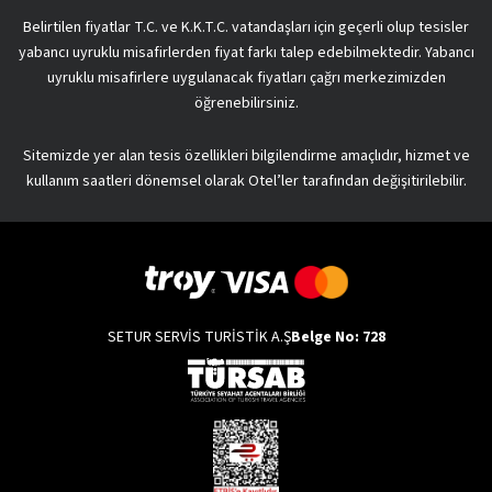
Belirtilen fiyatlar T.C. ve K.K.T.C. vatandaşları için geçerli olup tesisler
yabancı uyruklu misafirlerden fiyat farkı talep edebilmektedir. Yabancı
uyruklu misafirlere uygulanacak fiyatları çağrı merkezimizden
öğrenebilirsiniz.
Sitemizde yer alan tesis özellikleri bilgilendirme amaçlıdır, hizmet ve
kullanım saatleri dönemsel olarak Otel’ler tarafından değişitirilebilir.
SETUR SERVİS TURİSTİK A.Ş
Belge No: 728