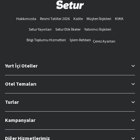
Hakkımızda
Resmi Tatiller 2026
Kalite
Müşteri İlişkileri
KVKK
Setur Yayınları
Setur Etik İlkeler
Yatırımcı İlişkileri
Bilgi Toplumu Hizmetleri
İşlem Rehberi
Çerez Ayarları
Yurt İçi Oteller
Otel Temaları
Turlar
Kampanyalar
Diğer Hizmetlerimiz