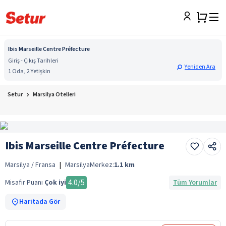
Ibis Marseille Centre Préfecture
Giriş - Çıkış Tarihleri
Yeniden Ara
1 Oda, 2 Yetişkin
Setur
Marsilya Otelleri
Ibis Marseille Centre Préfecture
Marsilya / Fransa
|
Marsilya
Merkez:
1.1
km
4.0
/5
Misafir Puanı
Çok iyi
Tüm Yorumlar
Haritada Gör