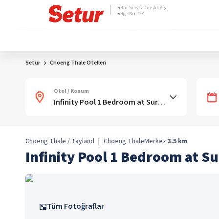
Setur Servis Turistik A.Ş.
Belge No: 728
Setur
Choeng Thale Otelleri
Otel / Konum
Choeng Thale / Tayland
|
Choeng Thale
Merkez:
3.5
km
Infinity Pool 1 Bedroom at S
Tüm Fotoğraflar