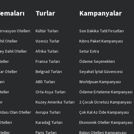
Temaları
Turlar
Kampanyalar
rvasyon Otelleri
Kültür Turları
Son Dakika Tatil Fırsatları
hil Oteller
Vizesiz Turlar
Kıbrıs Paket Kampanyası
ey Dahil Oteller
Afrika Turları
Setur Extra
teller
Fransa Turları
Ödeme Seçenekleri
ar Oteller
Belgrad Turları
Seyahat İptal Güvencesi
eri
ABD Turları
Worldpuan Kampanyası
teller
Orta Asya Turları
Ödeme Erteleme Kampanyası
er
Kuzey Amerika Turları
2 Çocuk Ücretsiz Kampanyası
 Odası Olan Oteller
Avrupa Turları
Çok Kal Az Öde Kampanyası
telleri
Karadağ Turları
Ekonomik Oteller Kampanyası
teller
Paris Turları
Balayı Otelleri Kampanyası