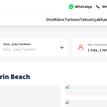
WhatsApp
444
Otel
Kıbrıs
Tur
Gemi
Tekne
Uçak
Ka
Giriş - Çıkış Tarihleri
Kişi, Oda Sayıs
Giriş - Çıkış Tarihleri
1 Oda, 2 Ye
urin Beach