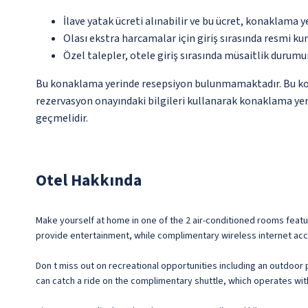
İlave yatak ücreti alınabilir ve bu ücret, konaklama y
Olası ekstra harcamalar için giriş sırasında resmi k
Özel talepler, otele giriş sırasında müsaitlik durumu
Bu konaklama yerinde resepsiyon bulunmamaktadır. Bu konak
rezervasyon onayındaki bilgileri kullanarak konaklama yerin
geçmelidir.
Otel Hakkında
Make yourself at home in one of the 2 air-conditioned rooms featu
provide entertainment, while complimentary wireless internet ac
Don t miss out on recreational opportunities including an outdoor 
can catch a ride on the complimentary shuttle, which operates with