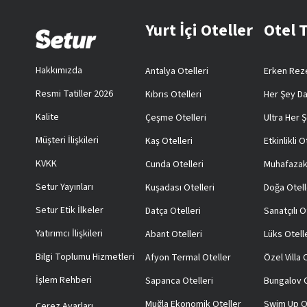
Yurt İçi Oteller
Otel 
Hakkımızda
Antalya Otelleri
Erken Reze
Resmi Tatiller 2026
Kıbrıs Otelleri
Her Şey Da
Kalite
Çeşme Otelleri
Ultra Her Ş
Müşteri İlişkileri
Kaş Otelleri
Etkinlikli O
KVKK
Cunda Otelleri
Muhafazak
Setur Yayınları
Kuşadası Otelleri
Doğa Otell
Setur Etik İlkeler
Datça Otelleri
Sanatçılı O
Yatırımcı İlişkileri
Abant Otelleri
Lüks Otell
Bilgi Toplumu Hizmetleri
Afyon Termal Oteller
Özel Villa
İşlem Rehberi
Sapanca Otelleri
Bungalov O
Muğla Ekonomik Oteller
Swim Up O
Çerez Ayarları