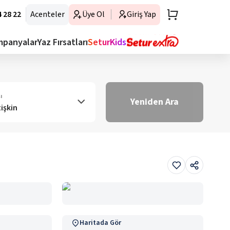
 28 22
Acenteler
Üye Ol
Giriş Yap
mpanyalar
Yaz Fırsatları
SeturKids
ı
Yeniden Ara
tişkin
Haritada Gör