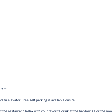
2.2 mi
 an elevator. Free self parking is available onsite.
t the restaurant. Relax with your favorite drink at the bar/lounge or the poo