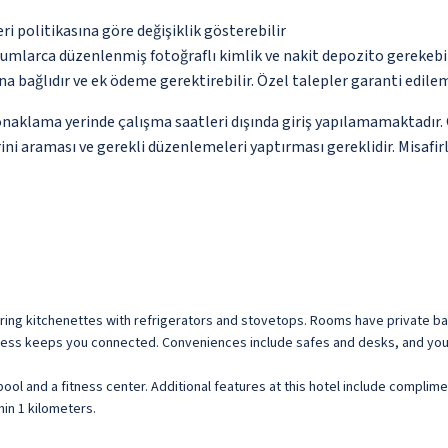
eri politikasına göre değişiklik gösterebilir
urumlarca düzenlenmiş fotoğraflı kimlik ve nakit depozito gerekebi
na bağlıdır ve ek ödeme gerektirebilir. Özel talepler garanti edile
lama yerinde çalışma saatleri dışında giriş yapılamamaktadır. Giri
i araması ve gerekli düzenlemeleri yaptırması gereklidir. Misafirle
ring kitchenettes with refrigerators and stovetops. Rooms have private bal
cess keeps you connected. Conveniences include safes and desks, and you 
pool and a fitness center. Additional features at this hotel include complim
in 1 kilometers.