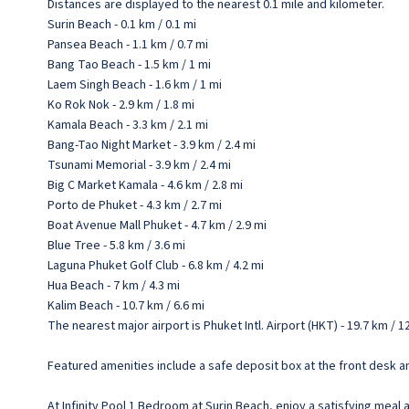
Distances are displayed to the nearest 0.1 mile and kilometer.
Surin Beach - 0.1 km / 0.1 mi
Pansea Beach - 1.1 km / 0.7 mi
Bang Tao Beach - 1.5 km / 1 mi
Laem Singh Beach - 1.6 km / 1 mi
Ko Rok Nok - 2.9 km / 1.8 mi
Kamala Beach - 3.3 km / 2.1 mi
Bang-Tao Night Market - 3.9 km / 2.4 mi
Tsunami Memorial - 3.9 km / 2.4 mi
Big C Market Kamala - 4.6 km / 2.8 mi
Porto de Phuket - 4.3 km / 2.7 mi
Boat Avenue Mall Phuket - 4.7 km / 2.9 mi
Blue Tree - 5.8 km / 3.6 mi
Laguna Phuket Golf Club - 6.8 km / 4.2 mi
Hua Beach - 7 km / 4.3 mi
Kalim Beach - 10.7 km / 6.6 mi
The nearest major airport is Phuket Intl. Airport (HKT) - 19.7 km / 1
Featured amenities include a safe deposit box at the front desk and
At Infinity Pool 1 Bedroom at Surin Beach, enjoy a satisfying meal a