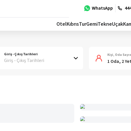
WhatsApp
444
Otel
Kıbrıs
Tur
Gemi
Tekne
Uçak
Ka
Giriş - Çıkış Tarihleri
Kişi, Oda Sayıs
Giriş - Çıkış Tarihleri
1 Oda, 2 Ye