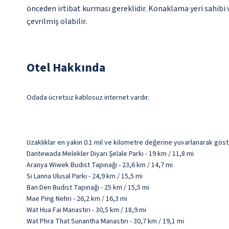
önceden irtibat kurması gereklidir. Konaklama yeri sahibi v
çevrilmiş olabilir.
Otel Hakkında
Odada ücretsiz kablosuz internet vardır.
Uzaklıklar en yakın 0.1 mil ve kilometre değerine yuvarlanarak göst
Dantewada Melekler Diyarı Şelale Parkı - 19 km / 11,8 mi
Aranya Wiwek Budist Tapınağı - 23,6 km / 14,7 mi
Si Lanna Ulusal Parkı - 24,9 km / 15,5 mi
Ban Den Budist Tapınağı - 25 km / 15,5 mi
Mae Ping Nehri - 26,2 km / 16,3 mi
Wat Hua Fai Manastırı - 30,5 km / 18,9 mi
Wat Phra That Sunantha Manastırı - 30,7 km / 19,1 mi