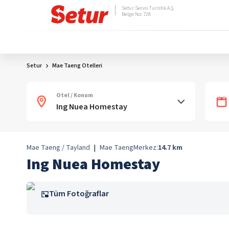
Setur Servis Turistik A.Ş.
Belge No: 728
Setur
Mae Taeng Otelleri
Otel / Konum
Mae Taeng / Tayland
|
Mae Taeng
Merkez:
14.7
km
Ing Nuea Homestay
Tüm Fotoğraflar