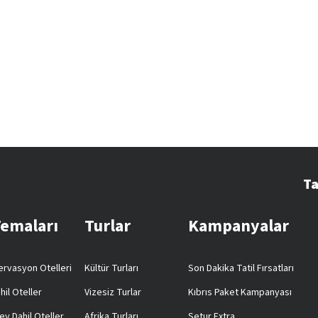
Ta
Temaları
Turlar
Kampanyalar
rvasyon Otelleri
Kültür Turları
Son Dakika Tatil Fırsatları
hil Oteller
Vizesiz Turlar
Kıbrıs Paket Kampanyası
ey Dahil Oteller
Afrika Turları
Setur Extra