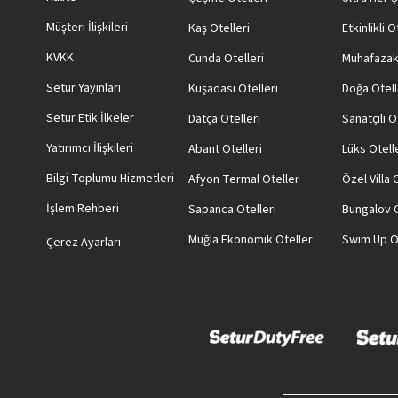
Müşteri İlişkileri
Kaş Otelleri
Etkinlikli O
KVKK
Cunda Otelleri
Muhafazak
Setur Yayınları
Kuşadası Otelleri
Doğa Otell
Setur Etik İlkeler
Datça Otelleri
Sanatçılı O
Yatırımcı İlişkileri
Abant Otelleri
Lüks Otell
Bilgi Toplumu Hizmetleri
Afyon Termal Oteller
Özel Villa
İşlem Rehberi
Sapanca Otelleri
Bungalov O
Muğla Ekonomik Oteller
Swim Up O
Çerez Ayarları