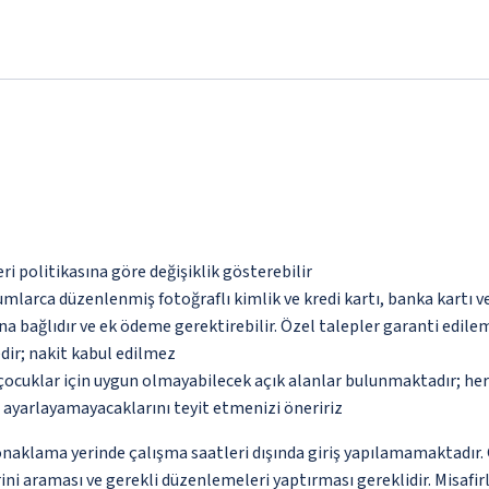
eri politikasına göre değişiklik gösterebilir
umlarca düzenlenmiş fotoğraflı kimlik ve kredi kartı, banka kartı v
na bağlıdır ve ek ödeme gerektirebilir. Özel talepler garanti edile
dir; nakit kabul edilmez
çocuklar için uygun olmayabilecek açık alanlar bulunmaktadır; he
p ayarlayamayacaklarını teyit etmenizi öneririz
lama yerinde çalışma saatleri dışında giriş yapılamamaktadır. Giri
ni araması ve gerekli düzenlemeleri yaptırması gereklidir. Misafir