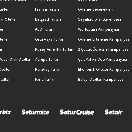
teller
Fransa Turları
Ödeme Seçenekleri
ar Oteller
Belgrad Turları
Seyahat İptal Güvencesi
eri
ABD Turları
Worldpuan Kampanyası
teller
Orta Asya Turları
Ödeme Erteleme Kampanyası
er
Kuzey Amerika Turları
2 Çocuk Ücretsiz Kampanyası
 Odası Olan Oteller
Avrupa Turları
Çok Kal Az Öde Kampanyası
telleri
Karadağ Turları
Ekonomik Oteller Kampanyası
teller
Paris Turları
Balayı Otelleri Kampanyası