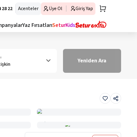
 28 22
Acenteler
Üye Ol
Giriş Yap
mpanyalar
Yaz Fırsatları
SeturKids
ı
Yeniden Ara
tişkin
Haritada Gör