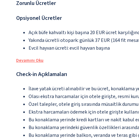
Zorunlu Ücretler
Opsiyonel Ücretler
Açık büfe kahvaltı kişi başına 20 EUR ücret karşılığın
Yakında ücretli otopark: günlük 37 EUR (164 fit mesa
Evcil hayvan ücreti: evcil hayvan başına
Devamını Oku
Check-in Açıklamaları
İlave yatak ücreti alınabilir ve bu ücret, konaklama y
Olası ekstra harcamalar için otele girişte, resmi kur
Özel talepler, otele giriş sırasında müsaitlik durumu
Ekstra harcamaları ödemek için otele girişte kullanıl
Bu konaklama yerinde kredi kartları ve nakit kabul 
Bu konaklama yerindeki güvenlik özellikleri arasınd
Bu konaklama yerinde balkon, veranda ve teras gibi 