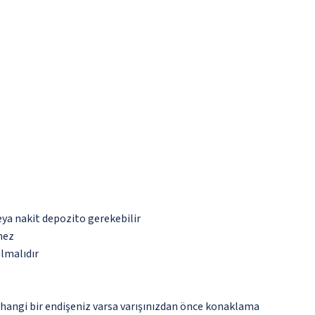
eya nakit depozito gerekebilir
mez
olmalıdır
rhangi bir endişeniz varsa varışınızdan önce konaklama