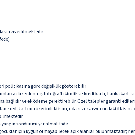
da servis edilmektedir
fede)
eri politikasına göre değişiklik gösterebilir
umlarca düzenlenmiş fotoğraflı kimlik ve kredi kartı, banka kartı v
na bağlıdır ve ek ödeme gerektirebilir. Özel talepler garanti edile
an kredi kartının üzerindeki isim, oda rezervasyonundaki ilk isim 
edilmektedir
a yangın söndürücü yer almaktadır
çocuklar için uygun olmayabilecek açık alanlar bulunmaktadır; he