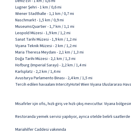
Deniz Evi - 1 km / 0,6 mi
Lugner Şehri - 1 km / 0,6 mi
Wiener Stadthalle - 1,1 km / 0,7 mi
Naschmarkt - 1,5 km / 0,9 mi
MuseumsQuartier - 1,7 km / 1,1 mi
Leopold Müzesi - 1,9 km / 1,2 mi
Sanat Tarihi Müzesi - 1,9 km / 1,2 mi
Viyana Teknik Müzesi - 2 km / 1,2 mi
Maria Theresa Meydanı - 2,1 km / 1,3 mi
Doğa Tarihi Müzesi - 2,1 km / 1,3 mi
Hofburg (Imperial Sarayı) - 2,2 km / 1,4 mi
Karlsplatz - 2,2 km / 1,4 mi
Avusturya Parlamento Binası - 2,4 km / 1,5 mi
Tercih edilen havaalanı IntercityHotel Wien Viyana Uluslararası Hava
Misafirler için ofis, hızlı giriş ve hızlı çıkış mevcuttur. Viyana böl
Restoranda yemek servisi yapılıyor, ayrıca otelde belirli saatlerde o
Mariahilfer Caddesi yakınında