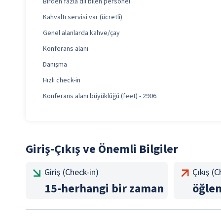
Birden fazla dil bilen personel
Kahvaltı servisi var (ücretli)
Genel alanlarda kahve/çay
Konferans alanı
Danışma
Hızlı check-in
Konferans alanı büyüklüğü (feet) - 2906
Giriş-Çıkış ve Önemli Bilgiler
Giriş (Check-in)
Çıkış (
15
-
herhangi bir zaman
öğle