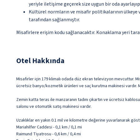
yeriyle iletişime geçerek size uygun bir oda ayarlayı
Kültürel normların ve misafir politikalarının ülkeye
tarafından sağlanmıştır.
Misafirlere erişim kodu sağlanacaktır. Konaklama yeri tarafı
Otel Hakkında
Misafirler için 179 klimalı odada düz ekran televizyon mevcuttur. Mis
ücretsiz banyo/kozmetik ürünleri ve saç kurutma makinesi vardır. M
Zemin katta teras ile manzaranın tadını çıkartın ve ücretsiz kablos
salonu ve otomatik satış makinesi vardır.
Uzaklıklar en yakın 0.1 mil ve kilometre değerine yuvarlanarak göst
Mariahilfer Caddesi - 0,1 km / 0,1 mi
Raimund Tiyatrosu - 0,6 km / 0,4 mi