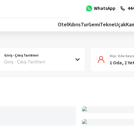
WhatsApp
444
Otel
Kıbrıs
Tur
Gemi
Tekne
Uçak
Ka
Giriş - Çıkış Tarihleri
Kişi, Oda Sayıs
Giriş - Çıkış Tarihleri
1 Oda, 2 Ye