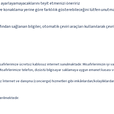
p ayarlayamayacaklarını teyit etmenizi öneririz
 ve konaklama yerine göre farklılık gösterebileceğini lütfen unutm
ndan sağlanan bilgiler, otomatik çeviri araçları kullanılarak çevri
afirlerimize ücretsiz kablosuz internet sunulmaktadır. Misafirlerimizin iyi vak
isafirlerimize telefon, dizüstü bilgisayar saklamaya uygun emanet kasası ve
uz İnternet ve danışma (concierge) hizmetleri gibi imkânlardan/kolaylıklardan
erilmektedir.