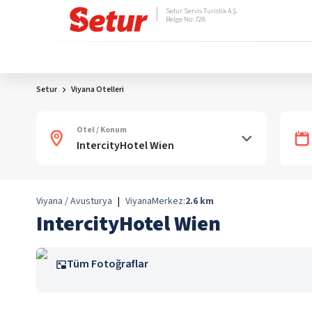
Setur Servis Turistik A.Ş.
Belge No: 728
Setur
Viyana Otelleri
Otel / Konum
Viyana / Avusturya
|
Viyana
Merkez:
2.6
km
IntercityHotel Wien
Tüm Fotoğraflar