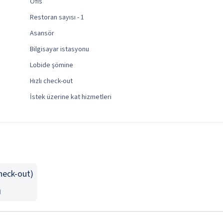
Ofis
Restoran sayısı - 1
Asansör
Bilgisayar istasyonu
Lobide şömine
Hızlı check-out
İstek üzerine kat hizmetleri
Check-out)
n