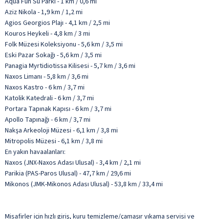
Aqua Fun Su Parkı - 1 km / 0,6 mi
Aziz Nikola - 1,9 km / 1,2 mi
Agios Georgios Plajı - 4,1 km / 2,5 mi
Kouros Heykeli - 4,8 km / 3 mi
Folk Müzesi Koleksiyonu - 5,6 km / 3,5 mi
Eski Pazar Sokağı - 5,6 km / 3,5 mi
Panagia Myrtidiotissa Kilisesi - 5,7 km / 3,6 mi
Naxos Limanı - 5,8 km / 3,6 mi
Naxos Kastro - 6 km / 3,7 mi
Katolik Katedrali - 6 km / 3,7 mi
Portara Tapınak Kapısı - 6 km / 3,7 mi
Apollo Tapınağı - 6 km / 3,7 mi
Nakşa Arkeoloji Müzesi - 6,1 km / 3,8 mi
Mitropolis Müzesi - 6,1 km / 3,8 mi
En yakın havaalanları:
Naxos (JNX-Naxos Adası Ulusal) - 3,4 km / 2,1 mi
Parikia (PAS-Paros Ulusal) - 47,7 km / 29,6 mi
Mikonos (JMK-Mikonos Adası Ulusal) - 53,8 km / 33,4 mi
Misafirler için hızlı giriş, kuru temizleme/çamaşır yıkama servisi ve