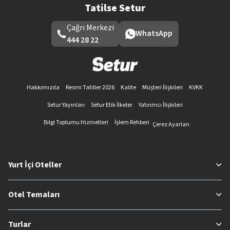
Tatilse Setur
Çağrı Merkezi
WhatsApp
444 28 22
Hakkımızda
Resmi Tatiller 2026
Kalite
Müşteri İlişkileri
KVKK
Setur Yayınları
Setur Etik İlkeler
Yatırımcı İlişkileri
Bilgi Toplumu Hizmetleri
İşlem Rehberi
Çerez Ayarları
Yurt İçi Oteller
Otel Temaları
Turlar