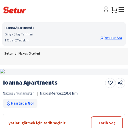
Ioanna Apartments
Giriş - Çıkış Tarihleri
Yeniden Ara
1 Oda, 2 Yetişkin
Setur
Naxos Otelleri
Ioanna Apartments
Naxos / Yunanistan
|
Naxos
Merkez:
10.6
km
Haritada Gör
Fiyatları görmek için tarih seçiniz
Tarih Seç