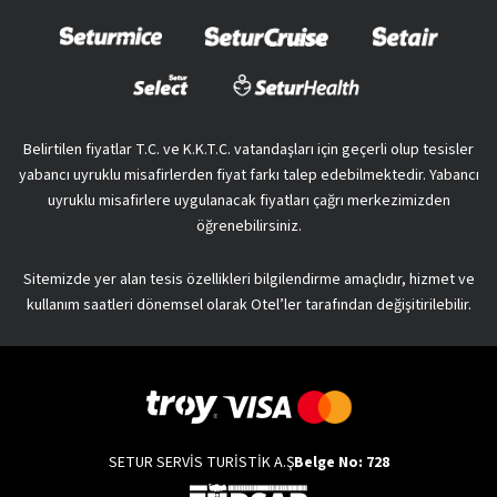
Belirtilen fiyatlar T.C. ve K.K.T.C. vatandaşları için geçerli olup tesisler
yabancı uyruklu misafirlerden fiyat farkı talep edebilmektedir. Yabancı
uyruklu misafirlere uygulanacak fiyatları çağrı merkezimizden
öğrenebilirsiniz.
Sitemizde yer alan tesis özellikleri bilgilendirme amaçlıdır, hizmet ve
kullanım saatleri dönemsel olarak Otel’ler tarafından değişitirilebilir.
SETUR SERVİS TURİSTİK A.Ş
Belge No: 728