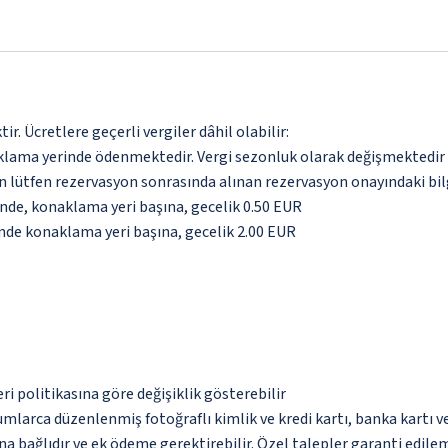
. Ücretlere geçerli vergiler dâhil olabilir:
aklama yerinde ödenmektedir. Vergi sezonluk olarak değişmektedir
için lütfen rezervasyon sonrasında alınan rezervasyon onayındaki bil
inde, konaklama yeri başına, gecelik 0.50 EUR
inde konaklama yeri başına, gecelik 2.00 EUR
eri politikasına göre değişiklik gösterebilir
umlarca düzenlenmiş fotoğraflı kimlik ve kredi kartı, banka kartı v
na bağlıdır ve ek ödeme gerektirebilir. Özel talepler garanti edile