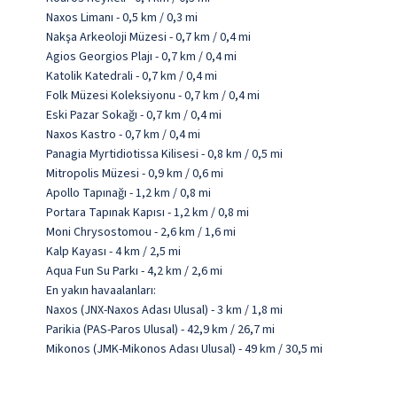
Naxos Limanı - 0,5 km / 0,3 mi
Nakşa Arkeoloji Müzesi - 0,7 km / 0,4 mi
Agios Georgios Plajı - 0,7 km / 0,4 mi
Katolik Katedrali - 0,7 km / 0,4 mi
Folk Müzesi Koleksiyonu - 0,7 km / 0,4 mi
Eski Pazar Sokağı - 0,7 km / 0,4 mi
Naxos Kastro - 0,7 km / 0,4 mi
Panagia Myrtidiotissa Kilisesi - 0,8 km / 0,5 mi
Mitropolis Müzesi - 0,9 km / 0,6 mi
Apollo Tapınağı - 1,2 km / 0,8 mi
Portara Tapınak Kapısı - 1,2 km / 0,8 mi
Moni Chrysostomou - 2,6 km / 1,6 mi
Kalp Kayası - 4 km / 2,5 mi
Aqua Fun Su Parkı - 4,2 km / 2,6 mi
En yakın havaalanları:
Naxos (JNX-Naxos Adası Ulusal) - 3 km / 1,8 mi
Parikia (PAS-Paros Ulusal) - 42,9 km / 26,7 mi
Mikonos (JMK-Mikonos Adası Ulusal) - 49 km / 30,5 mi