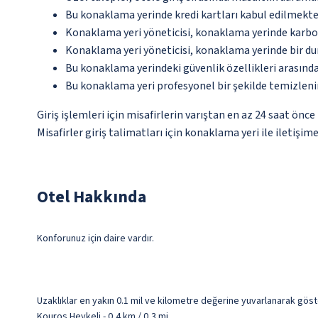
Bu konaklama yerinde kredi kartları kabul edilmekte
Konaklama yeri yöneticisi, konaklama yerinde karbon
Konaklama yeri yöneticisi, konaklama yerinde bir d
Bu konaklama yerindeki güvenlik özellikleri arasınd
Bu konaklama yeri profesyonel bir şekilde temizleni
Giriş işlemleri için misafirlerin varıştan en az 24 saat ön
Misafirler giriş talimatları için konaklama yeri ile iletişi
Otel Hakkında
Konforunuz için daire vardır.
Uzaklıklar en yakın 0.1 mil ve kilometre değerine yuvarlanarak göst
Kouros Heykeli - 0,4 km / 0,3 mi