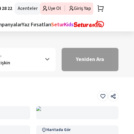
 28 22
Acenteler
Üye Ol
Giriş Yap
mpanyalar
Yaz Fırsatları
SeturKids
ı
Yeniden Ara
tişkin
Haritada Gör