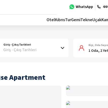
WhatsApp
444
Otel
Kıbrıs
Tur
Gemi
Tekne
Uçak
Ka
Giriş - Çıkış Tarihleri
Kişi, Oda Sayıs
Giriş - Çıkış Tarihleri
1 Oda, 2 Ye
use Apartment