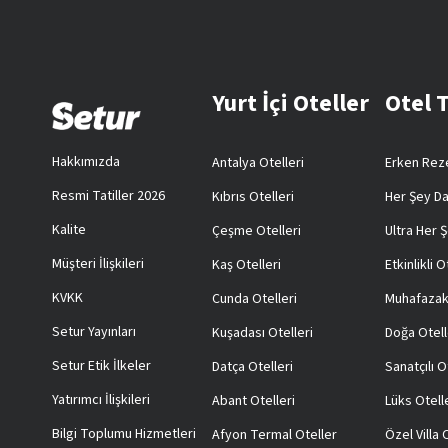
Yurt İçi Oteller
Otel 
Hakkımızda
Antalya Otelleri
Erken Reze
Resmi Tatiller 2026
Kıbrıs Otelleri
Her Şey Da
Kalite
Çeşme Otelleri
Ultra Her Ş
Müşteri İlişkileri
Kaş Otelleri
Etkinlikli O
KVKK
Cunda Otelleri
Muhafazak
Setur Yayınları
Kuşadası Otelleri
Doğa Otell
Setur Etik İlkeler
Datça Otelleri
Sanatçılı O
Yatırımcı İlişkileri
Abant Otelleri
Lüks Otell
Bilgi Toplumu Hizmetleri
Afyon Termal Oteller
Özel Villa