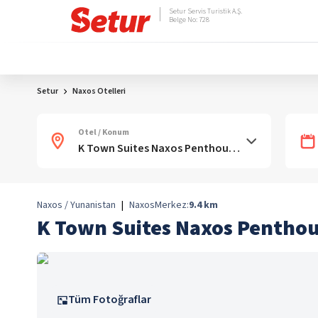
Setur Servis Turistik A.Ş.
Belge No: 728
Setur
Naxos Otelleri
Otel / Konum
Naxos / Yunanistan
|
Naxos
Merkez:
9.4
km
K Town Suites Naxos Pentho
Tüm Fotoğraflar