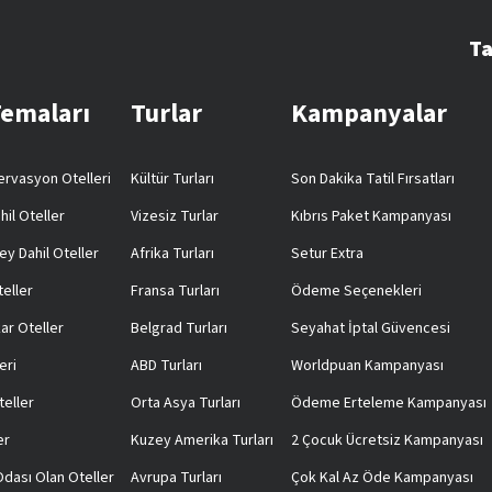
Ta
Temaları
Turlar
Kampanyalar
rvasyon Otelleri
Kültür Turları
Son Dakika Tatil Fırsatları
hil Oteller
Vizesiz Turlar
Kıbrıs Paket Kampanyası
ey Dahil Oteller
Afrika Turları
Setur Extra
teller
Fransa Turları
Ödeme Seçenekleri
ar Oteller
Belgrad Turları
Seyahat İptal Güvencesi
eri
ABD Turları
Worldpuan Kampanyası
teller
Orta Asya Turları
Ödeme Erteleme Kampanyası
er
Kuzey Amerika Turları
2 Çocuk Ücretsiz Kampanyası
 Odası Olan Oteller
Avrupa Turları
Çok Kal Az Öde Kampanyası