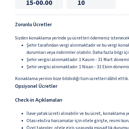
15
-
00.00
10
Zorunlu Ücretler
Sizden konaklama yerinde şu ücretleri ödemeniz istenecektir
Şehir tarafından vergi alınmaktadır ve bu vergi kon
durumları veya indirimler olabilir. Daha fazla bilgi 
Şehir vergisi alınmaktadır: 1 Kasım - 31 Mart dönem
Şehir vergisi alınmaktadır: 1 Nisan - 31 Ekim dönem
Konaklama yerinin bize bildirdiği tüm ücretleri dâhil ettik.
Opsiyonel Ücretler
Check-in Açıklamaları
İlave yatak ücreti alınabilir ve bu ücret, konaklama y
Olası ekstra harcamalar için otele girişte, resmi kur
Özel talepler, otele giriş sırasında müsaitlik durumu