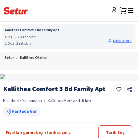
Kallithea Comfort 3 Bd Family Apt
Giriş - Çıkış Tarihleri
Yeniden Ara
1 Oda, 2 Yetişkin
Setur
Kallithea Otelleri
Kallithea Comfort 3 Bd Family Apt
Kallithea / Yunanistan
|
Kallithea
Merkez:
1.5
km
Haritada Gör
Fiyatları görmek için tarih seçiniz
Tarih Seç