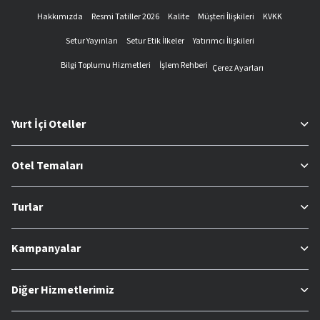
Hakkımızda
Resmi Tatiller 2026
Kalite
Müşteri İlişkileri
KVKK
Setur Yayınları
Setur Etik İlkeler
Yatırımcı İlişkileri
Bilgi Toplumu Hizmetleri
İşlem Rehberi
Çerez Ayarları
Yurt İçi Oteller
Otel Temaları
Turlar
Kampanyalar
Diğer Hizmetlerimiz