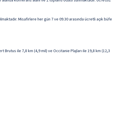
re alanda konferans alanı ve 2 toplantı odası sunmaktadır. Ücretsiz
lmaktadır. Misafirlere her gün 7 ve 09.30 arasında ücretli açık büfe
rutus ile 7,8 km (4,9 mil) ve Occitanie Plajları ile 19,8 km (12,3