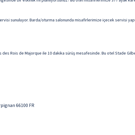
ölgesinde bir etkinlik mi planlıyorsunuz? Bu otel misafirlerimize 377 ayak ka
servisi sunuluyor. Barda/oturma salonunda misafirlerimize içecek servisi yapı
des Rois de Majorque ile 10 dakika sürüş mesafesinde. Bu otel Stade Gilbert B
rpignan 66100 FR