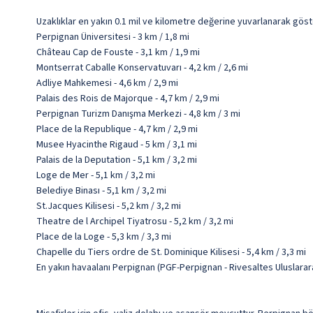
Uzaklıklar en yakın 0.1 mil ve kilometre değerine yuvarlanarak göst
Perpignan Üniversitesi - 3 km / 1,8 mi
Château Cap de Fouste - 3,1 km / 1,9 mi
Montserrat Caballe Konservatuvarı - 4,2 km / 2,6 mi
Adliye Mahkemesi - 4,6 km / 2,9 mi
Palais des Rois de Majorque - 4,7 km / 2,9 mi
Perpignan Turizm Danışma Merkezi - 4,8 km / 3 mi
Place de la Republique - 4,7 km / 2,9 mi
Musee Hyacinthe Rigaud - 5 km / 3,1 mi
Palais de la Deputation - 5,1 km / 3,2 mi
Loge de Mer - 5,1 km / 3,2 mi
Belediye Binası - 5,1 km / 3,2 mi
St.Jacques Kilisesi - 5,2 km / 3,2 mi
Theatre de l Archipel Tiyatrosu - 5,2 km / 3,2 mi
Place de la Loge - 5,3 km / 3,3 mi
Chapelle du Tiers ordre de St. Dominique Kilisesi - 5,4 km / 3,3 mi
En yakın havaalanı Perpignan (PGF-Perpignan - Rivesaltes Uluslararas