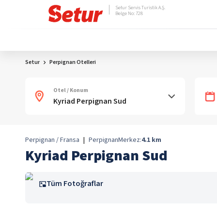
Setur Servis Turistik A.Ş.
Belge No: 728
Setur
Perpignan Otelleri
Otel / Konum
Perpignan / Fransa
|
Perpignan
Merkez:
4.1
km
Kyriad Perpignan Sud
Tüm Fotoğraflar