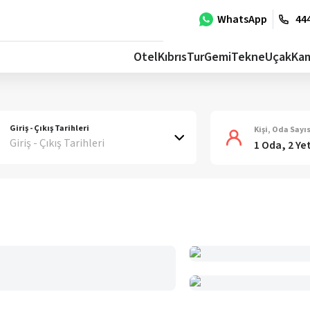
WhatsApp
444
Otel
Kıbrıs
Tur
Gemi
Tekne
Uçak
Ka
Giriş - Çıkış Tarihleri
Kişi, Oda Sayıs
Giriş - Çıkış Tarihleri
1 Oda, 2 Ye