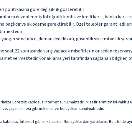
eri politikasına göre değişiklik gösterebilir
umlarca düzenlenmiş fotoğraflı kimlik ve kredi kartı, banka kartı v
na bağlıdır ve ek ödeme gerektirebilir. Özel talepler garanti edile
edilmektedir
a yangın söndürücü, duman dedektörü, güvenlik sistemi ve ilk yard
ne saat 22 sonrasında varış yapacak misafirlerin önceden rezervas
hizmet vermektedir.Konaklama yeri tarafından sağlanan bilgiler, oto
rimize ücretsiz kablosuz internet sunulmaktadır. Misafirlerimizin iyi vakit geç
hve/çay makinesi gibi imkânlar ve kolaylıklar sunulmaktadır.
iz kablosuz İnternet gibi imkânlardan/kolaylıklardan yararlanın. Bu otelde a