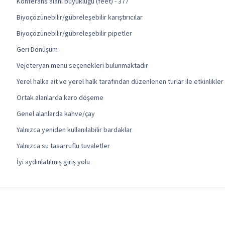
Konferans alanı büyüklüğü (feet) - 377
Biyoçözünebilir/gübreleşebilir karıştırıcılar
Biyoçözünebilir/gübreleşebilir pipetler
Geri Dönüşüm
Vejeteryan menü seçenekleri bulunmaktadır
Yerel halka ait ve yerel halk tarafından düzenlenen turlar ile etkinlikler
Ortak alanlarda karo döşeme
Genel alanlarda kahve/çay
Yalnızca yeniden kullanılabilir bardaklar
Yalnızca su tasarruflu tuvaletler
İyi aydınlatılmış giriş yolu