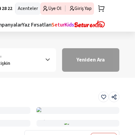
 28 22
Acenteler
Üye Ol
Giriş Yap
mpanyalar
Yaz Fırsatları
SeturKids
ı
Yeniden Ara
tişkin
Haritada Gör