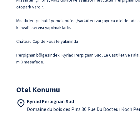
Misafirler için ofis, valiz dolabı ve asansör mevcuttur. Perpignan b
otopark vardır.
Misafirler için hafif yemek büfesi/şarküteri var; ayrıca otelde oda 
kahvaltı servisi yapılmaktadır.
Château Cap de Fouste yakınında
Perpignan bölgesindeki Kyriad Perpignan Sud, Le Castillet ve Palais 
mil) mesafede.
Otel Konumu
Kyriad Perpignan Sud
Domaine du bois des Pins 30 Rue Du Docteur Koch Pe