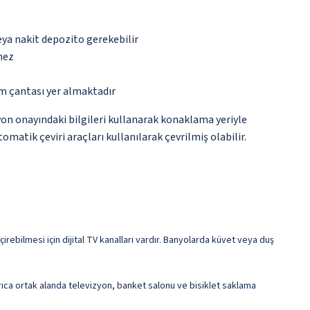
eya nakit depozito gerekebilir
mez
ım çantası yer almaktadır
yon onayındaki bilgileri kullanarak konaklama yeriyle
matik çeviri araçları kullanılarak çevrilmiş olabilir.
irebilmesi için dijital TV kanalları vardır. Banyolarda küvet veya duş
yrıca ortak alanda televizyon, banket salonu ve bisiklet saklama