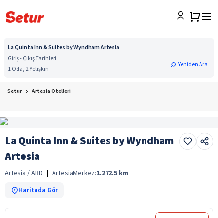
La Quinta Inn & Suites by Wyndham Artesia
Giriş - Çıkış Tarihleri
Yeniden Ara
1 Oda, 2 Yetişkin
Setur
Artesia Otelleri
La Quinta Inn & Suites by Wyndham
Artesia
Artesia / ABD
|
Artesia
Merkez:
1.272.5
km
Haritada Gör