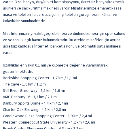
vardır. Özel banyo, duş/küvet kombinasyonu, ücretsiz banyo/kozmetik
ürünleri ve saç kurutma makinesi vardır. Misafirlerimize emanet kasası,
masa ve telefon ile ücretsiz şehir içi telefon görüşmesi imkânlar ve
kolaylıklar sunulmaktadır.
Misafirlerimizin iyi vakit geçirebilmesi ve dinlenebilmesi için spor salonu
ve sezonluk açık havuz bulunmaktadır. Bu otelde misafirler için ayrıca
ücretsiz kablosuz İnternet, banket salonu ve otomatik satış makinesi
vardır.
Uzaklıklar en yakın 0.1 mil ve kilometre değerine yuvarlanarak
gösterilmektedir.
Berkshire Shopping Center - 1,7 km / 1,1 mi
The Cave - 1,9 km / 1,2 mi
Still River Greenway - 2,5 km / 1,6 mi
AMC Danbury 16 - 3,3 km / 2,1 mi
Danbury Sports Dome - 4,4 km / 2,7 mi
Charter Oak Brewing - 4,5 km / 2,8 mi
Candlewood Plaza Shopping Center - 3,9 km / 2,4 mi
Western Connecticut State University - 4,2 km / 2,6 mi
Brook Center Shopping Center - 4,3 km / 2,7 mi