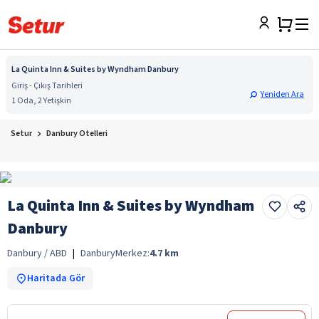
La Quinta Inn & Suites by Wyndham Danbury
Giriş - Çıkış Tarihleri
Yeniden Ara
1 Oda, 2 Yetişkin
Setur
Danbury Otelleri
La Quinta Inn & Suites by Wyndham
Danbury
Danbury / ABD
|
Danbury
Merkez:
4.7
km
Haritada Gör