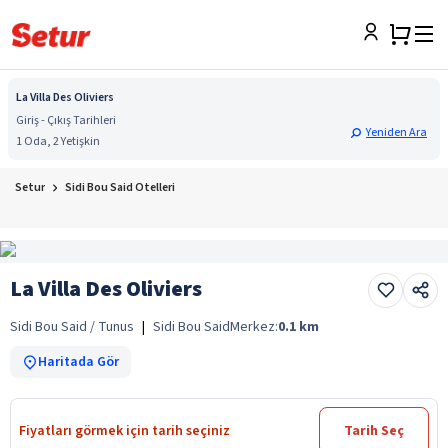
La Villa Des Oliviers
Giriş - Çıkış Tarihleri
Yeniden Ara
1 Oda, 2 Yetişkin
Setur
Sidi Bou Said Otelleri
La Villa Des Oliviers
Sidi Bou Said / Tunus
|
Sidi Bou Said
Merkez:
0.1
km
Haritada Gör
Fiyatları görmek için tarih seçiniz
Tarih Seç