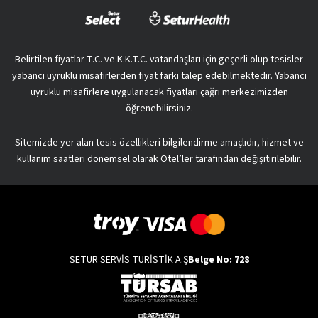
Belirtilen fiyatlar T.C. ve K.K.T.C. vatandaşları için geçerli olup tesisler
yabancı uyruklu misafirlerden fiyat farkı talep edebilmektedir. Yabancı
uyruklu misafirlere uygulanacak fiyatları çağrı merkezimizden
öğrenebilirsiniz.
Sitemizde yer alan tesis özellikleri bilgilendirme amaçlıdır, hizmet ve
kullanım saatleri dönemsel olarak Otel’ler tarafından değişitirilebilir.
SETUR SERVİS TURİSTİK A.Ş
Belge No: 728