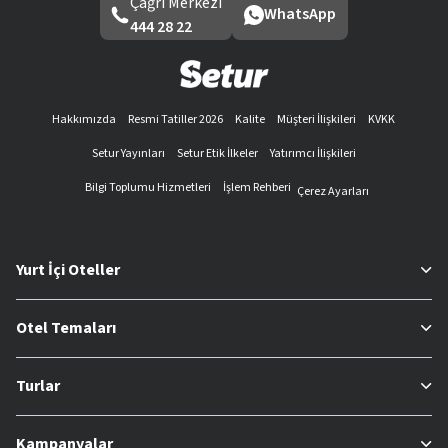
Çağrı Merkezi
WhatsApp
444 28 22
Hakkımızda
Resmi Tatiller 2026
Kalite
Müşteri İlişkileri
KVKK
Setur Yayınları
Setur Etik İlkeler
Yatırımcı İlişkileri
Bilgi Toplumu Hizmetleri
İşlem Rehberi
Çerez Ayarları
Yurt İçi Oteller
Otel Temaları
Turlar
Kampanyalar