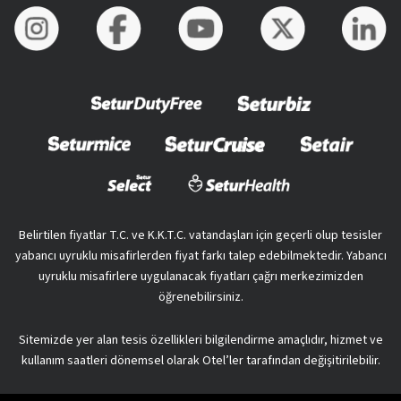
Belirtilen fiyatlar T.C. ve K.K.T.C. vatandaşları için geçerli olup tesisler
yabancı uyruklu misafirlerden fiyat farkı talep edebilmektedir. Yabancı
uyruklu misafirlere uygulanacak fiyatları çağrı merkezimizden
öğrenebilirsiniz.
Sitemizde yer alan tesis özellikleri bilgilendirme amaçlıdır, hizmet ve
kullanım saatleri dönemsel olarak Otel’ler tarafından değişitirilebilir.