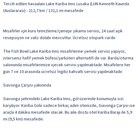
Tercih edilen havaalanı Lake Kariba Inns Lusaka (LUN-Kenneth Kaunda
Uluslararası) - 212,7 km / 132,1 mi mesafede
Misafirler için kuru temizleme/çamaşır yıkama servisi, 24 saat açık
resepsiyon ve valiz dolabı mevcuttur. Ücretsiz otopark vardır.
The Fish Bowl Lake Kariba Inns misafirlerine yemek servisi yapıyor,
isterseniz hafif yemek büfesi/şarküteri alternatifi de var. Barda/oturma
salonunda misafirlerimize içecek servisi yapılmaktadır. Misafirlere her
gün 7 ve 10 arasında ücretsiz İngiliz kahvaltı servisi yapılmaktadır.
Siavonga Çarşısı yakınında
Siavonga şehrindeki Lake Kariba Inns, göl üzerinde konumuyla sizi
karşılıyor. Kariba Gölü sadece birkaç adım ötenizde, Siavonga Çarşısı ise
araçla 4 dakika mesafede olacak. Bu aile dostu otel Kariba Barajı ile 5,9
mi (9,5 km) mesafede.