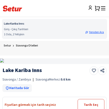
Lake Kariba Inns
Giriş - Çıkış Tarihleri
Yeniden Ara
1 Oda, 2 Yetişkin
Setur
Siavonga Otelleri
Lake Kariba Inns
Siavonga / Zambiya
|
Siavonga
Merkez:
0.6
km
Haritada Gör
Fiyatları görmek için tarih seçiniz
Tarih Seç