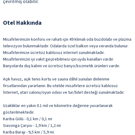
çevrilmiş olabilir.
Otel Hakkında
Misafirlerimizin konforu ve rahatı için 49 klimalı oda buzdolabı ve plazma
televizyon bulunmaktadır. Odalarda özel balkon veya veranda bulunur.
Misafirlerimize ücretsiz kablosuz internet sunulmaktadır.
Misafirlerimizin iyi vakit geçirebilmesi için uydu kanalları vardır.
Banyolarda duş kabini ve ücretsiz banyo/kozmetik ürünleri vardır.
Açık havuz, açık tenis kortu ve sauna dâhil sunulan dinlenme
fırsatlarından yararlanın. Bu otelde misafirlere ücretsiz kablosuz
İnternet, atari salonu/oyun odası ve tur/bilet desteği sunulmaktadır.
Uzaklıklar en yakın 0.1 mil ve kilometre değerine yuvarlanarak
gösterilmektedir.
Kariba Gölü - 0,1 km / 0,1 mi
Siavonga Çarşısı - 1,9 km / 1,2 mi
Kariba Barajı - 9,5 km / 5,9 mi