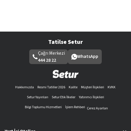
Tatilse Setur
Çağrı Merkezi
WhatsApp
444 28 22
Hakkımızda
Resmi Tatiller 2026
Kalite
Müşteri İlişkileri
KVKK
Setur Yayınları
Setur Etik İlkeler
Yatırımcı İlişkileri
Bilgi Toplumu Hizmetleri
İşlem Rehberi
Çerez Ayarları