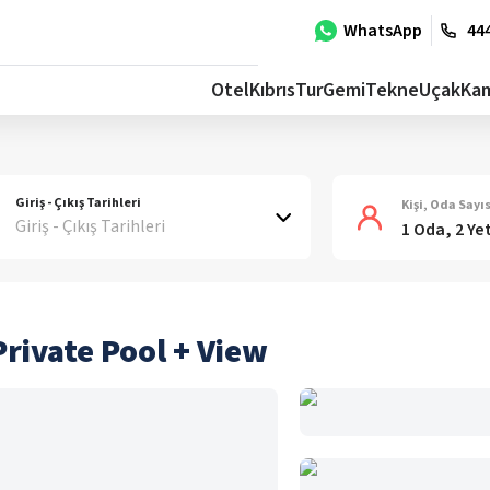
WhatsApp
444
Otel
Kıbrıs
Tur
Gemi
Tekne
Uçak
Ka
Giriş - Çıkış Tarihleri
Kişi, Oda Sayıs
Giriş - Çıkış Tarihleri
1 Oda, 2 Ye
Private Pool + View