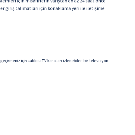
şlemleri için misafirlerin varıştan en az 24 saat önce
r giriş talimatları için konaklama yeri ile iletişime
t geçirmeniz için kablolu TV kanalları izlenebilen bir televizyon