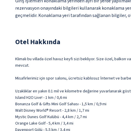
Giriş işlemleri konaklama yerinden ayrı bir yerde yapılmakta
rezervasyon onayındaki bilgileri kullanarak konaklama yerin
geçmelidir. Konaklama yeri tarafından sağlanan bilgiler, ot
Otel Hakkında
Klimalı bu villada özel havuz keyfi sizi bekliyor. Size özel, balkon va
mevcut.
Misafirlerimiz için spor salonu, ücretsiz kablosuz İnternet ve barbe
Uzaklıklar en yakın 0.1 mil ve kilometre değerine yuvarlanarak göst
Island H2O Live! - 1 km / 0,6 mi
Bonanza Golf & Gifts Mini Golf Sahası - 1,5 km / 0,9 mi
Walt Disney World® Resort - 2,8 km / 1,7 mi
Mystic Dunes Golf Kulübü - 4,4 km / 2,7 mi
Orange Lake Golf - 5,4 km / 3,4 mi
Davenport Gölü - 5,5 km / 3,4 mi