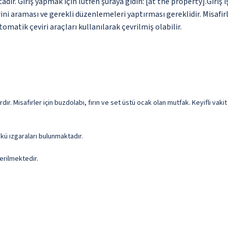
dır. Giriş yapmak için lütfen şuraya gidin: [at the property].Giriş i
i araması ve gerekli düzenlemeleri yaptırması gereklidir. Misafirle
omatik çeviri araçları kullanılarak çevrilmiş olabilir.
rdır. Misafirler için buzdolabı, fırın ve set üstü ocak olan mutfak. Keyifli vaki
kü ızgaraları bulunmaktadır.
erilmektedir.