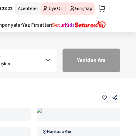
 28 22
Acenteler
Üye Ol
Giriş Yap
mpanyalar
Yaz Fırsatları
SeturKids
ı
Yeniden Ara
tişkin
Haritada Gör