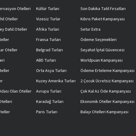
rvasyon Otelleri
Kültür Turları
Son Dakika Tatil Fırsatları
hil Oteller
Vizesiz Turlar
Kıbrıs Paket Kampanyası
ey Dahil Oteller
Afrika Turları
Setur Extra
teller
Fransa Turları
Ödeme Seçenekleri
ar Oteller
Belgrad Turları
Seyahat İptal Güvencesi
eri
ABD Turları
Worldpuan Kampanyası
teller
Orta Asya Turları
Ödeme Erteleme Kampanyası
er
Kuzey Amerika Turları
2 Çocuk Ücretsiz Kampanyası
 Odası Olan Oteller
Avrupa Turları
Çok Kal Az Öde Kampanyası
telleri
Karadağ Turları
Ekonomik Oteller Kampanyası
teller
Paris Turları
Balayı Otelleri Kampanyası