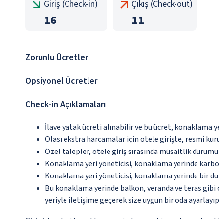
Giriş (Check-in)
Çıkış (Check-out)
16
11
Zorunlu Ücretler
Opsiyonel Ücretler
Check-in Açıklamaları
İlave yatak ücreti alınabilir ve bu ücret, konaklama y
Olası ekstra harcamalar için otele girişte, resmi kur
Özel talepler, otele giriş sırasında müsaitlik durumu
Konaklama yeri yöneticisi, konaklama yerinde karbon
Konaklama yeri yöneticisi, konaklama yerinde bir d
Bu konaklama yerinde balkon, veranda ve teras gibi 
yeriyle iletişime geçerek size uygun bir oda ayarlayı