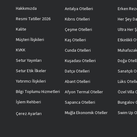
Hakkımızda
Antalya Otelleri
Erken Reze
Resmi Tatiller 2026
Kıbrıs Otelleri
Her Şey Da
Kalite
Çeşme Otelleri
Ultra Her Ş
Müşteri İlişkileri
Kaş Otelleri
Etkinlikli O
KVKK
Cunda Otelleri
Muhafazak
Setur Yayınları
Kuşadası Otelleri
Doğa Otell
Setur Etik İlkeler
Datça Otelleri
Sanatçılı O
Yatırımcı İlişkileri
Abant Otelleri
Lüks Otell
Bilgi Toplumu Hizmetleri
Afyon Termal Oteller
Özel Villa
İşlem Rehberi
Sapanca Otelleri
Bungalov O
Muğla Ekonomik Oteller
Swim Up O
Çerez Ayarları