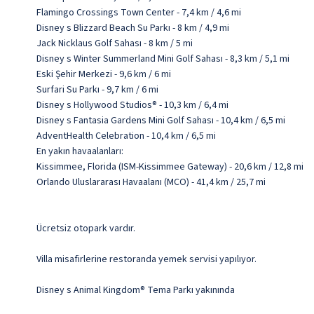
Flamingo Crossings Town Center - 7,4 km / 4,6 mi
Disney s Blizzard Beach Su Parkı - 8 km / 4,9 mi
Jack Nicklaus Golf Sahası - 8 km / 5 mi
Disney s Winter Summerland Mini Golf Sahası - 8,3 km / 5,1 mi
Eski Şehir Merkezi - 9,6 km / 6 mi
Surfari Su Parkı - 9,7 km / 6 mi
Disney s Hollywood Studios® - 10,3 km / 6,4 mi
Disney s Fantasia Gardens Mini Golf Sahası - 10,4 km / 6,5 mi
AdventHealth Celebration - 10,4 km / 6,5 mi
En yakın havaalanları:
Kissimmee, Florida (ISM-Kissimmee Gateway) - 20,6 km / 12,8 mi
Orlando Uluslararası Havaalanı (MCO) - 41,4 km / 25,7 mi
Ücretsiz otopark vardır.
Villa misafirlerine restoranda yemek servisi yapılıyor.
Disney s Animal Kingdom® Tema Parkı yakınında