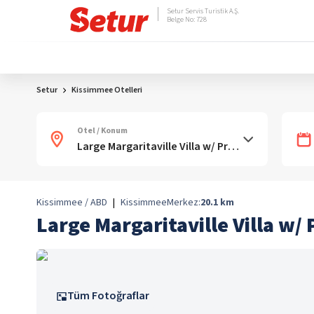
Setur Servis Turistik A.Ş.
Belge No: 728
Setur
Kissimmee Otelleri
Otel / Konum
Kissimmee / ABD
|
Kissimmee
Merkez:
20.1
km
Large Margaritaville Villa w/ 
Tüm Fotoğraflar