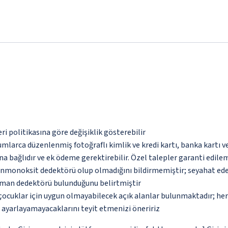
eri politikasına göre değişiklik gösterebilir
umlarca düzenlenmiş fotoğraflı kimlik ve kredi kartı, banka kartı v
na bağlıdır ve ek ödeme gerektirebilir. Özel talepler garanti edile
monoksit dedektörü olup olmadığını bildirmemiştir; seyahat ederke
uman dedektörü bulunduğunu belirtmiştir
çocuklar için uygun olmayabilecek açık alanlar bulunmaktadır; he
p ayarlayamayacaklarını teyit etmenizi öneririz