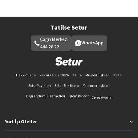
Tatilse Setur
Çağrı Merkezi
WhatsApp
444 28 22
Hakkımızda
Resmi Tatiller 2026
Kalite
Müşteri İlişkileri
KVKK
Setur Yayınları
Setur Etik İlkeler
Yatırımcı İlişkileri
Bilgi Toplumu Hizmetleri
İşlem Rehberi
Çerez Ayarları
Yurt İçi Oteller