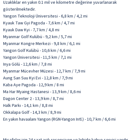
Uzaklıklar en yakın 0.1 mil ve kilometre değerine yuvarlanarak
gösterilmektedir.
Yangon Teknoloji Üniversitesi - 6,8 km / 4,2 mi
Kyauk Taw Gyi Pagoda - 7,6 km / 4,7 mi
Kyauk Daw Kyi - 7,7 km / 4,8 mi
Myanmar Golf Kulübü - 9,2 km / 5,7 mi
Myanmar Kongre Merkezi - 9,8 km / 6,1 mi
Yangon Golf Kulübü - 10,6 km / 6,6 mi
Yangon Üniversitesi - 11,5 km / 7,1 mi
Inya Gölü - 12,6 km / 7,8 mi
Myanmar Mücevher Müzesi - 12,7 km / 7,9 mi
Aung San Suu Kyi Evi - 12,8 km / 7,9 mi
Kaba Aye Pagoda - 12,9 km / 8 mi
Ma Har Myaing Hastanesi - 13,9 km / 8,6 mi
Dagon Center 2 - 13,9 km / 8,7 mi
Halk Parkı - 14,1 km / 8,8 mi
Okkalapa Golf - 14,3 km / 8,9 mi
En yakın havaalanı Yangon (RGN-Yangon Intl.) - 10,7 km / 6,6 mi
Misafirler için 24 saat açık resepsiyon ve lobide kahve servisi vardır.