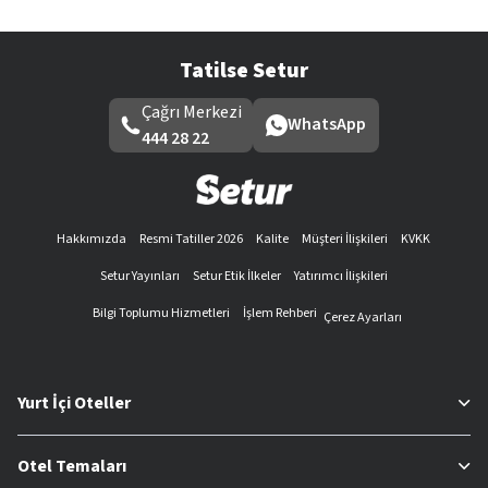
Tatilse Setur
Çağrı Merkezi
WhatsApp
444 28 22
Hakkımızda
Resmi Tatiller 2026
Kalite
Müşteri İlişkileri
KVKK
Setur Yayınları
Setur Etik İlkeler
Yatırımcı İlişkileri
Bilgi Toplumu Hizmetleri
İşlem Rehberi
Çerez Ayarları
Yurt İçi Oteller
Otel Temaları