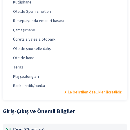
Kütüphane
Otelde Spa hizmetleri
Resepsiyonda emanet kasası
Çamaşırhane
Ücretsiz valesiz otopark
Otelde şnorkelle dalış
Otelde kano
Teras
Plaj şezlongları
Bankamatik/banka
ile belirtilen özellikler ücretlidir.
Giriş-Çıkış ve Önemli Bilgiler
Giriş (Check-in)