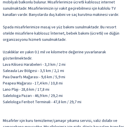
mobilyalı balkonlu bulunur. Misafirlerimize ücretli kablosuz internet
sunulmaktadır. Misafirlerimizin iyi vakit geçirebilmesi için kablolu TV
kanalları vardır. Banyolarda duş kabini ve saç kurutma makinesi vardır.
Spada misafirlerimize masaj ve yüz bakımı sunulmaktadır. Bu resort
otelde misafirlere kablosuz İnternet, bebek bakımı (ücretli) ve düğün
organizasyonu hizmeti sunulmaktadır.
Uzaklıklar en yakın 0.1 mil ve kilometre değerine yuvarlanarak
gösterilmektedir.
Lava Kilisesi Harabeleri - 3,3 km / 2 mi
Saleaula Lav Bölgesi - 3,5 km / 2,1 mi
Paia Dwarfs Mağarası - 9,6 km / 5,9 mi
Peapea Mağarası - 17,4 km / 10,8 mi
Lano Plajı - 28,6 km / 17,8 mi
Salelologa Pazarı - 46,9 km / 29,2 mi
Salelologa Feribot Terminali - 47,8 km / 29,7 mi
Misafirler için kuru temizleme/çamaşır yıkama servisi, valiz dolabı ve
çamaşırhane mevcuttur. Misafirlerimiz için gidiş-dönüş havaalanı transfer