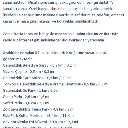
sunulmaktadır. Misafirlerimizin iyi vakit geçirebilmesi için dijital TV
kanalları vardır. Özel banyo, duş kabini, ücretsiz banyo/kozmetik
ürünleri ve saç kurutma makinesi vardır. Misafirlerimize telefon, emanet
kasası ve masa gibi imkânlar ve kolaylıklar sunulmaktadır.
Zemin katta teras ve bahçe ile manzaranın tadını çıkartın ve ücretsiz
kablosuz İnternet gibi imkânlardan/kolaylıklardan yararlanın.
Uzaklıklar en yakın 0.1 mil ve kilometre değerine yuvarlanarak
gösterilmektedir.
Gelendzhik Belediye Sarayı - 0,3 km / 0,2 mi
Müzikli Çeşme - 0,5 km / 0,3 mi
Gelendzhik Tarih Müzesi - 0,5 km / 0,3 mi
Torikos Gelendzhik Belediye Drama Tiyatrosu - 0,5 km / 0,3 mi
Gelendzhik Su Parkı - 1 km / 0,6 mi
Olimp Parkı - 2,6 km / 1,6 mi
Safari Parkı - 3,6 km / 2,3 mi
Zolotaya Bukhta Tema Parkı - 4,8 km / 3 mi
Eski Park Kültür Merkezi - 18,4 km / 11,4 mi
V. G. Korolenko Evi Müzesi - 19,8 km / 12,3 mi