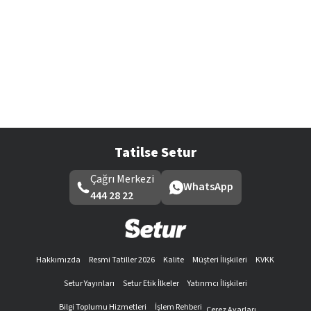
Tatilse Setur
Çağrı Merkezi
WhatsApp
444 28 22
Hakkımızda
Resmi Tatiller 2026
Kalite
Müşteri İlişkileri
KVKK
Setur Yayınları
Setur Etik İlkeler
Yatırımcı İlişkileri
Bilgi Toplumu Hizmetleri
İşlem Rehberi
Çerez Ayarları