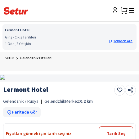
Lermont Hotel
Giriş - Çıkış Tarihleri
Yeniden Ara
1 Oda, 2 Yetişkin
Setur
Gelendzhik Otelleri
Lermont Hotel
Gelendzhik / Rusya
|
Gelendzhik
Merkez:
0.2
km
Haritada Gör
Fiyatları görmek için tarih seçiniz
Tarih Seç