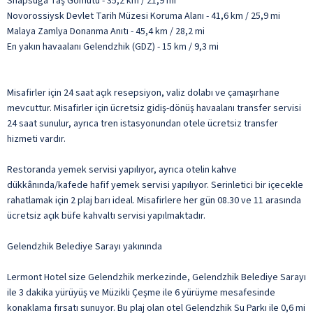
Shapsuga Taş Gömütü - 35,2 km / 21,9 mi
Novorossiysk Devlet Tarih Müzesi Koruma Alanı - 41,6 km / 25,9 mi
Malaya Zamlya Donanma Anıtı - 45,4 km / 28,2 mi
En yakın havaalanı Gelendzhik (GDZ) - 15 km / 9,3 mi
Misafirler için 24 saat açık resepsiyon, valiz dolabı ve çamaşırhane
mevcuttur. Misafirler için ücretsiz gidiş-dönüş havaalanı transfer servisi
24 saat sunulur, ayrıca tren istasyonundan otele ücretsiz transfer
hizmeti vardır.
Restoranda yemek servisi yapılıyor, ayrıca otelin kahve
dükkânında/kafede hafif yemek servisi yapılıyor. Serinletici bir içecekle
rahatlamak için 2 plaj barı ideal. Misafirlere her gün 08.30 ve 11 arasında
ücretsiz açık büfe kahvaltı servisi yapılmaktadır.
Gelendzhik Belediye Sarayı yakınında
Lermont Hotel size Gelendzhik merkezinde, Gelendzhik Belediye Sarayı
ile 3 dakika yürüyüş ve Müzikli Çeşme ile 6 yürüyme mesafesinde
konaklama fırsatı sunuyor. Bu plaj olan otel Gelendzhik Su Parkı ile 0,6 mi