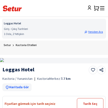
Loggas Hotel
Giriş - Çıkış Tarihleri
Yeniden Ara
1 Oda, 2 Yetişkin
Setur
Kastoria Otelleri
Loggas Hotel
Kastoria / Yunanistan
|
Kastoria
Merkez:
7.7
km
Haritada Gör
Fiyatları görmek için tarih seçiniz
Tarih Seç