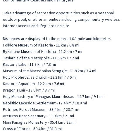
complimentary toiletries and hair dryers.
Take advantage of recreation opportunities such as a seasonal
outdoor pool, or other amenities including complimentary wireless
internet access and lifeguards on site.
Distances are displayed to the nearest 0.1 mile and kilometer.
Folklore Museum of Kastoria - 11 km / 6.8 mi
Byzantine Museum of Kastoria - 11.2 km / 7 mi
Taxiarhia of the Metropolis - 11.5 km / 7.2 mi
Kastoria Lake - 11.8 km / 7.3 mi
Museum of the Macedonian Struggle - 11.9 km / 7.4 mi
Holy Prophet Elias Church - 12.2 km / 7.6 mi
Kastoria Aquarium - 12.2 km / 7.6 mi
Dragon s Lair - 13.9 km / 8.7 mi
Holy Monastery of Panagias Mauriotissas - 14.7 km / 9.1 mi
Neolithic Lakeside Settlement - 17.4 km / 10.8 mi
Petrified Forest Museum - 33.4 km / 20.7 mi
Arcturos Bear Sanctuary - 33.9 km / 21 mi
Moni Panagias Monastery - 35.4 km / 22 mi
Cross of Florina - 50.4 km / 31.3 mi