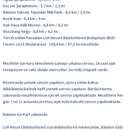
Koczor Şaraphanesi - 3,7 km / 2,3 mi
Balaton Yüksek Tepenler Milli Parkı - 6,3 km / 3,9 mi
Kesik Kule - 6,4 km / 4 mi
Açık Hava Halk Müzesi - 6,8 km / 4,2 mi
Visszhang-hegy - 6,8 km / 4,2 mi
Tercih edilen havaalanı LUA Resort Balatonfüred Budapeşte (BUD-
Ferenc Liszt Uluslararası) - 156,6 km / 97,3 mi mesafede
Misafirler için kuru temizleme/çamaşır yıkama servisi, 24 saat açık
resepsiyon ve valiz dolabı mevcuttur. (ücretli) otopark vardır.
Restoranda yemek servisi yapılıyor, ayrıca otelin kahve
dükkânında/kafede hafif yemek servisi yapılıyor. Barda/oturma
salonunda misafirlerimize içecek servisi yapılmaktadır. Misafirlere her
gün 7 ve 11 arasında ücretsiz açık büfe kahvaltı servisi yapılmaktadır.
Balaton Go-Kart yakınında
LUA Resort Balatonfüred size Balatonfured merkezinde, Balaton Gölü