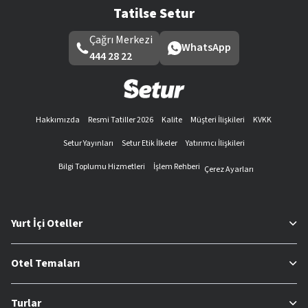
Tatilse Setur
Çağrı Merkezi
WhatsApp
444 28 22
Hakkımızda
Resmi Tatiller 2026
Kalite
Müşteri İlişkileri
KVKK
Setur Yayınları
Setur Etik İlkeler
Yatırımcı İlişkileri
Bilgi Toplumu Hizmetleri
İşlem Rehberi
Çerez Ayarları
Yurt İçi Oteller
Otel Temaları
Turlar