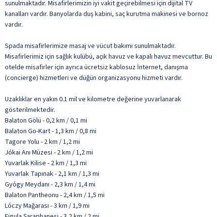
sunulmaktadır. Misafirlerimizin iyi vakit geçirebilmesi için dijital TV
kanalları vardır. Banyolarda duş kabini, saç kurutma makinesi ve bornoz
vardır.
Spada misafirlerimize masaj ve vücut bakımı sunulmaktadır.
Misafirlerimiz için sağlık kulübü, açık havuz ve kapalı havuz mevcuttur. Bu
otelde misafirler için ayrıca ücretsiz kablosuz İnternet, danışma
(concierge) hizmetleri ve düğün organizasyonu hizmeti vardır.
Uzaklıklar en yakın 0.1 mil ve kilometre değerine yuvarlanarak
gösterilmektedir.
Balaton Gölü - 0,2 km / 0,1 mi
Balaton Go-Kart - 1,3 km / 0,8 mi
Tagore Yolu - 2 km / 1,2 mi
Jókai Anı Müzesi - 2 km / 1,2 mi
Yuvarlak Kilise - 2 km / 1,3 mi
Yuvarlak Tapınak - 2,1 km / 1,3 mi
Gyógy Meydanı - 2,3 km / 1,4 mi
Balaton Pantheonu - 2,4 km / 1,5 mi
Lóczy Mağarası - 3 km / 1,9 mi
Figula Şaraphanesi - 3,2 km / 2 mi