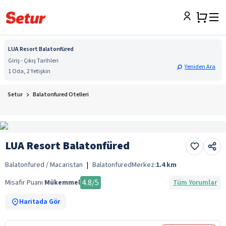
LUA Resort Balatonfüred
Giriş - Çıkış Tarihleri
Yeniden Ara
1 Oda, 2 Yetişkin
Setur
Balatonfured Otelleri
LUA Resort Balatonfüred
Balatonfured / Macaristan
|
Balatonfured
Merkez:
1.4
km
4.8
/5
Misafir Puanı
Mükemmel
Tüm Yorumlar
Haritada Gör