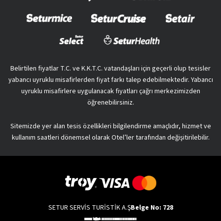
Belirtilen fiyatlar T.C. ve K.K.T.C. vatandaşları için geçerli olup tesisler
yabancı uyruklu misafirlerden fiyat farkı talep edebilmektedir. Yabancı
uyruklu misafirlere uygulanacak fiyatları çağrı merkezimizden
öğrenebilirsiniz.
Sitemizde yer alan tesis özellikleri bilgilendirme amaçlıdır, hizmet ve
kullanım saatleri dönemsel olarak Otel’ler tarafından değişitirilebilir.
SETUR SERVİS TURİSTİK A.Ş
Belge No: 728