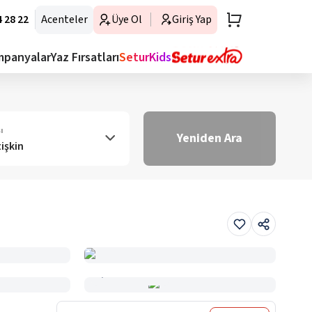
 28 22
Acenteler
Üye Ol
Giriş Yap
mpanyalar
Yaz Fırsatları
SeturKids
ı
Yeniden Ara
tişkin
Haritada Gör