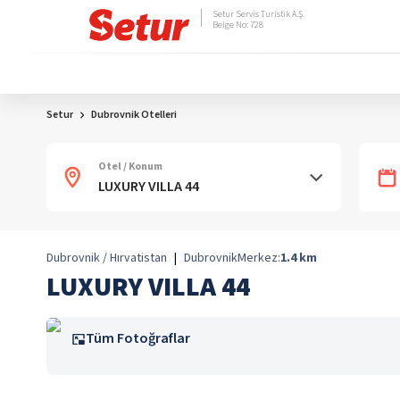
Setur Servis Turistik A.Ş.
Belge No: 728
Setur
Dubrovnik Otelleri
Otel / Konum
Dubrovnik / Hırvatistan
|
Dubrovnik
Merkez:
1.4
km
LUXURY VILLA 44
Tüm Fotoğraflar