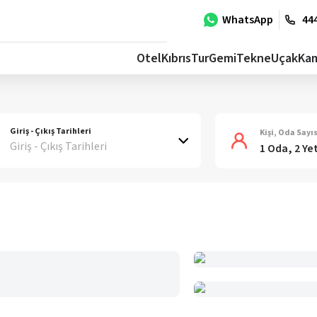
WhatsApp
444
Otel
Kıbrıs
Tur
Gemi
Tekne
Uçak
Ka
Giriş - Çıkış Tarihleri
Kişi, Oda Sayıs
Giriş - Çıkış Tarihleri
1 Oda, 2 Ye