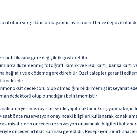
pozitolara vergi dâhil olmayabilir, ayrıca ücretler ve depozitolar de
eri politikasına göre değişiklik gösterebilir
umlarca düzenlenmiş fotoğraflı kimlik ve kredi kartı, banka kartı v
na bağlıdır ve ek ödeme gerektirebilir. Özel talepler garanti edile
edilmektedir
monoksit dedektörü olup olmadığını bildirmemiştir; seyahat ederke
uman dedektörü olup olmadığını belirtmemiştir
konaklama yerinden ayrı bir yerde yapılmaktadır. Giriş yapmak için l
z 24 saat önce rezervasyon onayındaki bilgileri kullanarak konaklam
cak misafirlerin önceden rezervasyon onayındaki bilgileri kullanar
eriyle önceden irtibat kurması gereklidir. Resepsiyon sınırlı saa