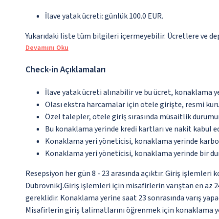
İlave yatak ücreti: günlük 100.0 EUR.
Yukarıdaki liste tüm bilgileri içermeyebilir. Ücretlere ve de
Devamını Oku
Check-in Açıklamaları
İlave yatak ücreti alınabilir ve bu ücret, konaklama y
Olası ekstra harcamalar için otele girişte, resmi kur
Özel talepler, otele giriş sırasında müsaitlik durumu
Bu konaklama yerinde kredi kartları ve nakit kabul 
Konaklama yeri yöneticisi, konaklama yerinde karbon
Konaklama yeri yöneticisi, konaklama yerinde bir d
Resepsiyon her gün 8 - 23 arasında açıktır. Giriş işlemleri 
Dubrovnik].Giriş işlemleri için misafirlerin varıştan en a
gereklidir. Konaklama yerine saat 23 sonrasında varış yapa
Misafirlerin giriş talimatlarını öğrenmek için konaklama y