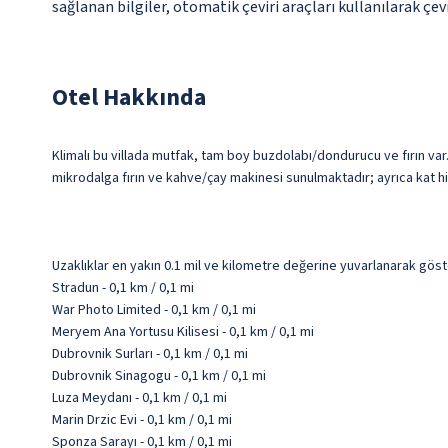
sağlanan bilgiler, otomatik çeviri araçları kullanılarak çevr
Otel Hakkında
Klimalı bu villada mutfak, tam boy buzdolabı/dondurucu ve fırın var. 
mikrodalga fırın ve kahve/çay makinesi sunulmaktadır; ayrıca kat hi
Uzaklıklar en yakın 0.1 mil ve kilometre değerine yuvarlanarak göst
Stradun - 0,1 km / 0,1 mi
War Photo Limited - 0,1 km / 0,1 mi
Meryem Ana Yortusu Kilisesi - 0,1 km / 0,1 mi
Dubrovnik Surları - 0,1 km / 0,1 mi
Dubrovnik Sinagogu - 0,1 km / 0,1 mi
Luza Meydanı - 0,1 km / 0,1 mi
Marin Drzic Evi - 0,1 km / 0,1 mi
Sponza Sarayı - 0,1 km / 0,1 mi