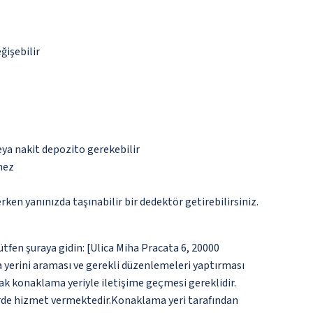
ğişebilir
eya nakit depozito gerekebilir
mez
n yanınızda taşınabilir bir dedektör getirebilirsiniz.
ütfen şuraya gidin: [Ulica Miha Pracata 6, 20000
a yerini araması ve gerekli düzenlemeleri yaptırması
ak konaklama yeriyle iletişime geçmesi gereklidir.
tlerde hizmet vermektedir.Konaklama yeri tarafından