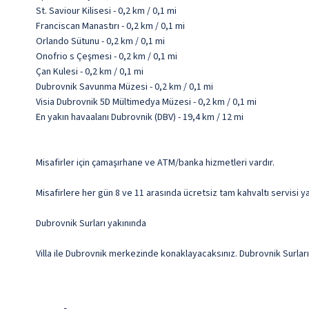
St. Saviour Kilisesi - 0,2 km / 0,1 mi
Franciscan Manastırı - 0,2 km / 0,1 mi
Orlando Sütunu - 0,2 km / 0,1 mi
Onofrio s Çeşmesi - 0,2 km / 0,1 mi
Çan Kulesi - 0,2 km / 0,1 mi
Dubrovnik Savunma Müzesi - 0,2 km / 0,1 mi
Visia Dubrovnik 5D Mültimedya Müzesi - 0,2 km / 0,1 mi
En yakın havaalanı Dubrovnik (DBV) - 19,4 km / 12 mi
Misafirler için çamaşırhane ve ATM/banka hizmetleri vardır.
Misafirlere her gün 8 ve 11 arasında ücretsiz tam kahvaltı servisi y
Dubrovnik Surları yakınında
Villa ile Dubrovnik merkezinde konaklayacaksınız. Dubrovnik Surları 