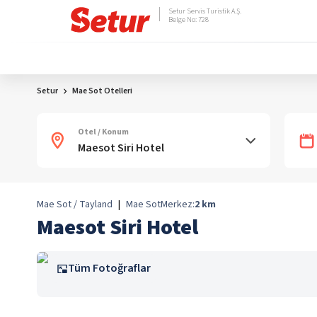
Setur Servis Turistik A.Ş.
Belge No: 728
Setur
Mae Sot Otelleri
Otel / Konum
Mae Sot / Tayland
|
Mae Sot
Merkez:
2
km
Maesot Siri Hotel
Tüm Fotoğraflar