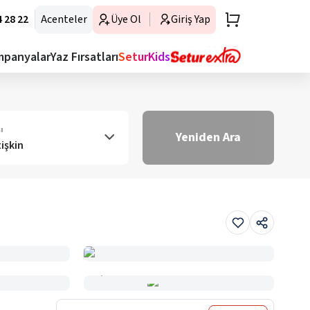
 28 22
Acenteler
Üye Ol
Giriş Yap
mpanyalar
Yaz Fırsatları
SeturKids
ı
Yeniden Ara
tişkin
Haritada Gör