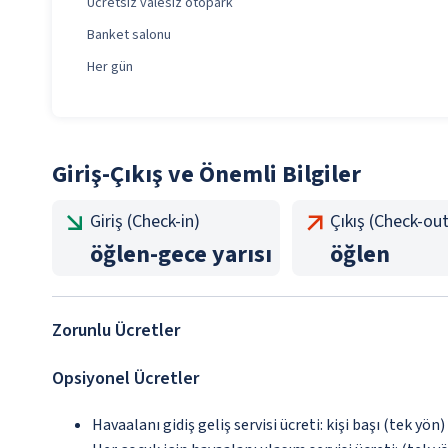
Ücretsiz valesiz otopark
Banket salonu
Her gün
Giriş-Çıkış ve Önemli Bilgiler
Giriş (Check-in)
Çıkış (Check-out
öğlen
-
gece yarısı
öğlen
Zorunlu Ücretler
Opsiyonel Ücretler
Havaalanı gidiş geliş servisi ücreti: kişi başı (tek yön