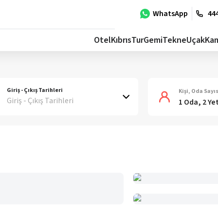
WhatsApp
444
Otel
Kıbrıs
Tur
Gemi
Tekne
Uçak
Ka
Giriş - Çıkış Tarihleri
Kişi, Oda Sayıs
Giriş - Çıkış Tarihleri
1 Oda, 2 Ye