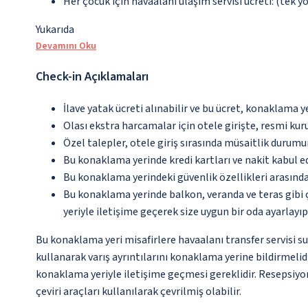
Her çocuk için havaalanı ulaşım servisi ücreti: (tek yö
Yukarıda
Devamını Oku
Check-in Açıklamaları
İlave yatak ücreti alınabilir ve bu ücret, konaklama y
Olası ekstra harcamalar için otele girişte, resmi kur
Özel talepler, otele giriş sırasında müsaitlik durumu
Bu konaklama yerinde kredi kartları ve nakit kabul 
Bu konaklama yerindeki güvenlik özellikleri arasınd
Bu konaklama yerinde balkon, veranda ve teras gibi 
yeriyle iletişime geçerek size uygun bir oda ayarlayı
Bu konaklama yeri misafirlere havaalanı transfer servisi s
kullanarak varış ayrıntılarını konaklama yerine bildirmeli
konaklama yeriyle iletişime geçmesi gereklidir. Resepsiyon
çeviri araçları kullanılarak çevrilmiş olabilir.