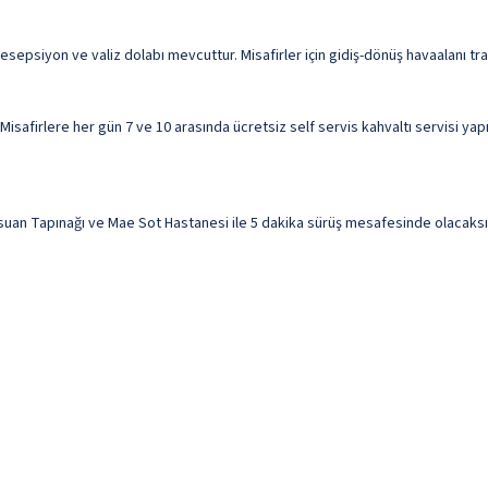
resepsiyon ve valiz dolabı mevcuttur. Misafirler için gidiş-dönüş havaalanı tr
Misafirlere her gün 7 ve 10 arasında ücretsiz self servis kahvaltı servisi yap
an Tapınağı ve Mae Sot Hastanesi ile 5 dakika sürüş mesafesinde olacaksını