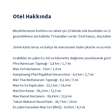
Otel Hakkında
Misafirlerimizin konforu ve rahatı için 23 klimalı oda buzdolabı ve 
geçirebilmesi için kablolu TV kanalları vardır. Özel banyo, duş kabi
Zemin katta teras ve bahçe ile manzaranın tadını çıkartın ve ücretsi
Uzaklıklar en yakın 0.1 mil ve kilometre değerine yuvarlanarak göst
Phra Naresuan Tapınağı - 2,8 km / 1,7 mi
Mae Sot Hastanesi - 3 km / 1,9 mi
Kamphaeng Phet Rajabhat Üniversitesi - 4,3 km / 2,7 mi
Wat Thai Wattanaram Tapınağı - 8,1 km / 5 mi
Mae Ka Sa Kaplıcaları - 23,1 km / 14,4 mi
Wat Don Kaew - 36,2 km / 22,5 mi
Mae Ramat Hastanesi - 36,4 km / 22,6 mi
Taksin Maharat Ulusal Parkı - 38,7 km / 24 mi
En yakın havaalanı Mae Sot (MAQ) - 6,9 km / 4,3 mi