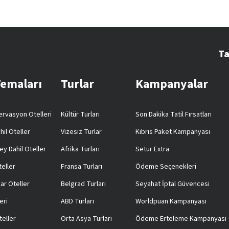
Ta
Temaları
Turlar
Kampanyalar
rvasyon Otelleri
Kültür Turları
Son Dakika Tatil Fırsatları
hil Oteller
Vizesiz Turlar
Kıbrıs Paket Kampanyası
ey Dahil Oteller
Afrika Turları
Setur Extra
teller
Fransa Turları
Ödeme Seçenekleri
ar Oteller
Belgrad Turları
Seyahat İptal Güvencesi
eri
ABD Turları
Worldpuan Kampanyası
teller
Orta Asya Turları
Ödeme Erteleme Kampanyası