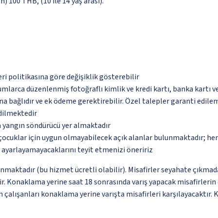
n) 100 THB, (10 ile 14 yaş arası).
eri politikasına göre değişiklik gösterebilir
umlarca düzenlenmiş fotoğraflı kimlik ve kredi kartı, banka kartı v
na bağlıdır ve ek ödeme gerektirebilir. Özel talepler garanti edile
edilmektedir
a yangın söndürücü yer almaktadır
çocuklar için uygun olmayabilecek açık alanlar bulunmaktadır; he
p ayarlayamayacaklarını teyit etmenizi öneririz
unmaktadır (bu hizmet ücretli olabilir). Misafirler seyahate çıkmad
dir. Konaklama yerine saat 18 sonrasında varış yapacak misafirleri
 çalışanları konaklama yerine varışta misafirleri karşılayacaktır.