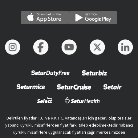
Belirtilen fiyatlar T.C. ve K.K.T.C. vatandaşları için geçerli olup tesisler
yabancı uyruklu misafirlerden fiyat farkı talep edebilmektedir. Yabancı
uyruklu misafirlere uygulanacak fiyatları çağrı merkezimizden