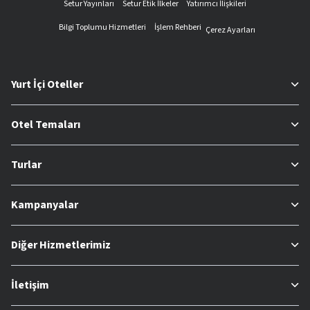
Setur Yayınları
Setur Etik İlkeler
Yatırımcı İlişkileri
Bilgi Toplumu Hizmetleri
İşlem Rehberi
Çerez Ayarları
Yurt İçi Oteller
Otel Temaları
Turlar
Kampanyalar
Diğer Hizmetlerimiz
İletişim