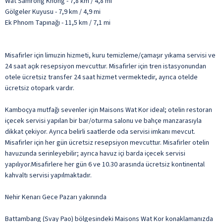
Wat Samrong Knong - 7,8 km / 4,8 mi
Gölgeler Kuyusu - 7,9 km / 4,9 mi
Ek Phnom Tapınağı - 11,5 km / 7,1 mi
Misafirler için limuzin hizmeti, kuru temizleme/çamaşır yıkama servisi ve
24 saat açık resepsiyon mevcuttur. Misafirler için tren istasyonundan
otele ücretsiz transfer 24 saat hizmet vermektedir, ayrıca otelde
ücretsiz otopark vardır.
Kamboçya mutfağı sevenler için Maisons Wat Kor ideal; otelin restoran
içecek servisi yapılan bir bar/oturma salonu ve bahçe manzarasıyla
dikkat çekiyor. Ayrıca belirli saatlerde oda servisi imkanı mevcut.
Misafirler için her gün ücretsiz resepsiyon mevcuttur. Misafirler otelin
havuzunda serinleyebilir; ayrıca havuz içi barda içecek servisi
yapılıyor.Misafirlere her gün 6 ve 10.30 arasında ücretsiz kontinental
kahvaltı servisi yapılmaktadır.
Nehir Kenarı Gece Pazarı yakınında
Battambang (Svay Pao) bölgesindeki Maisons Wat Kor konaklamanızda