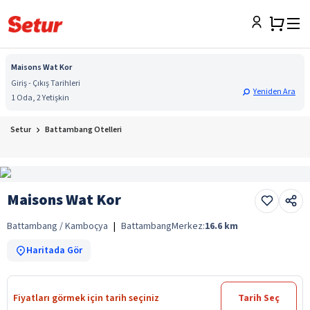
Maisons Wat Kor
Giriş - Çıkış Tarihleri
Yeniden Ara
1 Oda, 2 Yetişkin
Setur
Battambang Otelleri
Maisons Wat Kor
Battambang / Kamboçya
|
Battambang
Merkez:
16.6
km
Haritada Gör
Fiyatları görmek için tarih seçiniz
Tarih Seç