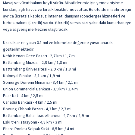
Masaj ve vücut bakımı keyfi sürün. Misafirlerimiz için yemek pişirme
kursları, açık havuz ve kiralık bisiklet mevcuttur. Bu otelde misafirler için
ayrıca ücretsiz kablosuz İnternet, danışma (concierge) hizmetleri ve
bebek bakımı (ücretli) vardır. (Ücretli) servis sizi yakındaki kumarhaneye
veya alışveriş merkezine ulaştıracak.
Uzaklıklar en yakın 0.1 mil ve kilometre değerine yuvarlanarak
gösterilmektedir.
Nehir Kenarı Gece Pazarı - 2,7 km / 1,7 mi
Battambang Müzesi - 2,9 km / 1,8 mi
Battambang Üniversitesi - 2,9 km / 1,8 mi
Kolonyal Binalar - 3,1 km / 1,9 mi
Sömürge Dönemi Mimarisi - 3,4 km / 2,1 mi
Union Commercial Bankası - 3,9 km / 2,4 mi
Psar Nat - 4 km / 2,5 mi
Canadia Bankası - 4 km / 2,5 mi
Boeung Chhouk Pazarı - 4,3 km / 2,7 mi
Battambang Bahai İbadethanesi - 4,7 km / 2,9 mi
Eski tren istasyonu - 4,8 km / 3 mi
Phare Ponleu Selpak Sirki - 6,5 km / 4 mi