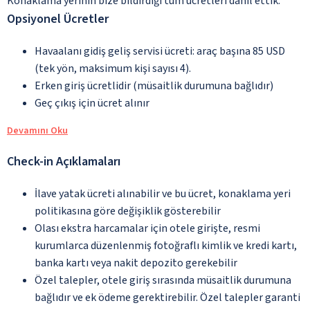
Konaklama yerinin bize bildirdiği tüm ücretleri dâhil ettik.
Opsiyonel Ücretler
Havaalanı gidiş geliş servisi ücreti: araç başına 85 USD
(tek yön, maksimum kişi sayısı 4).
Erken giriş ücretlidir (müsaitlik durumuna bağlıdır)
Geç çıkış için ücret alınır
Devamını Oku
Check-in Açıklamaları
İlave yatak ücreti alınabilir ve bu ücret, konaklama yeri
politikasına göre değişiklik gösterebilir
Olası ekstra harcamalar için otele girişte, resmi
kurumlarca düzenlenmiş fotoğraflı kimlik ve kredi kartı,
banka kartı veya nakit depozito gerekebilir
Özel talepler, otele giriş sırasında müsaitlik durumuna
bağlıdır ve ek ödeme gerektirebilir. Özel talepler garanti