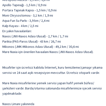
Apollo Tapınağı - 1,5 km / 0,9 mi
Portara Tapınak Kapısı - 1,5 km / 0,9 mi
Moni Chrysostomou - 3,1 km / 1,9 mi
Aqua Fun Su Parkı - 3,9 km / 2,4 mi
Kalp Kayası - 4 km / 2,5 mi
En yakın havaalanları:
Naxos (JNX-Naxos Adası Ulusal) - 2,7 km / 1,7 mi
Parikia (PAS-Paros Ulusal) - 43 km / 26,7 mi
Mikonos (JMK-Mikonos Adası Ulusal) - 49,2 km / 30,6 mi
Mare Naxia için önerilen havaalanı Naxos (JNX-Naxos Adası Ulusal).
Misafirler için ücretsiz kablolu İnternet, kuru temizleme/çamaşır yıkama
servisi ve 24 saat açık resepsiyon mevcuttur. Ücretsiz otopark vardır.
Mare Naxia misafirlerine yemek servisi yapan hafif yemek büfesi/
şarküteri vardır. Barda/oturma salonunda misafirlerimize içecek servisi
yapılmaktadır.
Naxos Limanı yakınında