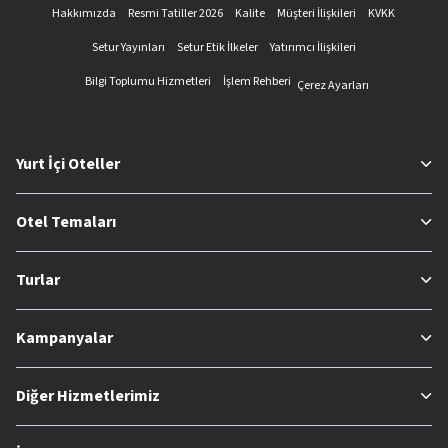
Hakkımızda
Resmi Tatiller 2026
Kalite
Müşteri İlişkileri
KVKK
Setur Yayınları
Setur Etik İlkeler
Yatırımcı İlişkileri
Bilgi Toplumu Hizmetleri
İşlem Rehberi
Çerez Ayarları
Yurt İçi Oteller
Otel Temaları
Turlar
Kampanyalar
Diğer Hizmetlerimiz