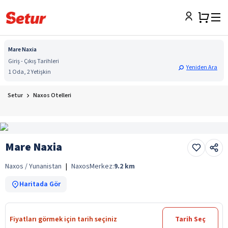
Mare Naxia
Giriş - Çıkış Tarihleri
Yeniden Ara
1 Oda, 2 Yetişkin
Setur
Naxos Otelleri
Mare Naxia
Naxos / Yunanistan
|
Naxos
Merkez:
9.2
km
Haritada Gör
Fiyatları görmek için tarih seçiniz
Tarih Seç