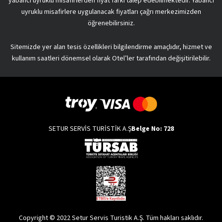
yabancı uyruklu misafirlerden fiyat farkı talep edebilmektedir. Yabancı
uyruklu misafirlere uygulanacak fiyatları çağrı merkezimizden
öğrenebilirsiniz.
Sitemizde yer alan tesis özellikleri bilgilendirme amaçlıdır, hizmet ve
kullanım saatleri dönemsel olarak Otel’ler tarafından değişitirilebilir.
SETUR SERVİS TURİSTİK A.Ş
Belge No: 728
Copyright © 2022 Setur Servis Turistik A.Ş. Tüm hakları saklıdır.