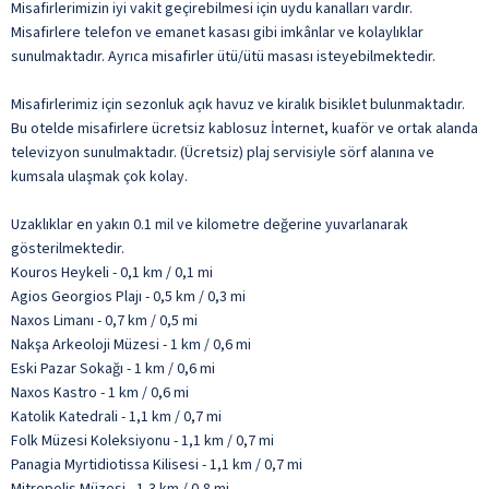
Misafirlerimizin iyi vakit geçirebilmesi için uydu kanalları vardır.
Misafirlere telefon ve emanet kasası gibi imkânlar ve kolaylıklar
sunulmaktadır. Ayrıca misafirler ütü/ütü masası isteyebilmektedir.
Misafirlerimiz için sezonluk açık havuz ve kiralık bisiklet bulunmaktadır.
Bu otelde misafirlere ücretsiz kablosuz İnternet, kuaför ve ortak alanda
televizyon sunulmaktadır. (Ücretsiz) plaj servisiyle sörf alanına ve
kumsala ulaşmak çok kolay.
Uzaklıklar en yakın 0.1 mil ve kilometre değerine yuvarlanarak
gösterilmektedir.
Kouros Heykeli - 0,1 km / 0,1 mi
Agios Georgios Plajı - 0,5 km / 0,3 mi
Naxos Limanı - 0,7 km / 0,5 mi
Nakşa Arkeoloji Müzesi - 1 km / 0,6 mi
Eski Pazar Sokağı - 1 km / 0,6 mi
Naxos Kastro - 1 km / 0,6 mi
Katolik Katedrali - 1,1 km / 0,7 mi
Folk Müzesi Koleksiyonu - 1,1 km / 0,7 mi
Panagia Myrtidiotissa Kilisesi - 1,1 km / 0,7 mi
Mitropolis Müzesi - 1,3 km / 0,8 mi