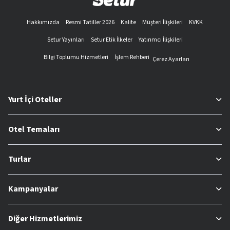
Hakkımızda
Resmi Tatiller 2026
Kalite
Müşteri İlişkileri
KVKK
Setur Yayınları
Setur Etik İlkeler
Yatırımcı İlişkileri
Bilgi Toplumu Hizmetleri
İşlem Rehberi
Çerez Ayarları
Yurt İçi Oteller
Otel Temaları
Turlar
Kampanyalar
Diğer Hizmetlerimiz