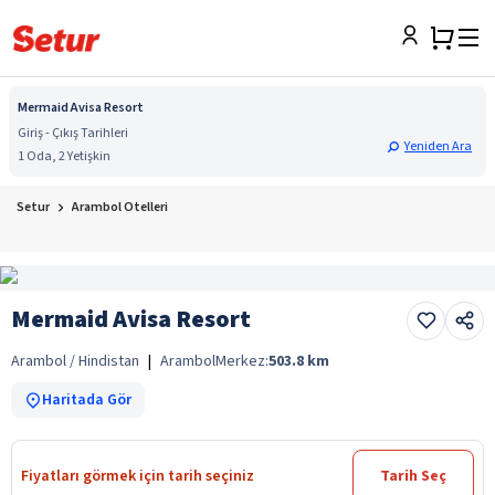
Mermaid Avisa Resort
Giriş - Çıkış Tarihleri
Yeniden Ara
1 Oda, 2 Yetişkin
Setur
Arambol Otelleri
Mermaid Avisa Resort
Arambol / Hindistan
|
Arambol
Merkez:
503.8
km
Haritada Gör
Fiyatları görmek için tarih seçiniz
Tarih Seç