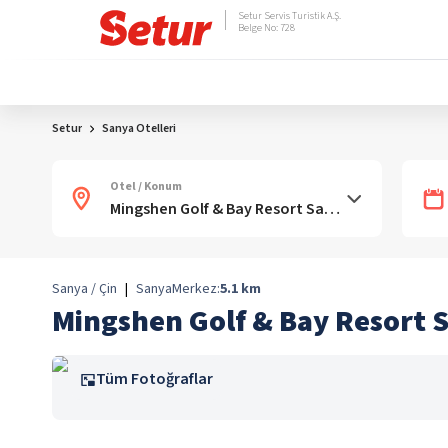
Setur Servis Turistik A.Ş.
Belge No: 728
Setur
Sanya Otelleri
Otel / Konum
Sanya / Çin
|
Sanya
Merkez:
5.1
km
Mingshen Golf & Bay Resort 
Tüm Fotoğraflar