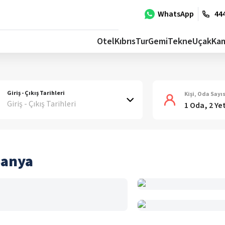
WhatsApp
444
Otel
Kıbrıs
Tur
Gemi
Tekne
Uçak
Ka
Giriş - Çıkış Tarihleri
Kişi, Oda Sayıs
Giriş - Çıkış Tarihleri
1 Oda, 2 Ye
Sanya