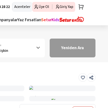
 28 22
Acenteler
Üye Ol
Giriş Yap
mpanyalar
Yaz Fırsatları
SeturKids
ı
Yeniden Ara
tişkin
Haritada Gör