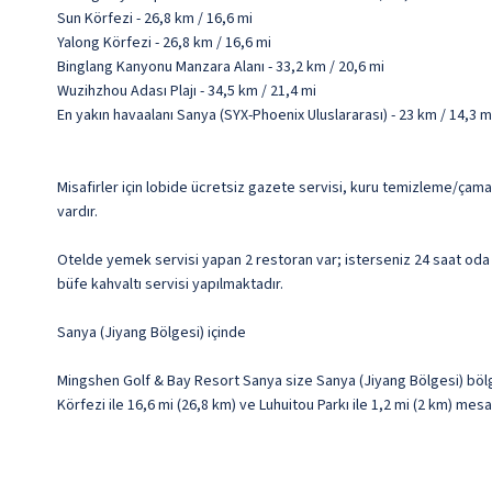
Sun Körfezi - 26,8 km / 16,6 mi
Yalong Körfezi - 26,8 km / 16,6 mi
Binglang Kanyonu Manzara Alanı - 33,2 km / 20,6 mi
Wuzihzhou Adası Plajı - 34,5 km / 21,4 mi
En yakın havaalanı Sanya (SYX-Phoenix Uluslararası) - 23 km / 14,3 m
Misafirler için lobide ücretsiz gazete servisi, kuru temizleme/çamaş
vardır.
Otelde yemek servisi yapan 2 restoran var; isterseniz 24 saat oda s
büfe kahvaltı servisi yapılmaktadır.
Sanya (Jiyang Bölgesi) içinde
Mingshen Golf & Bay Resort Sanya size Sanya (Jiyang Bölgesi) bölg
Körfezi ile 16,6 mi (26,8 km) ve Luhuitou Parkı ile 1,2 mi (2 km) mes