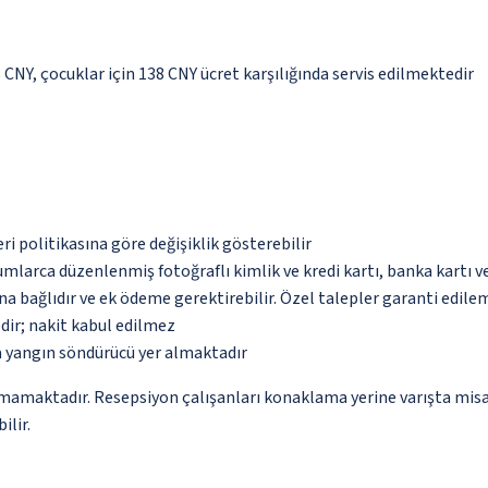
8 CNY, çocuklar için 138 CNY ücret karşılığında servis edilmektedir
eri politikasına göre değişiklik gösterebilir
umlarca düzenlenmiş fotoğraflı kimlik ve kredi kartı, banka kartı v
na bağlıdır ve ek ödeme gerektirebilir. Özel talepler garanti edile
dir; nakit kabul edilmez
a yangın söndürücü yer almaktadır
amamaktadır. Resepsiyon çalışanları konaklama yerine varışta misaf
ilir.