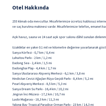
Otel Hakkında
255 klimalı oda mevcuttur. Misafirlerimize ücretsiz kablosuz interne
ve saç kurutma makinesi vardır. Misafirlerimize telefon, emanet kas
Açık havuz, sauna ve 24 saat açık spor salonu dâhil sunulan dinlenme
Uzaklıklar en yakın 0.1 mil ve kilometre değerine yuvarlanarak göst
Sanya Körfezi - 0,7 km / 0,4 mi
Luhuitou Parkı - 2 km / 1,2 mi
Dadong Sea - 2,4 km / 1,5 mi
Dadonghai Plajı - 4,4 km / 2,7 mi
Sanya Uluslararası Alışveriş Merkezi - 6,1 km / 3,8 mi
Hindistan Cevizi Ağaçları Rüya Geçidi Parkı - 8,4 km / 5,2 mi
Pearl Alışveriş Merkezi - 8,5 km / 5,3 mi
Sanya Dream Su Parkı - 16,4 km / 10,2 mi
Jingrun İnci Müzesi - 17,2 km / 10,7 mi
Luobi Mağarası - 18,3 km / 11,3 mi
Yalong Bay Tropical Paradise Orman Parkı - 23 km / 14,3 mi