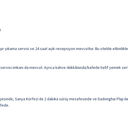
i
ır yıkama servisi ve 24 saat açık resepsiyon mevcuttur. Bu otelde etkinlikler
ervisi imkanı da mevcut. Ayrıca kahve dükkânında/kafede hafif yemek servisi
esinde, Sanya Körfezi ile 2 dakika sürüş mesafesinde ve Dadonghai Plajı il
afede.