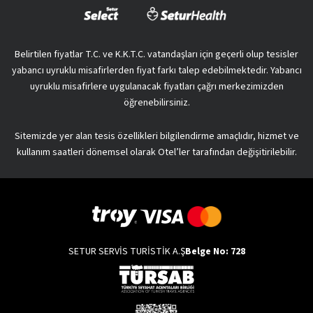
Belirtilen fiyatlar T.C. ve K.K.T.C. vatandaşları için geçerli olup tesisler
yabancı uyruklu misafirlerden fiyat farkı talep edebilmektedir. Yabancı
uyruklu misafirlere uygulanacak fiyatları çağrı merkezimizden
öğrenebilirsiniz.
Sitemizde yer alan tesis özellikleri bilgilendirme amaçlıdır, hizmet ve
kullanım saatleri dönemsel olarak Otel’ler tarafından değişitirilebilir.
SETUR SERVİS TURİSTİK A.Ş
Belge No: 728