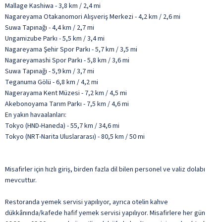
Mallage Kashiwa - 3,8 km / 2,4 mi
Nagareyama Otakanomori Alışveriş Merkezi - 4,2 km / 2,6 mi
Suwa Tapınağı - 4,4 km / 2,7 mi
Ungamizube Parkı - 5,5 km / 3,4 mi
Nagareyama Şehir Spor Parkı - 5,7 km / 3,5 mi
Nagareyamashi Spor Parkı - 5,8 km / 3,6 mi
Suwa Tapınağı - 5,9 km / 3,7 mi
Teganuma Gölü - 6,8 km / 4,2 mi
Nagerayama Kent Müzesi - 7,2 km / 4,5 mi
Akebonoyama Tarım Parkı - 7,5 km / 4,6 mi
En yakın havaalanları:
Tokyo (HND-Haneda) - 55,7 km / 34,6 mi
Tokyo (NRT-Narita Uluslararası) - 80,5 km / 50 mi
Misafirler için hızlı giriş, birden fazla dil bilen personel ve valiz dolabı
mevcuttur.
Restoranda yemek servisi yapılıyor, ayrıca otelin kahve
dükkânında/kafede hafif yemek servisi yapılıyor. Misafirlere her gün