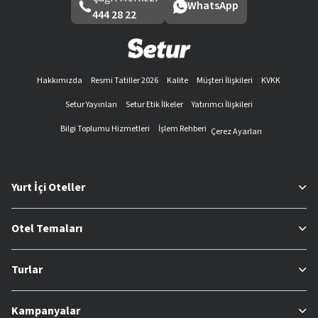
WhatsApp
444 28 22
Hakkımızda
Resmi Tatiller 2026
Kalite
Müşteri İlişkileri
KVKK
Setur Yayınları
Setur Etik İlkeler
Yatırımcı İlişkileri
Bilgi Toplumu Hizmetleri
İşlem Rehberi
Çerez Ayarları
Yurt İçi Oteller
Otel Temaları
Turlar
Kampanyalar