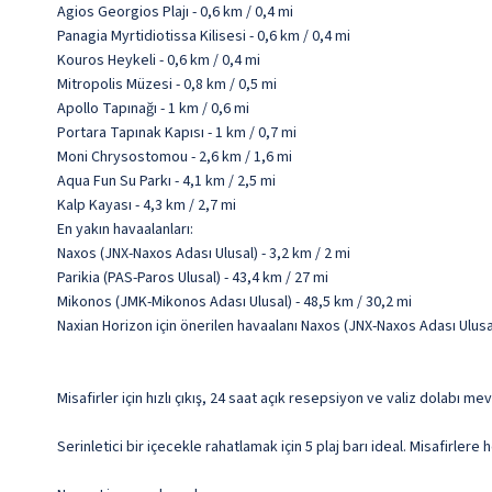
Agios Georgios Plajı - 0,6 km / 0,4 mi
Panagia Myrtidiotissa Kilisesi - 0,6 km / 0,4 mi
Kouros Heykeli - 0,6 km / 0,4 mi
Mitropolis Müzesi - 0,8 km / 0,5 mi
Apollo Tapınağı - 1 km / 0,6 mi
Portara Tapınak Kapısı - 1 km / 0,7 mi
Moni Chrysostomou - 2,6 km / 1,6 mi
Aqua Fun Su Parkı - 4,1 km / 2,5 mi
Kalp Kayası - 4,3 km / 2,7 mi
En yakın havaalanları:
Naxos (JNX-Naxos Adası Ulusal) - 3,2 km / 2 mi
Parikia (PAS-Paros Ulusal) - 43,4 km / 27 mi
Mikonos (JMK-Mikonos Adası Ulusal) - 48,5 km / 30,2 mi
Naxian Horizon için önerilen havaalanı Naxos (JNX-Naxos Adası Ulusa
Misafirler için hızlı çıkış, 24 saat açık resepsiyon ve valiz dolabı mev
Serinletici bir içecekle rahatlamak için 5 plaj barı ideal. Misafirlere