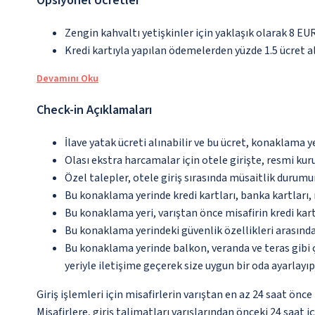
Opsiyonel Ücretler
Zengin kahvaltı yetişkinler için yaklaşık olarak 8 EUR
Kredi kartıyla yapılan ödemelerden yüzde 1.5 ücret a
Devamını Oku
Check-in Açıklamaları
İlave yatak ücreti alınabilir ve bu ücret, konaklama y
Olası ekstra harcamalar için otele girişte, resmi kur
Özel talepler, otele giriş sırasında müsaitlik durumu
Bu konaklama yerinde kredi kartları, banka kartları
Bu konaklama yeri, varıştan önce misafirin kredi kar
Bu konaklama yerindeki güvenlik özellikleri arasınd
Bu konaklama yerinde balkon, veranda ve teras gibi 
yeriyle iletişime geçerek size uygun bir oda ayarlayı
Giriş işlemleri için misafirlerin varıştan en az 24 saat ön
Misafirlere, giriş talimatları varışlarından önceki 24 saat 