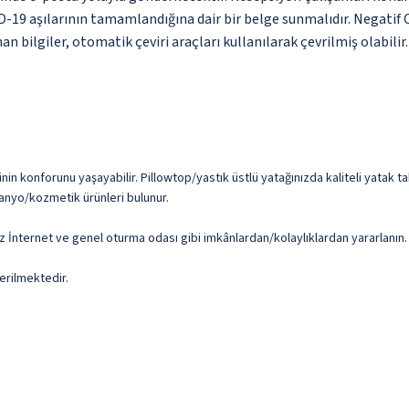
ID-19 aşılarının tamamlandığına dair bir belge sunmalıdır. Negati
n bilgiler, otomatik çeviri araçları kullanılarak çevrilmiş olabilir.
inin konforunu yaşayabilir. Pillowtop/yastık üstlü yatağınızda kaliteli yatak
 banyo/kozmetik ürünleri bulunur.
uz İnternet ve genel oturma odası gibi imkânlardan/kolaylıklardan yararlanın.
erilmektedir.