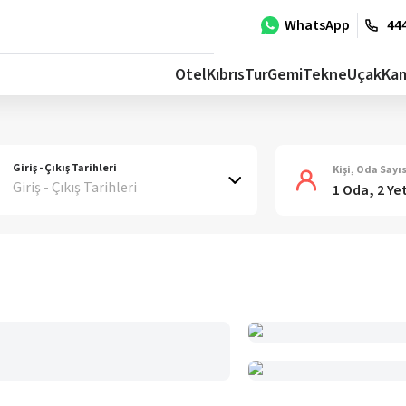
WhatsApp
444
Otel
Kıbrıs
Tur
Gemi
Tekne
Uçak
Ka
Giriş - Çıkış Tarihleri
Kişi, Oda Sayıs
Giriş - Çıkış Tarihleri
1 Oda, 2 Ye