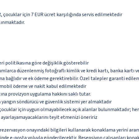
, çocuklar için 7 EUR ücret karşılığında servis edilmektedir
lınmaktadır.
eri politikasına göre değişiklik gösterebilir
umlarca düzenlenmiş fotoğraflı kimlik ve kredi kartı, banka kartı v
na bağlıdır ve ek ödeme gerektirebilir. Özel talepler garanti edile
, mobil ödeme ve nakit kabul edilmektedir
tına provizyon uygulama hakkını saklı tutar.
a yangın söndürücü ve güvenlik sistemi yer almaktadır
çocuklar için uygun olmayabilecek açık alanlar bulunmaktadır; he
p ayarlayamayacaklarını teyit etmenizi öneririz
ce rezervasyon onayındaki bilgileri kullanarak konaklama yerini ara
içinde e-posta yoluyla gönderilecektir. Resepsiyon çalışanları konak