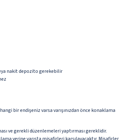
eya nakit depozito gerekebilir
mez
rhangi bir endişeniz varsa varışınızdan önce konaklama
ması ve gerekli düzenlemeleri yaptırması gereklidir.
lama yerine varışta misafirleri karşılayacaktır. Misafirler