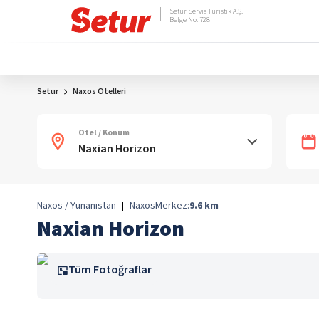
Setur Servis Turistik A.Ş.
Belge No: 728
Setur
Naxos Otelleri
Otel / Konum
Naxos / Yunanistan
|
Naxos
Merkez:
9.6
km
Naxian Horizon
Tüm Fotoğraflar