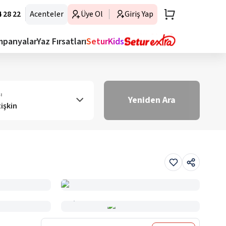
 28 22
Acenteler
Üye Ol
Giriş Yap
mpanyalar
Yaz Fırsatları
SeturKids
ı
Yeniden Ara
tişkin
Haritada Gör