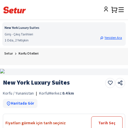
New York Luxury Suites
Giriş - Çıkış Tarihleri
Yeniden Ara
1 Oda, 2 Yetişkin
Setur
Korfu Otelleri
New York Luxury Suites
Korfu / Yunanistan
|
Korfu
Merkez:
0.4
km
Haritada Gör
Fiyatları görmek için tarih seçiniz
Tarih Seç