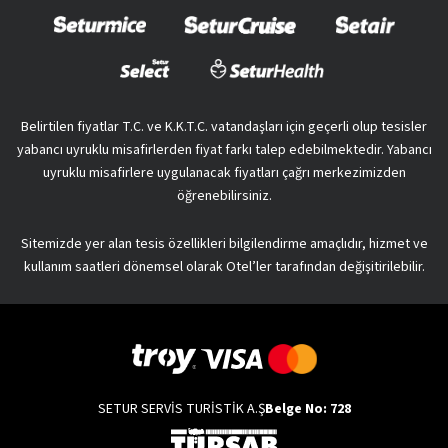
Belirtilen fiyatlar T.C. ve K.K.T.C. vatandaşları için geçerli olup tesisler
yabancı uyruklu misafirlerden fiyat farkı talep edebilmektedir. Yabancı
uyruklu misafirlere uygulanacak fiyatları çağrı merkezimizden
öğrenebilirsiniz.
Sitemizde yer alan tesis özellikleri bilgilendirme amaçlıdır, hizmet ve
kullanım saatleri dönemsel olarak Otel’ler tarafından değişitirilebilir.
SETUR SERVİS TURİSTİK A.Ş
Belge No: 728