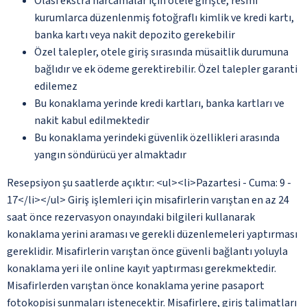
Olası ekstra harcamalar için otele girişte, resmi
kurumlarca düzenlenmiş fotoğraflı kimlik ve kredi kartı,
banka kartı veya nakit depozito gerekebilir
Özel talepler, otele giriş sırasında müsaitlik durumuna
bağlıdır ve ek ödeme gerektirebilir. Özel talepler garanti
edilemez
Bu konaklama yerinde kredi kartları, banka kartları ve
nakit kabul edilmektedir
Bu konaklama yerindeki güvenlik özellikleri arasında
yangın söndürücü yer almaktadır
Resepsiyon şu saatlerde açıktır: <ul><li>Pazartesi - Cuma: 9 -
17</li></ul> Giriş işlemleri için misafirlerin varıştan en az 24
saat önce rezervasyon onayındaki bilgileri kullanarak
konaklama yerini araması ve gerekli düzenlemeleri yaptırması
gereklidir. Misafirlerin varıştan önce güvenli bağlantı yoluyla
konaklama yeri ile online kayıt yaptırması gerekmektedir.
Misafirlerden varıştan önce konaklama yerine pasaport
fotokopisi sunmaları istenecektir. Misafirlere, giriş talimatları