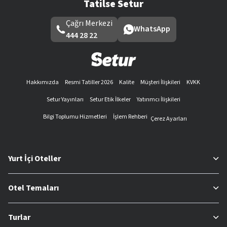
Tatilse Setur
Çağrı Merkezi
WhatsApp
444 28 22
Hakkımızda
Resmi Tatiller 2026
Kalite
Müşteri İlişkileri
KVKK
Setur Yayınları
Setur Etik İlkeler
Yatırımcı İlişkileri
Bilgi Toplumu Hizmetleri
İşlem Rehberi
Çerez Ayarları
Yurt İçi Oteller
Otel Temaları
Turlar