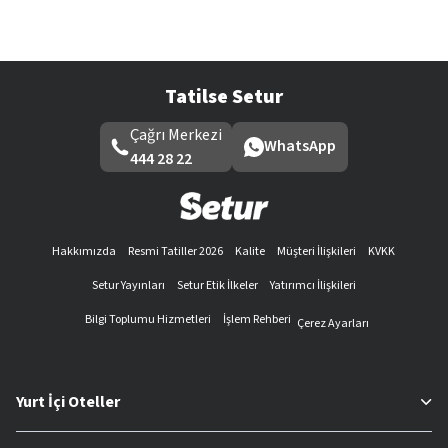
Tatilse Setur
Çağrı Merkezi
WhatsApp
444 28 22
Hakkımızda
Resmi Tatiller 2026
Kalite
Müşteri İlişkileri
KVKK
Setur Yayınları
Setur Etik İlkeler
Yatırımcı İlişkileri
Bilgi Toplumu Hizmetleri
İşlem Rehberi
Çerez Ayarları
Yurt İçi Oteller