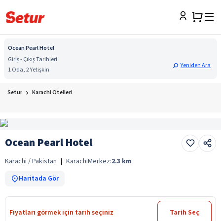
Ocean Pearl Hotel
Giriş - Çıkış Tarihleri
Yeniden Ara
1 Oda, 2 Yetişkin
Setur
Karachi Otelleri
Ocean Pearl Hotel
Karachi / Pakistan
|
Karachi
Merkez:
2.3
km
Haritada Gör
Fiyatları görmek için tarih seçiniz
Tarih Seç