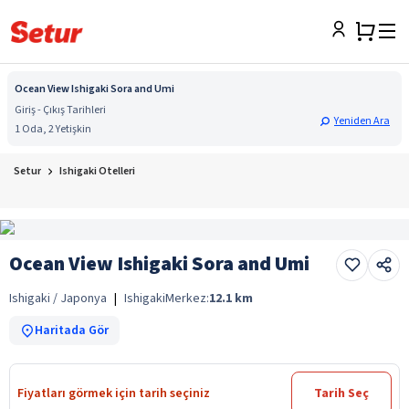
Ocean View Ishigaki Sora and Umi
Giriş - Çıkış Tarihleri
Yeniden Ara
1 Oda, 2 Yetişkin
Setur
Ishigaki Otelleri
Ocean View Ishigaki Sora and Umi
Ishigaki / Japonya
|
Ishigaki
Merkez:
12.1
km
Haritada Gör
Fiyatları görmek için tarih seçiniz
Tarih Seç