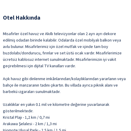
Otel Hakkında
Misafirler özel havuz ve Akıllı televizyonlar olan 2 ayrı ayrı dekore
edilmiş odadan birinde kalabilir. Odalarda özel mobilyalı balkon veya
avlu bulunur. Misafirlerimiz için özel mutfak ve içinde tam boy
buzdolabı/dondurucu, fırınlar ve set üstü ocak vardır. Misafirlerimize
ücretsiz kablosuz internet sunulmaktadır. Misafirlerimizin iyi vakit
geçirebilmesi için dijital TV kanalları vardır.
Açık havuz gibi dinlenme imkânlarından/kolaylıklarından yararlanın veya
bahçe ile manzaranın tadını çıkartın. Bu villada ayrıca piknik alanı ve
barbekü ızgaraları sunulmaktadır.
Uzaklıklar en yakın 0.1 mil ve kilometre değerine yuvarlanarak
gösterilmektedir.
Kristal Plajı - 1,2 km / 0,7 mi
Arakawa Şelalesi - 2 km / 1,3 mi
Iriomote Ulusal Parkı - 2,5 km / 1,5 mi