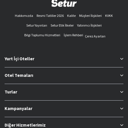
Hakkımızda
Resmi Tatiller 2026
Kalite
Müşteri İlişkileri
KVKK
Setur Yayınları
Setur Etik İlkeler
Yatırımcı İlişkileri
Bilgi Toplumu Hizmetleri
İşlem Rehberi
Çerez Ayarları
Yurt İçi Oteller
Otel Temaları
Turlar
Kampanyalar
Diğer Hizmetlerimiz