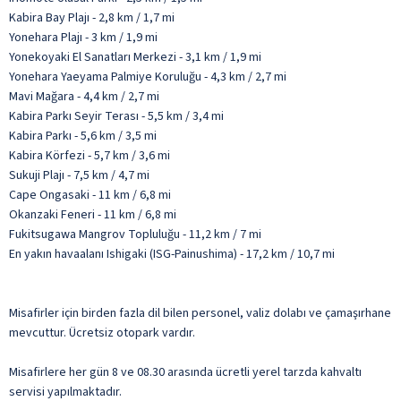
Kabira Bay Plajı - 2,8 km / 1,7 mi
Yonehara Plajı - 3 km / 1,9 mi
Yonekoyaki El Sanatları Merkezi - 3,1 km / 1,9 mi
Yonehara Yaeyama Palmiye Koruluğu - 4,3 km / 2,7 mi
Mavi Mağara - 4,4 km / 2,7 mi
Kabira Parkı Seyir Terası - 5,5 km / 3,4 mi
Kabira Parkı - 5,6 km / 3,5 mi
Kabira Körfezi - 5,7 km / 3,6 mi
Sukuji Plajı - 7,5 km / 4,7 mi
Cape Ongasaki - 11 km / 6,8 mi
Okanzaki Feneri - 11 km / 6,8 mi
Fukitsugawa Mangrov Topluluğu - 11,2 km / 7 mi
En yakın havaalanı Ishigaki (ISG-Painushima) - 17,2 km / 10,7 mi
Misafirler için birden fazla dil bilen personel, valiz dolabı ve çamaşırhane
mevcuttur. Ücretsiz otopark vardır.
Misafirlere her gün 8 ve 08.30 arasında ücretli yerel tarzda kahvaltı
servisi yapılmaktadır.