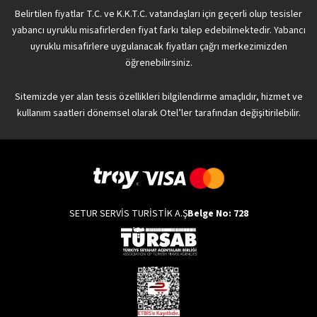
Belirtilen fiyatlar T.C. ve K.K.T.C. vatandaşları için geçerli olup tesisler
yabancı uyruklu misafirlerden fiyat farkı talep edebilmektedir. Yabancı
uyruklu misafirlere uygulanacak fiyatları çağrı merkezimizden
öğrenebilirsiniz.
Sitemizde yer alan tesis özellikleri bilgilendirme amaçlıdır, hizmet ve
kullanım saatleri dönemsel olarak Otel’ler tarafından değişitirilebilir.
SETUR SERVİS TURİSTİK A.Ş
Belge No: 728