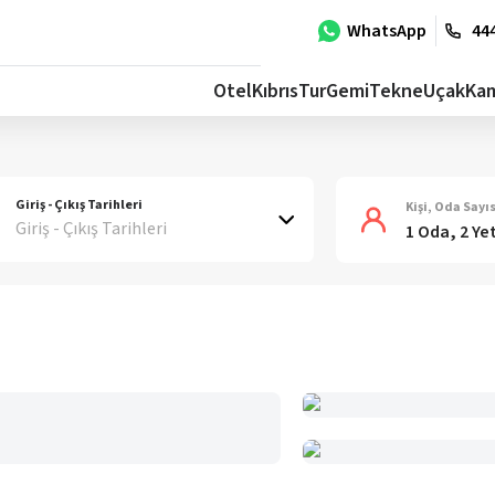
WhatsApp
444
Otel
Kıbrıs
Tur
Gemi
Tekne
Uçak
Ka
Giriş - Çıkış Tarihleri
Kişi, Oda Sayıs
Giriş - Çıkış Tarihleri
1 Oda, 2 Ye