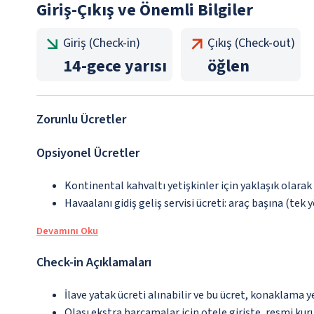
Giriş-Çıkış ve Önemli Bilgiler
Giriş (Check-in)
Çıkış (Check-out)
14
-
gece yarısı
öğlen
Zorunlu Ücretler
Opsiyonel Ücretler
Kontinental kahvaltı yetişkinler için yaklaşık olarak
Havaalanı gidiş geliş servisi ücreti: araç başına (tek 
Devamını Oku
Check-in Açıklamaları
İlave yatak ücreti alınabilir ve bu ücret, konaklama y
Olası ekstra harcamalar için otele girişte, resmi kur