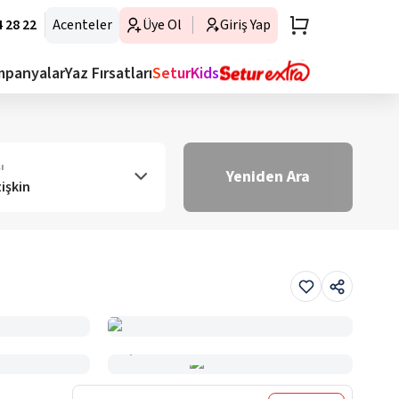
 28 22
Acenteler
Üye Ol
Giriş Yap
mpanyalar
Yaz Fırsatları
SeturKids
ı
Yeniden Ara
tişkin
Haritada Gör