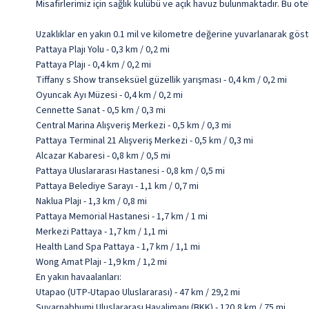
Misafirlerimiz için sağlık kulübü ve açık havuz bulunmaktadır. Bu o
Uzaklıklar en yakın 0.1 mil ve kilometre değerine yuvarlanarak göst
Pattaya Plajı Yolu - 0,3 km / 0,2 mi
Pattaya Plajı - 0,4 km / 0,2 mi
Tiffany s Show transeksüel güzellik yarışması - 0,4 km / 0,2 mi
Oyuncak Ayı Müzesi - 0,4 km / 0,2 mi
Cennette Sanat - 0,5 km / 0,3 mi
Central Marina Alışveriş Merkezi - 0,5 km / 0,3 mi
Pattaya Terminal 21 Alışveriş Merkezi - 0,5 km / 0,3 mi
Alcazar Kabaresi - 0,8 km / 0,5 mi
Pattaya Uluslararası Hastanesi - 0,8 km / 0,5 mi
Pattaya Belediye Sarayı - 1,1 km / 0,7 mi
Naklua Plajı - 1,3 km / 0,8 mi
Pattaya Memorial Hastanesi - 1,7 km / 1 mi
Merkezi Pattaya - 1,7 km / 1,1 mi
Health Land Spa Pattaya - 1,7 km / 1,1 mi
Wong Amat Plajı - 1,9 km / 1,2 mi
En yakın havaalanları:
Utapao (UTP-Utapao Uluslararası) - 47 km / 29,2 mi
Suvarnabhumi Uluslararası Havalimanı (BKK) - 120,8 km / 75 mi