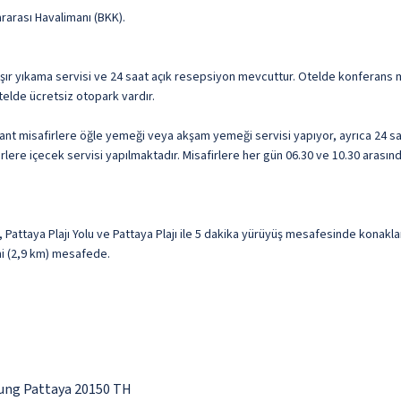
rarası Havalimanı (BKK).
şır yıkama servisi ve 24 saat açık resepsiyon mevcuttur. Otelde konferans mer
telde ücretsiz otopark vardır.
nt misafirlere öğle yemeği veya akşam yemeği servisi yapıyor, ayrıca 24 saa
re içecek servisi yapılmaktadır. Misafirlere her gün 06.30 ve 10.30 arasında 
Pattaya Plajı Yolu ve Pattaya Plajı ile 5 dakika yürüyüş mesafesinde konaklam
 mi (2,9 km) mesafede.
ung Pattaya 20150 TH