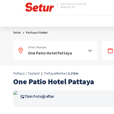
Setur Servis Turistik A.Ş.
Belge No: 728
Setur
Pattaya Otelleri
Otel / Konum
Pattaya / Tayland
|
Pattaya
Merkez:
1.2
km
One Patio Hotel Pattaya
Tüm Fotoğraflar