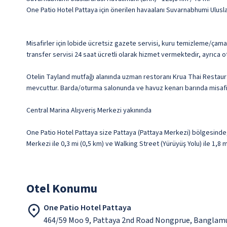
One Patio Hotel Pattaya için önerilen havaalanı Suvarnabhumi Ulusla
Misafirler için lobide ücretsiz gazete servisi, kuru temizleme/çama
transfer servisi 24 saat ücretli olarak hizmet vermektedir, ayrıca o
Otelin Tayland mutfağı alanında uzman restoranı Krua Thai Restaura
mevcuttur. Barda/oturma salonunda ve havuz kenarı barında misafirle
Central Marina Alışveriş Merkezi yakınında
One Patio Hotel Pattaya size Pattaya (Pattaya Merkezi) bölgesinde, 
Merkezi ile 0,3 mi (0,5 km) ve Walking Street (Yürüyüş Yolu) ile 1,8
Otel Konumu
One Patio Hotel Pattaya
464/59 Moo 9, Pattaya 2nd Road Nongprue, Banglam