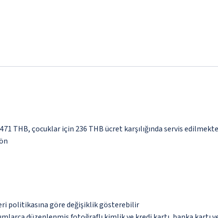
 471 THB, çocuklar için 236 THB ücret karşılığında servis edilmekte
yön
eri politikasına göre değişiklik gösterebilir
umlarca düzenlenmiş fotoğraflı kimlik ve kredi kartı, banka kartı v