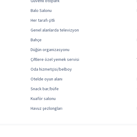
Güvenli otopark
Balo Salonu
Her tarafı çitli
Genel alanlarda televizyon
Bahçe
Düğün organizasyonu
Çiftlere özel yemek servisi
Oda hizmetçisi/belboy
Otelde oyun alanı
Snack bar/büfe
Kuaför salonu
Havuz şezlongları