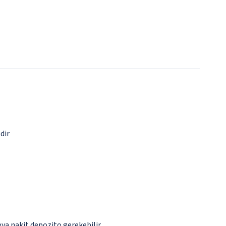
dir
eya nakit depozito gerekebilir