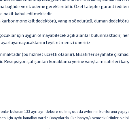
na bağlıdır ve ek ödeme gerektirebilir. Özel talepler garanti edile
ve nakit kabul edilmektedir
da karbonmonoksit dedektörü, yangın söndürücü, duman dedektörü, 
çocuklar için uygun olmayabilecek açık alanlar bulunmaktadır; he
p ayarlayamayacaklarını teyit etmenizi öneririz
unmaktadır (bu hizmet ücretli olabilir). Misafirler seyahate çıkmad
ir. Resepsiyon çalışanları konaklama yerine varışta misafirleri kar
izyonlar bulunan 133 ayrı ayrı dekore edilmiş odada evlerinin konforunu yaşaya
mesi için uydu kanalları vardır. Banyolarda lüks banyo/kozmetik ürünleri ve bi