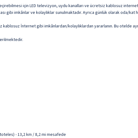
eçirebilmesi için LED televizyon, uydu kanalları ve ücretsiz kablosuz interne
sı gibi imkânlar ve kolaylıklar sunulmaktadır. Ayrıca günlük olarak oda/kat h
iz kablosuz İnternet gibi imkânlardan/kolaylıklardan yararlanın. Bu otelde ay
erilmektedir.
toteles) - 13,2 km / 8,2 mi mesafede