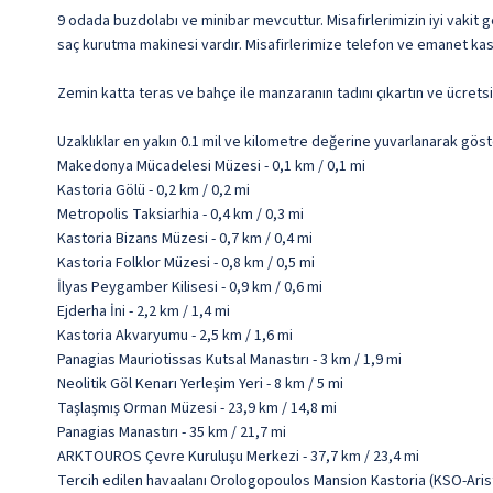
9 odada buzdolabı ve minibar mevcuttur. Misafirlerimizin iyi vakit g
saç kurutma makinesi vardır. Misafirlerimize telefon ve emanet kasa
Zemin katta teras ve bahçe ile manzaranın tadını çıkartın ve ücrets
Uzaklıklar en yakın 0.1 mil ve kilometre değerine yuvarlanarak göst
Makedonya Mücadelesi Müzesi - 0,1 km / 0,1 mi
Kastoria Gölü - 0,2 km / 0,2 mi
Metropolis Taksiarhia - 0,4 km / 0,3 mi
Kastoria Bizans Müzesi - 0,7 km / 0,4 mi
Kastoria Folklor Müzesi - 0,8 km / 0,5 mi
İlyas Peygamber Kilisesi - 0,9 km / 0,6 mi
Ejderha İni - 2,2 km / 1,4 mi
Kastoria Akvaryumu - 2,5 km / 1,6 mi
Panagias Mauriotissas Kutsal Manastırı - 3 km / 1,9 mi
Neolitik Göl Kenarı Yerleşim Yeri - 8 km / 5 mi
Taşlaşmış Orman Müzesi - 23,9 km / 14,8 mi
Panagias Manastırı - 35 km / 21,7 mi
ARKTOUROS Çevre Kuruluşu Merkezi - 37,7 km / 23,4 mi
Tercih edilen havaalanı Orologopoulos Mansion Kastoria (KSO-Aris