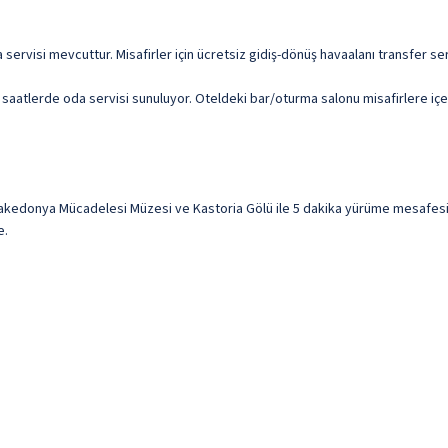
ama servisi mevcuttur. Misafirler için ücretsiz gidiş-dönüş havaalanı transfer 
rli saatlerde oda servisi sunuluyor. Oteldeki bar/oturma salonu misafirlere iç
edonya Mücadelesi Müzesi ve Kastoria Gölü ile 5 dakika yürüme mesafesinde
e.