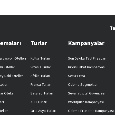
Ta
Temaları
Turlar
Kampanyalar
rvasyon Otelleri
Kültür Turları
Son Dakika Tatil Fırsatları
hil Oteller
Vizesiz Turlar
Kıbrıs Paket Kampanyası
ey Dahil Oteller
Afrika Turları
Setur Extra
teller
Fransa Turları
Ödeme Seçenekleri
ar Oteller
Belgrad Turları
Seyahat İptal Güvencesi
eri
ABD Turları
Worldpuan Kampanyası
teller
Orta Asya Turları
Ödeme Erteleme Kampanyası