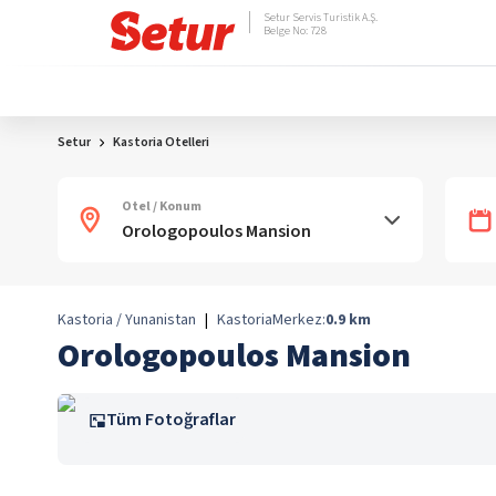
Setur Servis Turistik A.Ş.
Belge No: 728
Setur
Kastoria Otelleri
Otel / Konum
Kastoria / Yunanistan
|
Kastoria
Merkez:
0.9
km
Orologopoulos Mansion
Tüm Fotoğraflar