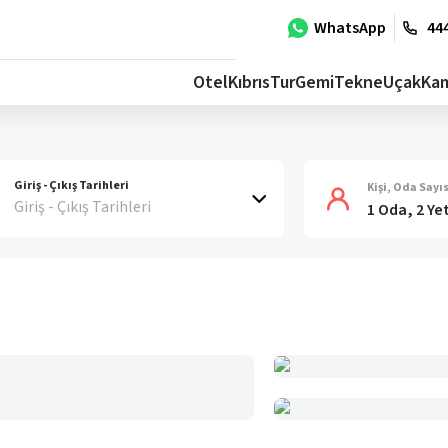
WhatsApp
444
Otel
Kıbrıs
Tur
Gemi
Tekne
Uçak
Ka
Giriş - Çıkış Tarihleri
Kişi, Oda Sayıs
Giriş - Çıkış Tarihleri
1 Oda, 2 Ye