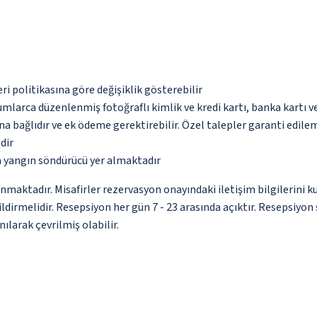
eri politikasına göre değişiklik gösterebilir
umlarca düzenlenmiş fotoğraflı kimlik ve kredi kartı, banka kartı v
na bağlıdır ve ek ödeme gerektirebilir. Özel talepler garanti edile
dir
a yangın söndürücü yer almaktadır
unmaktadır. Misafirler rezervasyon onayındaki iletişim bilgilerini 
ildirmelidir. Resepsiyon her gün 7 - 23 arasında açıktır. Resepsiyo
ılarak çevrilmiş olabilir.