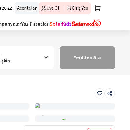
 28 22
Acenteler
Üye Ol
Giriş Yap
mpanyalar
Yaz Fırsatları
SeturKids
ı
Yeniden Ara
tişkin
Haritada Gör