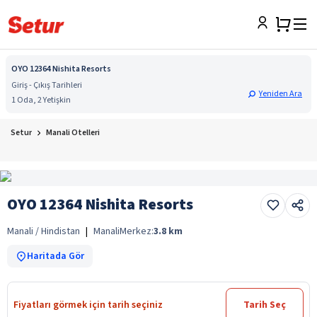
OYO 12364 Nishita Resorts
Giriş - Çıkış Tarihleri
Yeniden Ara
1 Oda, 2 Yetişkin
Setur
Manali Otelleri
OYO 12364 Nishita Resorts
Manali / Hindistan
|
Manali
Merkez:
3.8
km
Haritada Gör
Fiyatları görmek için tarih seçiniz
Tarih Seç