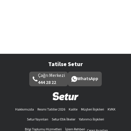
Tatilse Setur
Çağrı Merkezi
WhatsApp
444 28 22
Hakkımızda
Resmi Tatiller 2026
Kalite
Müşteri İlişkileri
KVKK
Setur Yayınları
Setur Etik İlkeler
Yatırımcı İlişkileri
Bilgi Toplumu Hizmetleri
İşlem Rehberi
Çerez Ayarları