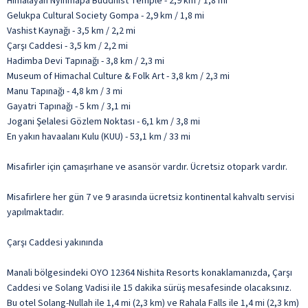
Himalayan Nyinmapa Buddhist Temple - 2,9 km / 1,8 mi
Gelukpa Cultural Society Gompa - 2,9 km / 1,8 mi
Vashist Kaynağı - 3,5 km / 2,2 mi
Çarşı Caddesi - 3,5 km / 2,2 mi
Hadimba Devi Tapınağı - 3,8 km / 2,3 mi
Museum of Himachal Culture & Folk Art - 3,8 km / 2,3 mi
Manu Tapınağı - 4,8 km / 3 mi
Gayatri Tapınağı - 5 km / 3,1 mi
Jogani Şelalesi Gözlem Noktası - 6,1 km / 3,8 mi
En yakın havaalanı Kulu (KUU) - 53,1 km / 33 mi
Misafirler için çamaşırhane ve asansör vardır. Ücretsiz otopark vardır.
Misafirlere her gün 7 ve 9 arasında ücretsiz kontinental kahvaltı servisi
yapılmaktadır.
Çarşı Caddesi yakınında
Manali bölgesindeki OYO 12364 Nishita Resorts konaklamanızda, Çarşı
Caddesi ve Solang Vadisi ile 15 dakika sürüş mesafesinde olacaksınız.
Bu otel Solang-Nullah ile 1,4 mi (2,3 km) ve Rahala Falls ile 1,4 mi (2,3 km)