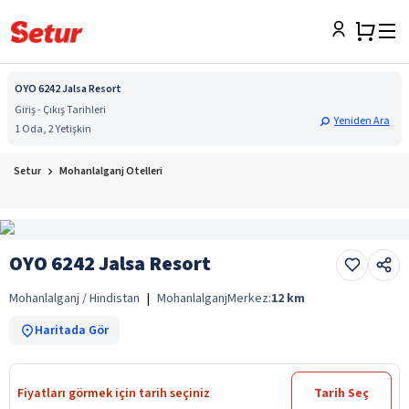
OYO 6242 Jalsa Resort
Giriş - Çıkış Tarihleri
Yeniden Ara
1 Oda, 2 Yetişkin
Setur
Mohanlalganj Otelleri
OYO 6242 Jalsa Resort
Mohanlalganj / Hindistan
|
Mohanlalganj
Merkez:
12
km
Haritada Gör
Fiyatları görmek için tarih seçiniz
Tarih Seç