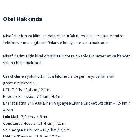
Otel Hakkında
Misafirler için 28 klimalı odalarda mutfak mevcuttur. Misafirlerimize
telefon ve masa gibi imkânlar ve kolaylıklar sunulmaktadır.
Misafirlerimiz için kiralık bisiklet, ücretsiz kablosuz İnternet ve banket
salonu bulunmaktadır.
Uzaklıklar en yakın 0.1 mil ve kilometre değerine yuvarlanarak
gösterilmektedir.
HCL IT City - 3,4 km / 2,1 mi
Phoenix Palassio - 7,1 km / 4,4 mi
Bharat Ratna Shri Atal Bihari Vajpayee Ekana Cricket Stadium - 7,5 km /
4,6 mi
Lulu Mall - 7,8 km / 4,9 mi
Constantia House - 11,4 km / 7,1 mi
St. George s Church - 11,9 km / 7,4 mi
Military Temple - 11,9 km / 7,4 mi