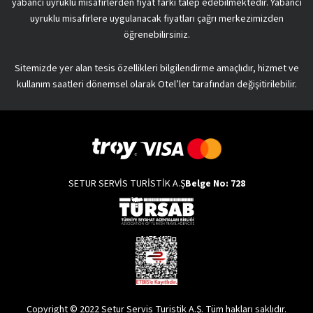
yabancı uyruklu misafirlerden fiyat farkı talep edebilmektedir. Yabancı
uyruklu misafirlere uygulanacak fiyatları çağrı merkezimizden
öğrenebilirsiniz.
Sitemizde yer alan tesis özellikleri bilgilendirme amaçlıdır, hizmet ve
kullanım saatleri dönemsel olarak Otel’ler tarafından değişitirilebilir.
SETUR SERVİS TURİSTİK A.Ş
Belge No: 728
Copyright © 2022 Setur Servis Turistik A.Ş. Tüm hakları saklıdır.