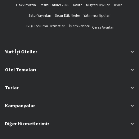
Hakkımızda
Resmi Tatiller 2026
Kalite
Müşteri İlişkileri
KVKK
Setur Yayınları
Setur Etik İlkeler
Yatırımcı İlişkileri
Bilgi Toplumu Hizmetleri
İşlem Rehberi
Çerez Ayarları
Yurt İçi Oteller
Otel Temaları
Turlar
Kampanyalar
Diğer Hizmetlerimiz