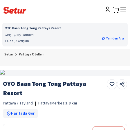
OYO Baan Tong Tong Pattaya Resort
Giriş - Çıkış Tarihleri
Yeniden Ara
1 Oda, 2 Yetişkin
Setur
Pattaya Otelleri
OYO Baan Tong Tong Pattaya
Resort
Pattaya / Tayland
|
Pattaya
Merkez:
3.8
km
Haritada Gör