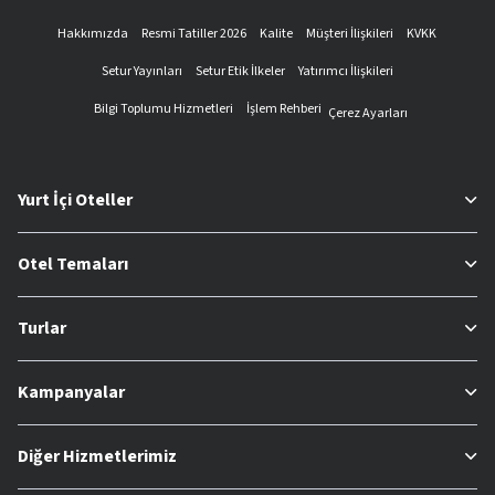
Hakkımızda
Resmi Tatiller 2026
Kalite
Müşteri İlişkileri
KVKK
Setur Yayınları
Setur Etik İlkeler
Yatırımcı İlişkileri
Bilgi Toplumu Hizmetleri
İşlem Rehberi
Çerez Ayarları
Yurt İçi Oteller
Otel Temaları
Turlar
Kampanyalar
Diğer Hizmetlerimiz