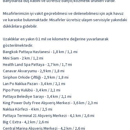
Banyolarda duş kabini ve ücretsiz banyo/kozmetik ürünleri vardır.
Misafirlerimizin iyi vakit geçirebilmesi ve dinlenebilmesi için açık havuz
ve karaoke bulunmaktadır. Misafirler ücretsiz ulaşım servisiyle yakındaki
dükkânlara gidebilir.
Uzaklıklar en yakın 0.1 mil ve kilometre değerine yuvarlanarak
gösterilmektedir.
Bangkok Pattaya Hastanesi - 1,8 km / 1,1 mi
Mini Siam - 2 km / 1,2 mi
Health Land Spa Pattaya - 2,7 km / 1,7 mi
Canavar Akvaryumu - 2,9 km / 1,8 mi
Siriphon Orkide Çiftliği - 2,9 km / 1,8 mi
Lan Po Naklua Pazarı - 3,4 km / 2,1 mi
Pipo Pony Kulübü - 3,4 km / 2,1 mi
Pattaya Belediye Sarayı - 3,4 km / 2,1 mi
King Power Duty Free Alışveriş Merkezi - 3,6 km / 2,3 mi
Naklua Körfezi - 4 km / 2,5 mi
Pattaya Terminal 21 Alışveriş Merkezi - 4,1 km / 2,6 mi
Big C Extra - 4,2 km / 2,6 mi
Central Marina Alışveriş Merkezi - 4,2 km / 2,6 mi