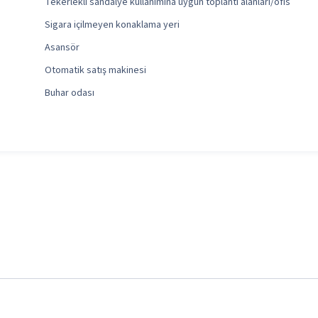
Tekerlekli sandalye kullanımına uygun toplantı alanları/ofis
Sigara içilmeyen konaklama yeri
Asansör
Otomatik satış makinesi
Buhar odası