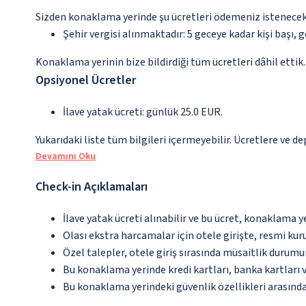
Sizden konaklama yerinde şu ücretleri ödemeniz istenecektir
Şehir vergisi alınmaktadır: 5 geceye kadar kişi başı, ge
Konaklama yerinin bize bildirdiği tüm ücretleri dâhil ettik.
Opsiyonel Ücretler
İlave yatak ücreti: günlük 25.0 EUR.
Yukarıdaki liste tüm bilgileri içermeyebilir. Ücretlere ve de
Devamını Oku
Check-in Açıklamaları
İlave yatak ücreti alınabilir ve bu ücret, konaklama y
Olası ekstra harcamalar için otele girişte, resmi kur
Özel talepler, otele giriş sırasında müsaitlik durumu
Bu konaklama yerinde kredi kartları, banka kartları 
Bu konaklama yerindeki güvenlik özellikleri arasında