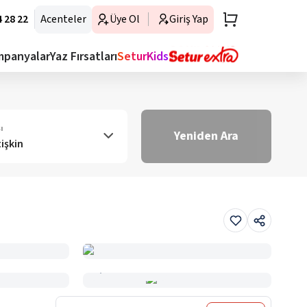
 28 22
Acenteler
Üye Ol
Giriş Yap
mpanyalar
Yaz Fırsatları
SeturKids
ı
Yeniden Ara
tişkin
Haritada Gör