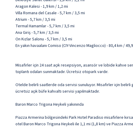
Belediye Sanat Galerisi - 1,8 km / 1,1 mi
Aragon Kalesi - 1,9 km / 1,2 mi
Villa Romana del Casale - 5,7 km / 3,5 mi
Atrium - 5,7 km / 3,5 mi
Termal Hamamlar - 5,7 km / 3,5 mi
Ana Giriş - 5,7 km / 3,5 mi
On Kızlar Salonu - 5,7 km / 3,5 mi
En yakın havaalanı Comiso (CIY-Vincenzo Magliocco) - 80,4 km / 49,9
Misafirler için 24 saat açık resepsiyon, asansör ve lobide kahve se
toplantı odaları sunmaktadır. Ücretsiz otopark vardır.
Otelde belirli saatlerde oda servisi sunuluyor. Misafirler için beli
ücretsiz açık büfe kahvaltı servisi yapılmaktadır.
Baron Marco Trigona Heykeli yakınında
Piazza Armerina bölgesindeki Park Hotel Paradiso misafirlere kırsa
otel Baron Marco Trigona Heykeli ile 1,1 mi (1,8 km) ve Piazza Arme