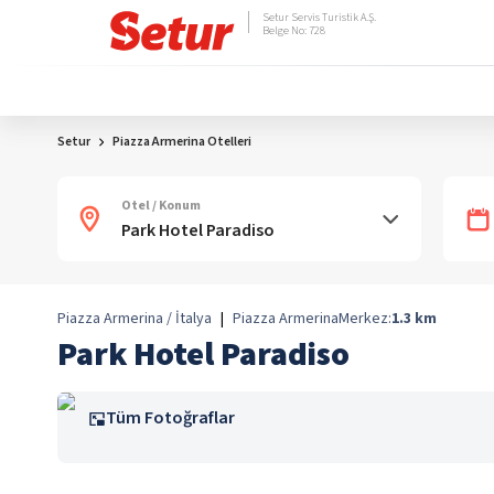
Setur Servis Turistik A.Ş.
Belge No: 728
Setur
Piazza Armerina Otelleri
Otel / Konum
Piazza Armerina / İtalya
|
Piazza Armerina
Merkez:
1.3
km
Park Hotel Paradiso
Tüm Fotoğraflar