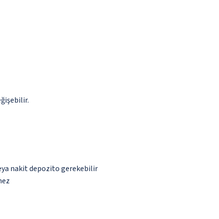
ğişebilir.
eya nakit depozito gerekebilir
mez