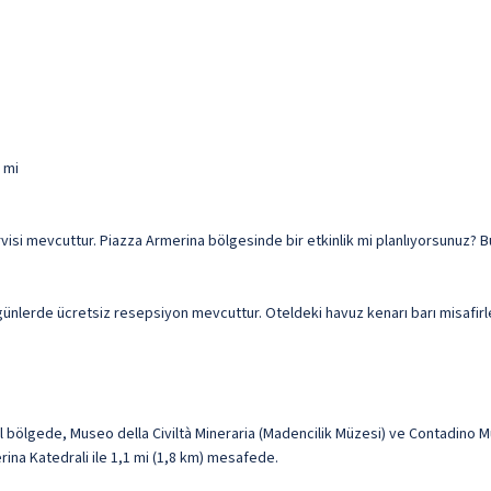
 mi
rvisi mevcuttur. Piazza Armerina bölgesinde bir etkinlik mi planlıyorsunuz?
rli günlerde ücretsiz resepsiyon mevcuttur. Oteldeki havuz kenarı barı misafir
l bölgede, Museo della Civiltà Mineraria (Madencilik Müzesi) ve Contadino 
rina Katedrali ile 1,1 mi (1,8 km) mesafede.