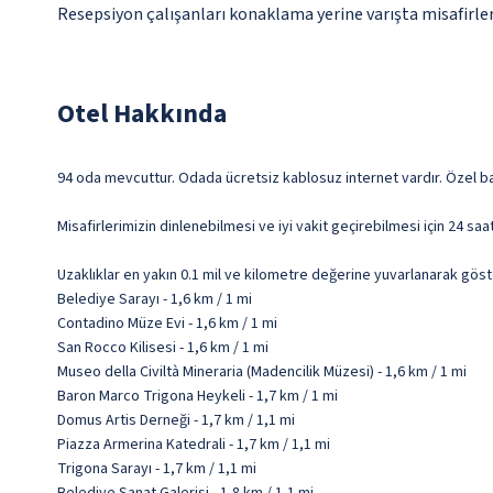
Resepsiyon çalışanları konaklama yerine varışta misafirleri
Otel Hakkında
94 oda mevcuttur. Odada ücretsiz kablosuz internet vardır. Özel ban
Misafirlerimizin dinlenebilmesi ve iyi vakit geçirebilmesi için 24 s
Uzaklıklar en yakın 0.1 mil ve kilometre değerine yuvarlanarak göst
Belediye Sarayı - 1,6 km / 1 mi
Contadino Müze Evi - 1,6 km / 1 mi
San Rocco Kilisesi - 1,6 km / 1 mi
Museo della Civiltà Mineraria (Madencilik Müzesi) - 1,6 km / 1 mi
Baron Marco Trigona Heykeli - 1,7 km / 1 mi
Domus Artis Derneği - 1,7 km / 1,1 mi
Piazza Armerina Katedrali - 1,7 km / 1,1 mi
Trigona Sarayı - 1,7 km / 1,1 mi