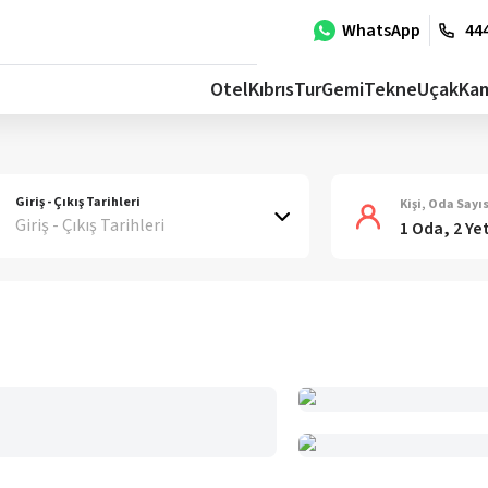
WhatsApp
444
Otel
Kıbrıs
Tur
Gemi
Tekne
Uçak
Ka
Giriş - Çıkış Tarihleri
Kişi, Oda Sayıs
Giriş - Çıkış Tarihleri
1 Oda, 2 Ye