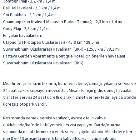
Jomtien Plajı - 2,2 km / 1,4 mi
Bali Hai İskelesi - 2,3 km / 1,4 mi
Soi Buakhao - 2,3 km / 1,4 mi
Chaimongkron Kraliyet Manastırı Budist Tapınağı - 2,3 km / 1,4 mi
Cosy Plajı - 2,3 km / 1,4 mi
En yakın havaalanları:
Utapao (UTP-Utapao Uluslararası) - 45,9 km / 28,5 mi
Suvarnabhumi Uluslararası Havalimanı (BKK) - 125,8 km / 78,1 mi
Pattaya Garden Apartments Boutique Hotel için önerilen havaalanı
Suvarnabhumi Uluslararası Havalimanı (BKK).
Misafirler için limuzin hizmeti, kuru temizleme/çamaşır yıkama servisi ve
24 saat açık resepsiyon mevcuttur. Misafirler için gidiş-dönüş havaalanı
transfer servisi 24 saat ücretli olarak hizmet vermektedir, ayrıca otelde
ücretsiz otopark vardır.
Restoranda yemek servisi yapılıyor, ayrıca otelin kahve
dükkânında/kafede hafif yemek servisi yapılıyor. Barda/oturma
salonunda misafirlerimize içecek servisi yapılmaktadır. Misafirlere her
gün 8 ve 13 arasında ücretli tam kahvaltı servisi yapılmaktadır.