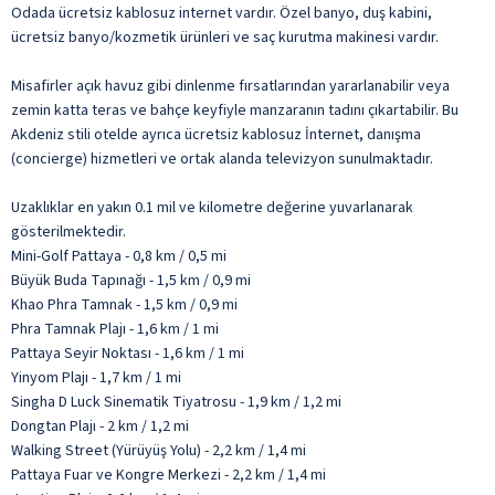
Odada ücretsiz kablosuz internet vardır. Özel banyo, duş kabini,
ücretsiz banyo/kozmetik ürünleri ve saç kurutma makinesi vardır.
Misafirler açık havuz gibi dinlenme fırsatlarından yararlanabilir veya
zemin katta teras ve bahçe keyfiyle manzaranın tadını çıkartabilir. Bu
Akdeniz stili otelde ayrıca ücretsiz kablosuz İnternet, danışma
(concierge) hizmetleri ve ortak alanda televizyon sunulmaktadır.
Uzaklıklar en yakın 0.1 mil ve kilometre değerine yuvarlanarak
gösterilmektedir.
Mini-Golf Pattaya - 0,8 km / 0,5 mi
Büyük Buda Tapınağı - 1,5 km / 0,9 mi
Khao Phra Tamnak - 1,5 km / 0,9 mi
Phra Tamnak Plajı - 1,6 km / 1 mi
Pattaya Seyir Noktası - 1,6 km / 1 mi
Yinyom Plajı - 1,7 km / 1 mi
Singha D Luck Sinematik Tiyatrosu - 1,9 km / 1,2 mi
Dongtan Plajı - 2 km / 1,2 mi
Walking Street (Yürüyüş Yolu) - 2,2 km / 1,4 mi
Pattaya Fuar ve Kongre Merkezi - 2,2 km / 1,4 mi