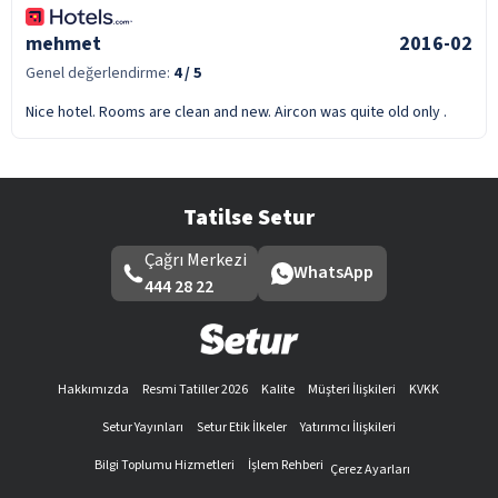
mehmet
2016-02
Genel değerlendirme:
4
/ 5
Nice hotel. Rooms are clean and new. Aircon was quite old only .
Tatilse Setur
Çağrı Merkezi
WhatsApp
444 28 22
Hakkımızda
Resmi Tatiller 2026
Kalite
Müşteri İlişkileri
KVKK
Setur Yayınları
Setur Etik İlkeler
Yatırımcı İlişkileri
Bilgi Toplumu Hizmetleri
İşlem Rehberi
Çerez Ayarları