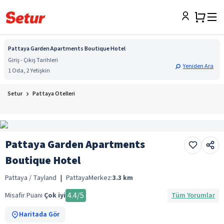
Pattaya Garden Apartments Boutique Hotel
Giriş - Çıkış Tarihleri
Yeniden Ara
1 Oda, 2 Yetişkin
Setur
Pattaya Otelleri
Pattaya Garden Apartments
Boutique Hotel
Pattaya / Tayland
|
Pattaya
Merkez:
3.3
km
4.4
/5
Misafir Puanı
Çok iyi
Tüm Yorumlar
Haritada Gör