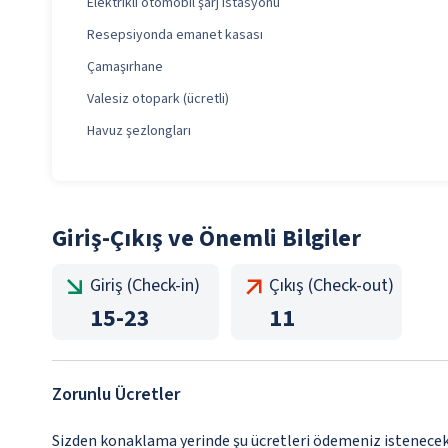
Elektrikli otomobil şarj istasyonu
Resepsiyonda emanet kasası
Çamaşırhane
Valesiz otopark (ücretli)
Havuz şezlongları
Giriş-Çıkış ve Önemli Bilgiler
Giriş (Check-in)
Çıkış (Check-out)
15
-
23
11
Zorunlu Ücretler
Sizden konaklama yerinde şu ücretleri ödemeniz istenecektir