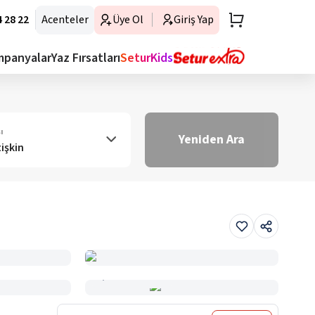
 28 22
Acenteler
Üye Ol
Giriş Yap
mpanyalar
Yaz Fırsatları
SeturKids
ı
Yeniden Ara
tişkin
Haritada Gör