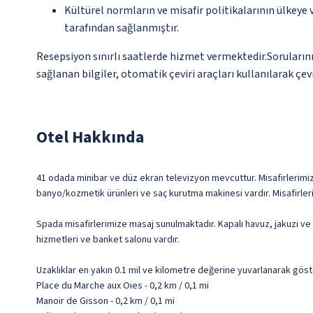
Kültürel normların ve misafir politikalarının ülkeye
tarafından sağlanmıştır.
Resepsiyon sınırlı saatlerde hizmet vermektedir.Sorularını
sağlanan bilgiler, otomatik çeviri araçları kullanılarak çev
Otel Hakkında
41 odada minibar ve düz ekran televizyon mevcuttur. Misafirlerimize 
banyo/kozmetik ürünleri ve saç kurutma makinesi vardır. Misafirler
Spada misafirlerimize masaj sunulmaktadır. Kapalı havuz, jakuzi ve 
hizmetleri ve banket salonu vardır.
Uzaklıklar en yakın 0.1 mil ve kilometre değerine yuvarlanarak göst
Place du Marche aux Oies - 0,2 km / 0,1 mi
Manoir de Gisson - 0,2 km / 0,1 mi