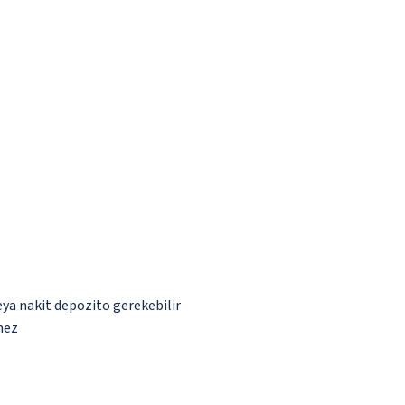
eya nakit depozito gerekebilir
mez