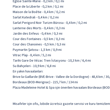
Eglise Sainte-Marie - 0,2 km / 0,1 mi
Place de la Liberte - 0,2 km / 0,1 mi
Maison de la Boétie - 0,4 km / 0,2 mi
Sarlat Katedrali - 0,4 km / 0,2 mi
Sarlat Perigord Noir Turizm Bürosu - 0,4 km / 0,2 mi
Lanterne des Morts - 0,4 km / 0,3 mi
Jardin des Enfeus - 0,4 km / 0,3 mi
Cour des Fontaines - 0,5 km / 0,3 mi
Cour des Chanoines - 0,5 km / 0,3 mi
Puymartin Şatosu - 1,5 km / 0,9 mi
Vitrac Plajı - 8,4 km / 5,2 mi
Tarihi Gare De Vézac Tren İstasyonu - 10,3 km / 6,4 mi
Su Bahçeleri - 10,9 km / 6,8 mi
En yakın havaalanları:
Brive-la-Gaillarde (BVE-Brive - Vallee de la Dordogne) - 48,6 km / 30
Bordeaux (BOD-Merignac) - 215,7 km / 134 mi
Plaza Madeleine Hotel & Spa için önerilen havaalanı Bordeaux (BOD
Misafirler için ofis, lobide ücretsiz gazete servisi ve kuru temizle