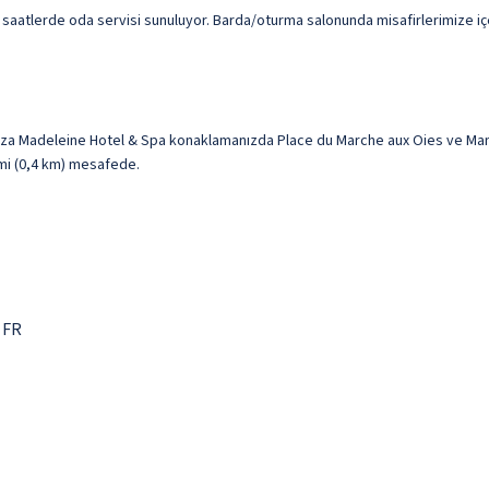
rli saatlerde oda servisi sunuluyor. Barda/oturma salonunda misafirlerimize iç
Plaza Madeleine Hotel & Spa konaklamanızda Place du Marche aux Oies ve Man
2 mi (0,4 km) mesafede.
 FR