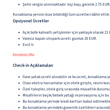
Şehir vergisi alınmaktadır: kişi başı, gecelik 2.75 EUR.
Konaklama yerinin bize bildirdiği tüm ücretleri dâhil ettik.
Opsiyonel Ücretler
Açık büfe kahvaltı yetişkinler için yaklaşık olarak 21
Valesiz kapalı otopark ücreti: günlük 20 EUR.
Evcil h
Devamını Oku
Check-in Açıklamaları
İlave yatak ücreti alınabilir ve bu ücret, konaklama y
Olası ekstra harcamalar için otele girişte, resmi kur
Özel talepler, otele giriş sırasında müsaitlik durumu
Misafirlerin beşik/bebek yatağı rezervasyonu için b
Bu konaklama yerinde kredi kartları kabul edilmekte
Bu konaklama yerindeki güvenlik özellikleri arasınd