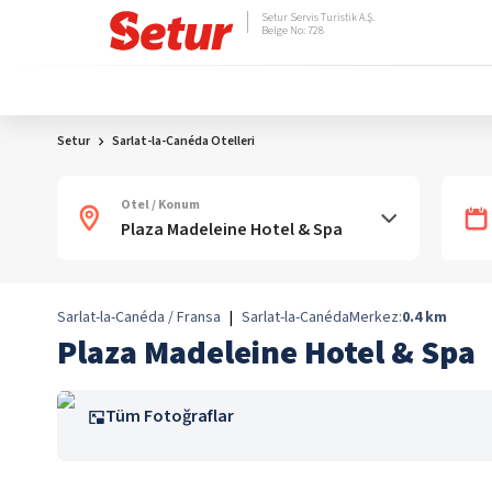
Setur Servis Turistik A.Ş.
Belge No: 728
Setur
Sarlat-la-Canéda Otelleri
Otel / Konum
Sarlat-la-Canéda / Fransa
|
Sarlat-la-Canéda
Merkez:
0.4
km
Plaza Madeleine Hotel & Spa
Tüm Fotoğraflar