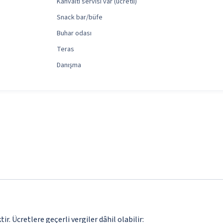
Kahvaltı servisi var (ücretli)
Snack bar/büfe
Buhar odası
Teras
Danışma
. Ücretlere geçerli vergiler dâhil olabilir: