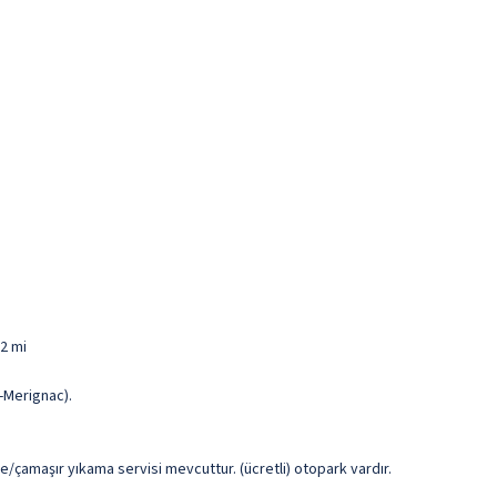
,2 mi
-Merignac).
me/çamaşır yıkama servisi mevcuttur. (ücretli) otopark vardır.