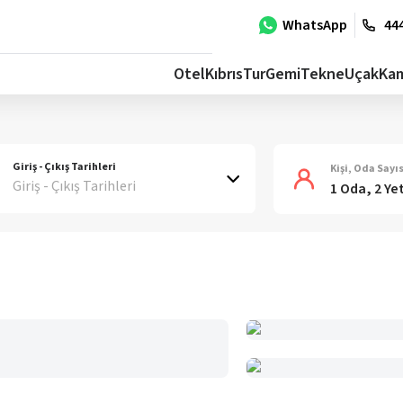
WhatsApp
444
Otel
Kıbrıs
Tur
Gemi
Tekne
Uçak
Ka
Giriş - Çıkış Tarihleri
Kişi, Oda Sayıs
Giriş - Çıkış Tarihleri
1 Oda, 2 Ye