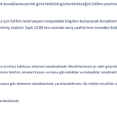
 ve konaklama yerine göre farklılık gösterebileceğini lütfen unutm
z için lütfen rezervasyon onayındaki bilgileri kullanarak konaklam
rilmiş olabilir. Saat 23.00 ten sonraki varış saatlerinin önceden bi
ücretsiz kablosuz internet sunulmaktadır. Misafirlerimizin iyi vakit geçirebi
imize telefon, emanet kasası ve masa gibi imkânlar ve kolaylıklar sunulmakt
sauna gibi dinlenme olanaklarından yararlanabilirsiniz. Bu otelde misafirler 
erilmektedir.