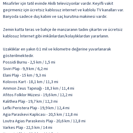
Misafirler için tatil evinde Akıllı televizyonlar vardır. Keyifli vakit
geçirmeniz için ücretsiz kablosuz internet ve kablolu TV kanalları var.
Banyoda sadece duş kabini ve saç kurutma makinesi vardır.
Zemin katta teras ve bahçe ile manzaranın tadını çıkartın ve ücretsiz
kablosuz İnternet gibi imkânlardan/kolaylıklardan yararlanın.
Uzaklıklar en yakın 0.1 mil ve kilometre değerine yuvarlanarak
gösterilmektedir.
Possidi Burnu - 2,5 km / 1,5 mi
Siviri Plajı - 9,9 km / 6,2 mi
Elani Plajı - 15 km / 9,3 mi
Kolovos Kart - 18,1 km / 11,3 mi
Ammon Zeus Tapınağı - 18,3 km / 11,4 mi
Afitos Folklor Müzesi - 19,6 km / 12,2 mi
Kalithea Plajı - 19,7 km / 12,3 mi
Lefki Peristera Plajı - 19,9 km / 12,4 mi
Agia Paraskevi Kaplıcası - 20,5 km / 12,8 mi
Loutra Agias Paraskevis Plajı - 20,6 km / 12,8 mi
Varkes Plajı - 22,5 km / 14 mi