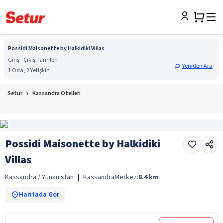
Possidi Maisonette by Halkidiki Villas
Giriş - Çıkış Tarihleri
Yeniden Ara
1 Oda, 2 Yetişkin
Setur
Kassandra Otelleri
Possidi Maisonette by Halkidiki
Villas
Kassandra / Yunanistan
|
Kassandra
Merkez:
8.4
km
Haritada Gör