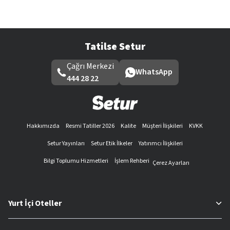
Tatilse Setur
Çağrı Merkezi
WhatsApp
444 28 22
Hakkımızda
Resmi Tatiller 2026
Kalite
Müşteri İlişkileri
KVKK
Setur Yayınları
Setur Etik İlkeler
Yatırımcı İlişkileri
Bilgi Toplumu Hizmetleri
İşlem Rehberi
Çerez Ayarları
Yurt İçi Oteller