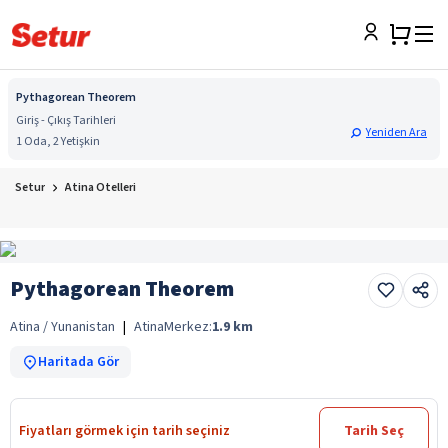
Pythagorean Theorem
Giriş - Çıkış Tarihleri
Yeniden Ara
1 Oda, 2 Yetişkin
Setur
Atina Otelleri
Pythagorean Theorem
Atina / Yunanistan
|
Atina
Merkez:
1.9
km
Haritada Gör
Fiyatları görmek için tarih seçiniz
Tarih Seç