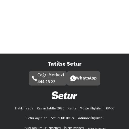
Tatilse Setur
Çağrı Merkezi
WhatsApp
444 28 22
Hakkımızda
Resmi Tatiller 2026
Kalite
Müşteri İlişkileri
KVKK
Setur Yayınları
Setur Etik İlkeler
Yatırımcı İlişkileri
Bilgi Toplumu Hizmetleri
İşlem Rehberi