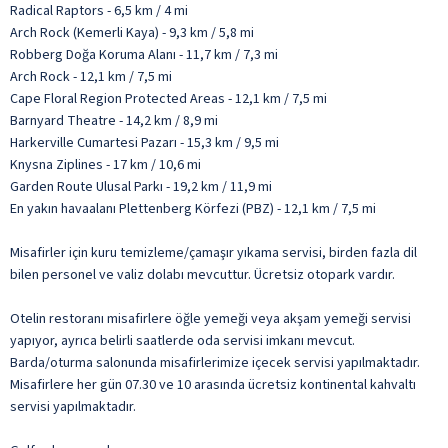
Radical Raptors - 6,5 km / 4 mi
Arch Rock (Kemerli Kaya) - 9,3 km / 5,8 mi
Robberg Doğa Koruma Alanı - 11,7 km / 7,3 mi
Arch Rock - 12,1 km / 7,5 mi
Cape Floral Region Protected Areas - 12,1 km / 7,5 mi
Barnyard Theatre - 14,2 km / 8,9 mi
Harkerville Cumartesi Pazarı - 15,3 km / 9,5 mi
Knysna Ziplines - 17 km / 10,6 mi
Garden Route Ulusal Parkı - 19,2 km / 11,9 mi
En yakın havaalanı Plettenberg Körfezi (PBZ) - 12,1 km / 7,5 mi
Misafirler için kuru temizleme/çamaşır yıkama servisi, birden fazla dil
bilen personel ve valiz dolabı mevcuttur. Ücretsiz otopark vardır.
Otelin restoranı misafirlere öğle yemeği veya akşam yemeği servisi
yapıyor, ayrıca belirli saatlerde oda servisi imkanı mevcut.
Barda/oturma salonunda misafirlerimize içecek servisi yapılmaktadır.
Misafirlere her gün 07.30 ve 10 arasında ücretsiz kontinental kahvaltı
servisi yapılmaktadır.