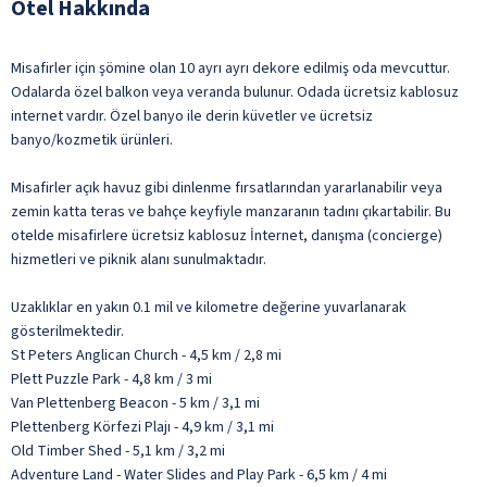
Otel Hakkında
Misafirler için şömine olan 10 ayrı ayrı dekore edilmiş oda mevcuttur.
Odalarda özel balkon veya veranda bulunur. Odada ücretsiz kablosuz
internet vardır. Özel banyo ile derin küvetler ve ücretsiz
banyo/kozmetik ürünleri.
Misafirler açık havuz gibi dinlenme fırsatlarından yararlanabilir veya
zemin katta teras ve bahçe keyfiyle manzaranın tadını çıkartabilir. Bu
otelde misafirlere ücretsiz kablosuz İnternet, danışma (concierge)
hizmetleri ve piknik alanı sunulmaktadır.
Uzaklıklar en yakın 0.1 mil ve kilometre değerine yuvarlanarak
gösterilmektedir.
St Peters Anglican Church - 4,5 km / 2,8 mi
Plett Puzzle Park - 4,8 km / 3 mi
Van Plettenberg Beacon - 5 km / 3,1 mi
Plettenberg Körfezi Plajı - 4,9 km / 3,1 mi
Old Timber Shed - 5,1 km / 3,2 mi
Adventure Land - Water Slides and Play Park - 6,5 km / 4 mi