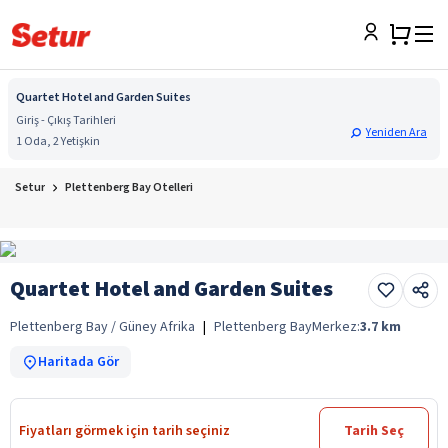
Quartet Hotel and Garden Suites
Giriş - Çıkış Tarihleri
Yeniden Ara
1 Oda, 2 Yetişkin
Setur
Plettenberg Bay Otelleri
Quartet Hotel and Garden Suites
Plettenberg Bay / Güney Afrika
|
Plettenberg Bay
Merkez:
3.7
km
Haritada Gör
Fiyatları görmek için tarih seçiniz
Tarih Seç