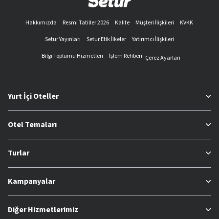
Hakkımızda
Resmi Tatiller 2026
Kalite
Müşteri İlişkileri
KVKK
Setur Yayınları
Setur Etik İlkeler
Yatırımcı İlişkileri
Bilgi Toplumu Hizmetleri
İşlem Rehberi
Çerez Ayarları
Yurt İçi Oteller
Otel Temaları
Turlar
Kampanyalar
Diğer Hizmetlerimiz