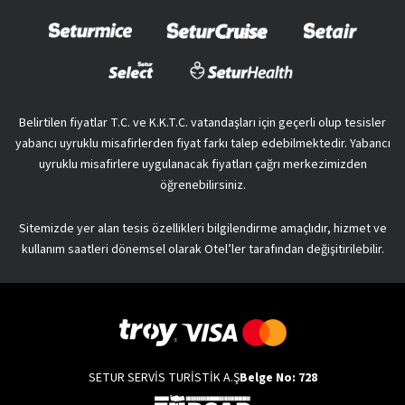
Belirtilen fiyatlar T.C. ve K.K.T.C. vatandaşları için geçerli olup tesisler
yabancı uyruklu misafirlerden fiyat farkı talep edebilmektedir. Yabancı
uyruklu misafirlere uygulanacak fiyatları çağrı merkezimizden
öğrenebilirsiniz.
Sitemizde yer alan tesis özellikleri bilgilendirme amaçlıdır, hizmet ve
kullanım saatleri dönemsel olarak Otel’ler tarafından değişitirilebilir.
SETUR SERVİS TURİSTİK A.Ş
Belge No: 728