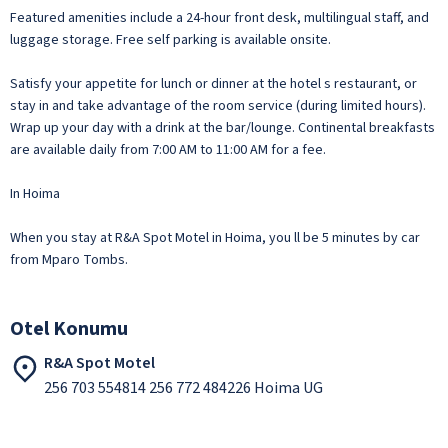
Featured amenities include a 24-hour front desk, multilingual staff, and
luggage storage. Free self parking is available onsite.
Satisfy your appetite for lunch or dinner at the hotel s restaurant, or
stay in and take advantage of the room service (during limited hours).
Wrap up your day with a drink at the bar/lounge. Continental breakfasts
are available daily from 7:00 AM to 11:00 AM for a fee.
In Hoima
When you stay at R&A Spot Motel in Hoima, you ll be 5 minutes by car
from Mparo Tombs.
Otel Konumu
R&A Spot Motel
256 703 554814 256 772 484226 Hoima UG