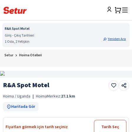
R&A Spot Motel
Giriş - Çıkış Tarihleri
Yeniden Ara
1 Oda, 2 Yetişkin
Setur
Hoima Otelleri
R&A Spot Motel
Hoima / Uganda
|
Hoima
Merkez:
27.1
km
Haritada Gör
Fiyatları görmek için tarih seçiniz
Tarih Seç