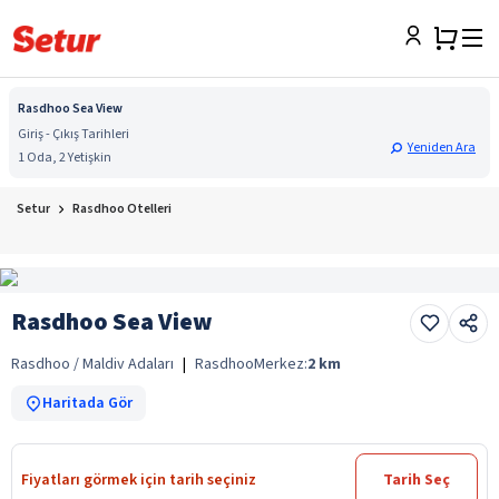
Rasdhoo Sea View
Giriş - Çıkış Tarihleri
Yeniden Ara
1 Oda, 2 Yetişkin
Setur
Rasdhoo Otelleri
Rasdhoo Sea View
Rasdhoo / Maldiv Adaları
|
Rasdhoo
Merkez:
2
km
Haritada Gör
Fiyatları görmek için tarih seçiniz
Tarih Seç