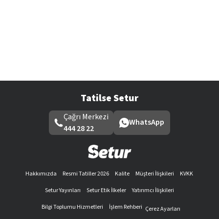
Tatilse Setur
Çağrı Merkezi
WhatsApp
444 28 22
Hakkımızda
Resmi Tatiller 2026
Kalite
Müşteri İlişkileri
KVKK
Setur Yayınları
Setur Etik İlkeler
Yatırımcı İlişkileri
Bilgi Toplumu Hizmetleri
İşlem Rehberi
Çerez Ayarları