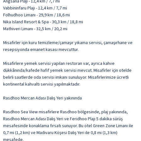
Angsana Plajı - 12,4 km / 7,7 mi
Vabbininfaru Plajı - 12,4 km / 7,7 mi
Folhudhoo Limanı - 29,9 km / 18,6 mi
Nika Island Resort & Spa - 30,3 km / 18,8 mi
Mathiveri Limanı - 32,5 km / 20,2 mi
Misafirler için kuru temizleme/çamaşır yıkama servisi, çamaşırhane ve
resepsiyonda emanet kasası mevcuttur.
Misafirlere yemek servisi yapılan restoran var, ayrıca kahve
dükkânında/kafede hafif yemek servisi mevcut. Misafirler için otelde
belirli saatlerde oda servisi imkanı sunuluyor. Misafirlerimize ücretli
kontinental kahvaltı servisi yapılmaktadır.
Rasdhoo Mercan Adası Dalış Yeri yakınında
Rasdhoo Sea View misafirlere Rasdhoo bölgesinde, plaj yakınında,
Rasdhoo Mercan Adası Dalış Yeri ve Feridhoo Plajı 5 dakika sürüş
mesafesinde konaklama fırsatı sunuyor. Bu otel Green Zone Limanı ile
0,7 mi (1,2 km) ve Madivaru Köşesi Dalış Yeri ile 0,8 mi (1,3 km)
mesafede.