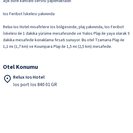
açık büfe kahvaltı servisi yapılmaktadır.
Ios Feribot İskelesi yakınında
Relux Ios Hotel misafirlere Ios bölgesinde, plaj yakınında, Ios Feribot
İskelesi ile 1 dakika yürüme mesafesinde ve Yialos Plajı ile yaya olarak 5
dakika mesafede konaklama fırsatı sunuyor. Bu otel Tzamaria Plajı ile
1,1 mi (1,7 km) ve Koumpara Plajı ile 1,5 mi (2,5 km) mesafede.
Otel Konumu
Relux Ios Hotel
Ios port Ios 840 01 GR