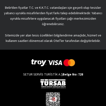
Belirtilen fiyatlar T.C. ve K.K.T.C. vatandaşları için geçerli olup tesisler
yabancı uyruklu misafirlerden fiyat farkı talep edebilmektedir. Yabancı
uyruklu misafirlere uygulanacak fiyatları çağrı merkezimizden
öğrenebilirsiniz.
Sitemizde yer alan tesis özellikleri bilgilendirme amaçlıdır, hizmet ve
kullanım saatleri dönemsel olarak Otel’ler tarafından değişitirilebilir.
SETUR SERVİS TURİSTİK A.Ş
Belge No: 728