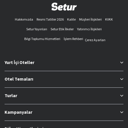
Hakkımızda
Resmi Tatiller 2026
Kalite
Müşteri İlişkileri
KVKK
Setur Yayınları
Setur Etik İlkeler
Yatırımcı İlişkileri
Bilgi Toplumu Hizmetleri
İşlem Rehberi
Çerez Ayarları
Yurt İçi Oteller
Otel Temaları
Turlar
Kampanyalar