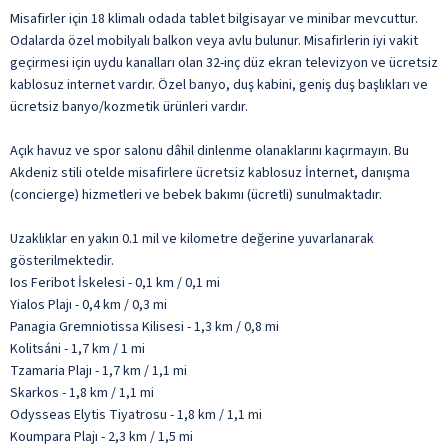
Misafirler için 18 klimalı odada tablet bilgisayar ve minibar mevcuttur.
Odalarda özel mobilyalı balkon veya avlu bulunur. Misafirlerin iyi vakit
geçirmesi için uydu kanalları olan 32-inç düz ekran televizyon ve ücretsiz
kablosuz internet vardır. Özel banyo, duş kabini, geniş duş başlıkları ve
ücretsiz banyo/kozmetik ürünleri vardır.
Açık havuz ve spor salonu dâhil dinlenme olanaklarını kaçırmayın. Bu
Akdeniz stili otelde misafirlere ücretsiz kablosuz İnternet, danışma
(concierge) hizmetleri ve bebek bakımı (ücretli) sunulmaktadır.
Uzaklıklar en yakın 0.1 mil ve kilometre değerine yuvarlanarak
gösterilmektedir.
Ios Feribot İskelesi - 0,1 km / 0,1 mi
Yialos Plajı - 0,4 km / 0,3 mi
Panagia Gremniotissa Kilisesi - 1,3 km / 0,8 mi
Kolitsáni - 1,7 km / 1 mi
Tzamaria Plajı - 1,7 km / 1,1 mi
Skarkos - 1,8 km / 1,1 mi
Odysseas Elytis Tiyatrosu - 1,8 km / 1,1 mi
Koumpara Plajı - 2,3 km / 1,5 mi