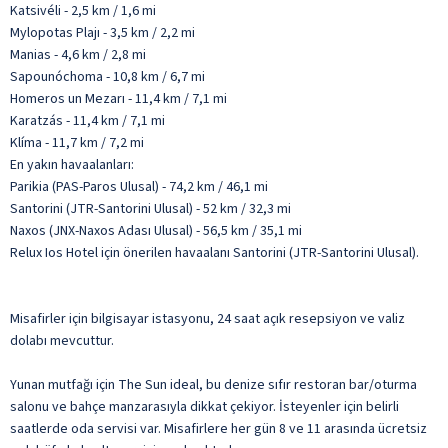
Katsivéli - 2,5 km / 1,6 mi
Mylopotas Plajı - 3,5 km / 2,2 mi
Manias - 4,6 km / 2,8 mi
Sapounóchoma - 10,8 km / 6,7 mi
Homeros un Mezarı - 11,4 km / 7,1 mi
Karatzás - 11,4 km / 7,1 mi
Klíma - 11,7 km / 7,2 mi
En yakın havaalanları:
Parikia (PAS-Paros Ulusal) - 74,2 km / 46,1 mi
Santorini (JTR-Santorini Ulusal) - 52 km / 32,3 mi
Naxos (JNX-Naxos Adası Ulusal) - 56,5 km / 35,1 mi
Relux Ios Hotel için önerilen havaalanı Santorini (JTR-Santorini Ulusal).
Misafirler için bilgisayar istasyonu, 24 saat açık resepsiyon ve valiz
dolabı mevcuttur.
Yunan mutfağı için The Sun ideal, bu denize sıfır restoran bar/oturma
salonu ve bahçe manzarasıyla dikkat çekiyor. İsteyenler için belirli
saatlerde oda servisi var. Misafirlere her gün 8 ve 11 arasında ücretsiz