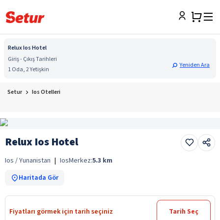
Relux Ios Hotel
Giriş - Çıkış Tarihleri
Yeniden Ara
1 Oda, 2 Yetişkin
Setur
Ios Otelleri
Relux Ios Hotel
Ios / Yunanistan
|
Ios
Merkez:
5.3
km
Haritada Gör
Fiyatları görmek için tarih seçiniz
Tarih Seç