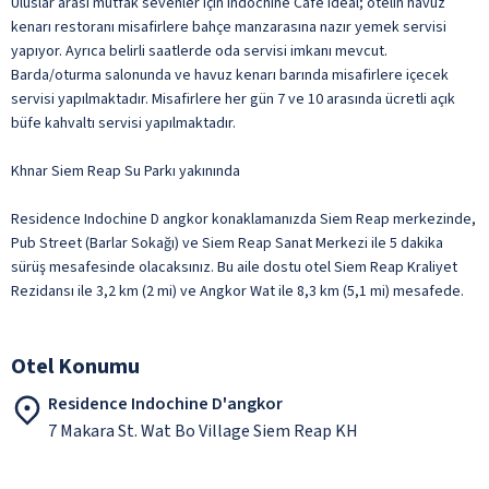
Uluslar arası mutfak sevenler için Indochine Cafe ideal; otelin havuz
kenarı restoranı misafirlere bahçe manzarasına nazır yemek servisi
yapıyor. Ayrıca belirli saatlerde oda servisi imkanı mevcut.
Barda/oturma salonunda ve havuz kenarı barında misafirlere içecek
servisi yapılmaktadır. Misafirlere her gün 7 ve 10 arasında ücretli açık
büfe kahvaltı servisi yapılmaktadır.
Khnar Siem Reap Su Parkı yakınında
Residence Indochine D angkor konaklamanızda Siem Reap merkezinde,
Pub Street (Barlar Sokağı) ve Siem Reap Sanat Merkezi ile 5 dakika
sürüş mesafesinde olacaksınız. Bu aile dostu otel Siem Reap Kraliyet
Rezidansı ile 3,2 km (2 mi) ve Angkor Wat ile 8,3 km (5,1 mi) mesafede.
Otel Konumu
Residence Indochine D'angkor
7 Makara St. Wat Bo Village Siem Reap KH