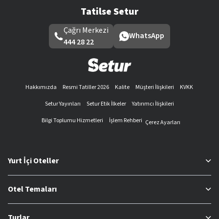
Tatilse Setur
Çağrı Merkezi
WhatsApp
444 28 22
Hakkımızda
Resmi Tatiller 2026
Kalite
Müşteri İlişkileri
KVKK
Setur Yayınları
Setur Etik İlkeler
Yatırımcı İlişkileri
Bilgi Toplumu Hizmetleri
İşlem Rehberi
Çerez Ayarları
Yurt İçi Oteller
Otel Temaları
Turlar