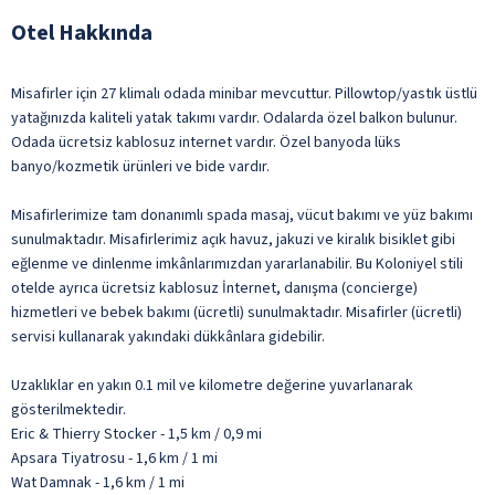
Otel Hakkında
Misafirler için 27 klimalı odada minibar mevcuttur. Pillowtop/yastık üstlü
yatağınızda kaliteli yatak takımı vardır. Odalarda özel balkon bulunur.
Odada ücretsiz kablosuz internet vardır. Özel banyoda lüks
banyo/kozmetik ürünleri ve bide vardır.
Misafirlerimize tam donanımlı spada masaj, vücut bakımı ve yüz bakımı
sunulmaktadır. Misafirlerimiz açık havuz, jakuzi ve kiralık bisiklet gibi
eğlenme ve dinlenme imkânlarımızdan yararlanabilir. Bu Koloniyel stili
otelde ayrıca ücretsiz kablosuz İnternet, danışma (concierge)
hizmetleri ve bebek bakımı (ücretli) sunulmaktadır. Misafirler (ücretli)
servisi kullanarak yakındaki dükkânlara gidebilir.
Uzaklıklar en yakın 0.1 mil ve kilometre değerine yuvarlanarak
gösterilmektedir.
Eric & Thierry Stocker - 1,5 km / 0,9 mi
Apsara Tiyatrosu - 1,6 km / 1 mi
Wat Damnak - 1,6 km / 1 mi