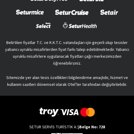
Belirtilen fiyatlar T.C. ve K.K.T.C. vatandaşları için geçerli olup tesisler
yabancı uyruklu misafirlerden fiyat farkı talep edebilmektedir. Yabancı
uyruklu misafirlere uygulanacak fiyatları çağrı merkezimizden
öğrenebilirsiniz.
Sitemizde yer alan tesis özellikleri bilgilendirme amaçlıdır, hizmet ve
kullanım saatleri dönemsel olarak Otel’ler tarafından değişitirilebilir.
SETUR SERVİS TURİSTİK A.Ş
Belge No: 728