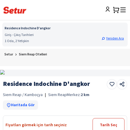
Residence Indochine D'angkor
Giriş - Çıkış Tarihleri
Yeniden Ara
1 Oda, 2 Yetişkin
Setur
Siem Reap Otelleri
Residence Indochine D'angkor
Siem Reap / Kamboçya
|
Siem Reap
Merkez:
2
km
Haritada Gör
Fiyatları görmek için tarih seçiniz
Tarih Seç