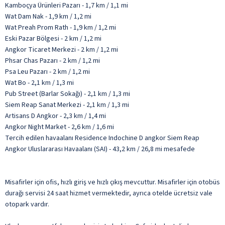
Kamboçya Ürünleri Pazarı - 1,7 km / 1,1 mi
Wat Dam Nak - 1,9 km / 1,2 mi
Wat Preah Prom Rath - 1,9 km / 1,2 mi
Eski Pazar Bölgesi - 2 km / 1,2 mi
Angkor Ticaret Merkezi - 2 km / 1,2 mi
Phsar Chas Pazarı - 2 km / 1,2 mi
Psa Leu Pazarı - 2 km / 1,2 mi
Wat Bo - 2,1 km / 1,3 mi
Pub Street (Barlar Sokağı) - 2,1 km / 1,3 mi
Siem Reap Sanat Merkezi - 2,1 km / 1,3 mi
Artisans D Angkor - 2,3 km / 1,4 mi
Angkor Night Market - 2,6 km / 1,6 mi
Tercih edilen havaalanı Residence Indochine D angkor Siem Reap
Angkor Uluslararası Havaalanı (SAI) - 43,2 km / 26,8 mi mesafede
Misafirler için ofis, hızlı giriş ve hızlı çıkış mevcuttur. Misafirler için otobüs
durağı servisi 24 saat hizmet vermektedir, ayrıca otelde ücretsiz vale
otopark vardır.