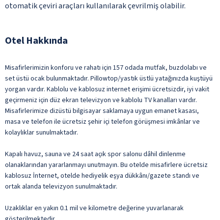
otomatik çeviri araçları kullanılarak çevrilmiş olabilir.
Otel Hakkında
Misafirlerimizin konforu ve rahatı için 157 odada mutfak, buzdolabı ve
set üstü ocak bulunmaktadır. Pillowtop/yastık üstlü yatağınızda kuştüyü
yorgan vardır. Kablolu ve kablosuz internet erişimi ücretsizdir, iyi vakit
geçirmeniz için düz ekran televizyon ve kablolu TV kanalları vardır.
Misafirlerimize dizüstü bilgisayar saklamaya uygun emanet kasası,
masa ve telefon ile ücretsiz şehir içi telefon görüşmesi imkânlar ve
kolaylıklar sunulmaktadır.
Kapalı havuz, sauna ve 24 saat açık spor salonu dâhil dinlenme
olanaklarından yararlanmayı unutmayın. Bu otelde misafirlere ücretsiz
kablosuz İnternet, otelde hediyelik eşya dükkânı/gazete standı ve
ortak alanda televizyon sunulmaktadır.
Uzaklıklar en yakın 0.1 mil ve kilometre değerine yuvarlanarak
gösterilmektedir.