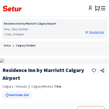
Residence Inn by Marriott Calgary Airport
Giriş - Çıkış Tarihleri
Yeniden Ara
1 Oda, 2 Yetişkin
Setur
Calgary Otelleri
Residence Inn by Marriott Calgary
Airport
Calgary / Kanada
|
Calgary
Merkez:
7
km
Haritada Gör