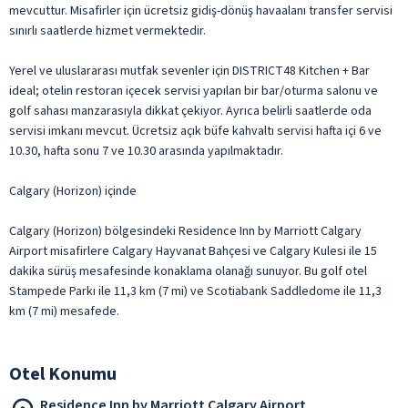
mevcuttur. Misafirler için ücretsiz gidiş-dönüş havaalanı transfer servisi
sınırlı saatlerde hizmet vermektedir.
Yerel ve uluslararası mutfak sevenler için DISTRICT48 Kitchen + Bar
ideal; otelin restoran içecek servisi yapılan bir bar/oturma salonu ve
golf sahası manzarasıyla dikkat çekiyor. Ayrıca belirli saatlerde oda
servisi imkanı mevcut. Ücretsiz açık büfe kahvaltı servisi hafta içi 6 ve
10.30, hafta sonu 7 ve 10.30 arasında yapılmaktadır.
Calgary (Horizon) içinde
Calgary (Horizon) bölgesindeki Residence Inn by Marriott Calgary
Airport misafirlere Calgary Hayvanat Bahçesi ve Calgary Kulesi ile 15
dakika sürüş mesafesinde konaklama olanağı sunuyor. Bu golf otel
Stampede Parkı ile 11,3 km (7 mi) ve Scotiabank Saddledome ile 11,3
km (7 mi) mesafede.
Otel Konumu
Residence Inn by Marriott Calgary Airport