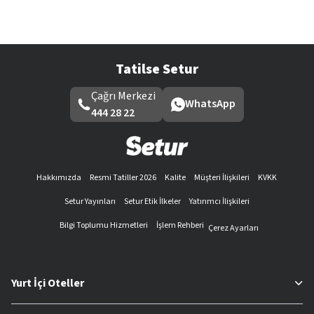
Tatilse Setur
Çağrı Merkezi
WhatsApp
444 28 22
Hakkımızda
Resmi Tatiller 2026
Kalite
Müşteri İlişkileri
KVKK
Setur Yayınları
Setur Etik İlkeler
Yatırımcı İlişkileri
Bilgi Toplumu Hizmetleri
İşlem Rehberi
Çerez Ayarları
Yurt İçi Oteller