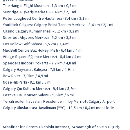
The Hangar Flight Museum - 1,3 km / 0,8 mi
Sunridge Alışveriş Merkezi - 3,4 km / 2,1 mi
Peter Lougheed Centre Hastanesi - 3,4 km / 2,1 mi
Youthlink Calgary: Calgary Polisi Tanıtım Merkezi - 3,4 km / 2,1 mi
Casino Calgary Kumarhanesi - 5,2 km / 3,2 mi
Deerfoot Alışveriş Merkezi - 5,2 km / 3,3 mi
Fox Hollow Golf Sahası - 5,5 km / 3,4 mi
Max Bell Centre Buz Hokeyi Pisti - 6,4 km / 4 mi
Village Square Eğlence Merkezi - 6,4 km / 4 mi
Speeders Indoor Prokarts - 7,7 km / 4,8 mi
Calgary Hayvanat Bahçesi - 7,9 km / 4,9 mi
Bow River - 7,9 km / 4,9 mi
Nose Hill Parkı - 8,1 km / 5 mi
Calgary Çin Kültürü Merkezi - 9,4 km / 5,9 mi
Festival Hall Konser Salonu - 9,6 km / 6 mi
Tercih edilen havaalanı Residence Inn by Marriott Calgary Airport
Calgary Uluslararası Havalimanı (YYC) - 13,5 km / 8,4 mi mesafede
Misafirler için ücretsiz kablolu İnternet, 24 saat açık ofis ve hızlı giriş