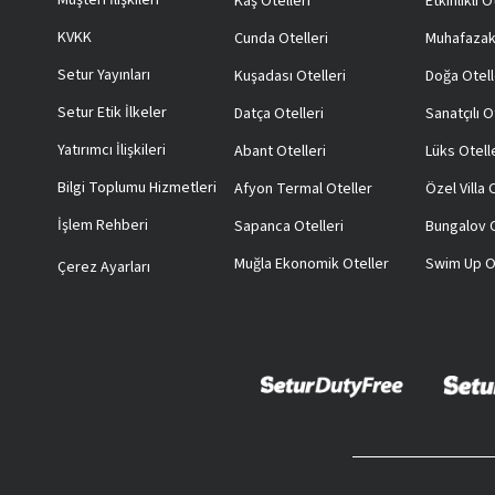
Müşteri İlişkileri
Kaş Otelleri
Etkinlikli O
KVKK
Cunda Otelleri
Muhafazak
Setur Yayınları
Kuşadası Otelleri
Doğa Otell
Setur Etik İlkeler
Datça Otelleri
Sanatçılı O
Yatırımcı İlişkileri
Abant Otelleri
Lüks Otell
Bilgi Toplumu Hizmetleri
Afyon Termal Oteller
Özel Villa
İşlem Rehberi
Sapanca Otelleri
Bungalov O
Muğla Ekonomik Oteller
Swim Up O
Çerez Ayarları