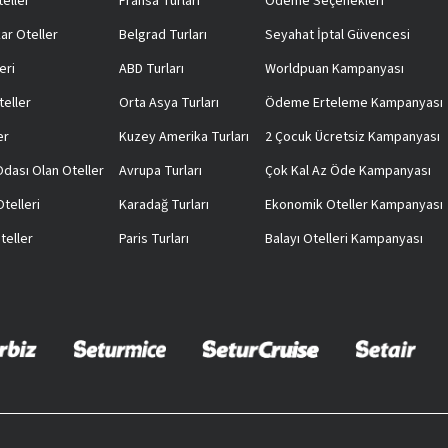
teller
Fransa Turları
Ödeme Seçenekleri
ar Oteller
Belgrad Turları
Seyahat İptal Güvencesi
eri
ABD Turları
Worldpuan Kampanyası
teller
Orta Asya Turları
Ödeme Erteleme Kampanyası
er
Kuzey Amerika Turları
2 Çocuk Ücretsiz Kampanyası
 Odası Olan Oteller
Avrupa Turları
Çok Kal Az Öde Kampanyası
telleri
Karadağ Turları
Ekonomik Oteller Kampanyası
teller
Paris Turları
Balayı Otelleri Kampanyası