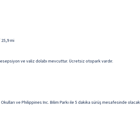
/ 25,9 mi
 resepsiyon ve valiz dolabı mevcuttur. Ücretsiz otopark vardır.
ları ve Philippines Inc. Bilim Parkı ile 5 dakika sürüş mesafesinde olacaks