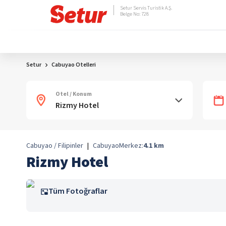
Setur Servis Turistik A.Ş.
Belge No: 728
Setur
Cabuyao Otelleri
Otel / Konum
Cabuyao / Filipinler
|
Cabuyao
Merkez:
4.1
km
Rizmy Hotel
Tüm Fotoğraflar