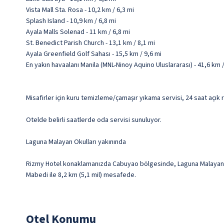
Vista Mall Sta. Rosa - 10,2 km / 6,3 mi
Splash Island - 10,9 km / 6,8 mi
Ayala Malls Solenad - 11 km / 6,8 mi
St. Benedict Parish Church - 13,1 km / 8,1 mi
Ayala Greenfield Golf Sahası - 15,5 km / 9,6 mi
En yakın havaalanı Manila (MNL-Ninoy Aquino Uluslararası) - 41,6 km 
Misafirler için kuru temizleme/çamaşır yıkama servisi, 24 saat açık
Otelde belirli saatlerde oda servisi sunuluyor.
Laguna Malayan Okulları yakınında
Rizmy Hotel konaklamanızda Cabuyao bölgesinde, Laguna Malayan Okul
Mabedi ile 8,2 km (5,1 mil) mesafede.
Otel Konumu