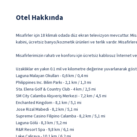
Otel Hakkında
Misafirler için 18 klimalı odada düz ekran televizyon mevcuttur. Misa
kabini, ücretsiz banyo/kozmetik ürünleri ve terlik vardır. Misafirlere
Misafirlerimizin rahatı ve konforu için ücretsiz kablosuz İnternet 
Uzaklıklar en yakın 0.1 mil ve kilometre değerine yuvarlanarak göst
Laguna Malayan Okulları - 0,6 km / 0,4 mi
Philippines Inc. Bilim Parkı - 2,1 km / 1,3 mi
Sta. Elena Golf & Country Club - 4 km / 2,5 mi
SM City Calamba Alışveriş Merkezi - 7,2 km / 4,5 mi
Enchanted Kingdom - 8,1 km / 5,1 mi
Jose Rizal Mabedi - 8,2 km / 5,1 mi
Supreme Casino Filipino Calamba - 8,2 km / 5,1 mi
Laguna Gölü - 8,3 km / 5,2 mi
R&R Resort Spa - 9,8 km / 6,1 mi
Lake Caliraya - 10,1 km / 6,2 mi