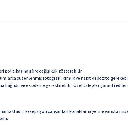
eri politikasına göre değişiklik gösterebilir
urumlarca düzenlenmiş fotoğraflı kimlik ve nakit depozito gerekebi
na bağlıdır ve ek ödeme gerektirebilir. Özel talepler garanti edile
amamaktadır. Resepsiyon çalışanları konaklama yerine varışta misaf
ilir.