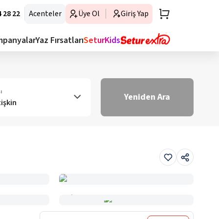
 28 22
Acenteler
Üye Ol
Giriş Yap
mpanyalar
Yaz Fırsatları
SeturKids
ı
Yeniden Ara
tişkin
Haritada Gör