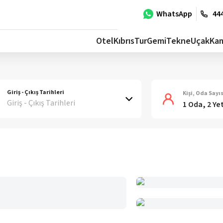
WhatsApp
444
Otel
Kıbrıs
Tur
Gemi
Tekne
Uçak
Ka
Giriş - Çıkış Tarihleri
Kişi, Oda Sayıs
Giriş - Çıkış Tarihleri
1 Oda, 2 Ye