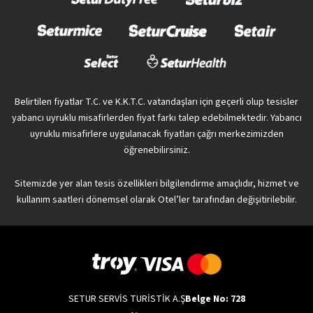
Belirtilen fiyatlar T.C. ve K.K.T.C. vatandaşları için geçerli olup tesisler
yabancı uyruklu misafirlerden fiyat farkı talep edebilmektedir. Yabancı
uyruklu misafirlere uygulanacak fiyatları çağrı merkezimizden
öğrenebilirsiniz.
Sitemizde yer alan tesis özellikleri bilgilendirme amaçlıdır, hizmet ve
kullanım saatleri dönemsel olarak Otel’ler tarafından değişitirilebilir.
SETUR SERVİS TURİSTİK A.Ş
Belge No: 728