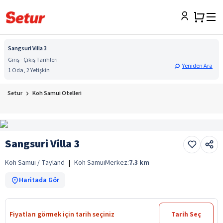
Sangsuri Villa 3
Giriş - Çıkış Tarihleri
Yeniden Ara
1 Oda, 2 Yetişkin
Setur
Koh Samui Otelleri
Sangsuri Villa 3
Koh Samui / Tayland
|
Koh Samui
Merkez:
7.3
km
Haritada Gör
Fiyatları görmek için tarih seçiniz
Tarih Seç