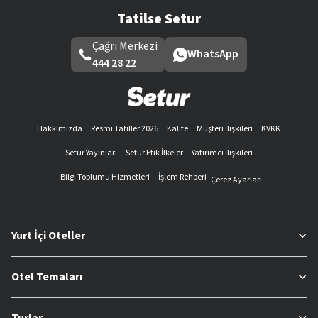
Tatilse Setur
Çağrı Merkezi
WhatsApp
444 28 22
Hakkımızda
Resmi Tatiller 2026
Kalite
Müşteri İlişkileri
KVKK
Setur Yayınları
Setur Etik İlkeler
Yatırımcı İlişkileri
Bilgi Toplumu Hizmetleri
İşlem Rehberi
Çerez Ayarları
Yurt İçi Oteller
Otel Temaları
Turlar