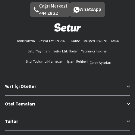
Çağrı Merkezi
WhatsApp
444 28 22
Hakkımızda
Resmi Tatiller 2026
Kalite
Müşteri İlişkileri
KVKK
Setur Yayınları
Setur Etik İlkeler
Yatırımcı İlişkileri
Bilgi Toplumu Hizmetleri
İşlem Rehberi
Çerez Ayarları
Yurt İçi Oteller
Otel Temaları
Turlar