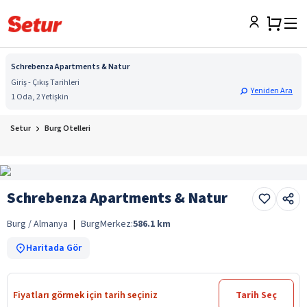
Schrebenza Apartments & Natur
Giriş - Çıkış Tarihleri
Yeniden Ara
1 Oda, 2 Yetişkin
Setur
Burg Otelleri
Schrebenza Apartments & Natur
Burg / Almanya
|
Burg
Merkez:
586.1
km
Haritada Gör
Fiyatları görmek için tarih seçiniz
Tarih Seç