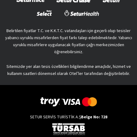
Belirtilen fiyatlar T.C. ve K.K.T.C. vatandaşları için geçerli olup tesisler
yabancı uyruklu misafirlerden fiyat farkı talep edebilmektedir. Yabancı
uyruklu misafirlere uygulanacak fiyatları çağrı merkezimizden
öğrenebilirsiniz.
Sitemizde yer alan tesis özellikleri bilgilendirme amaçlıdır, hizmet ve
kullanım saatleri dönemsel olarak Otel’ler tarafından değişitirilebilir.
SETUR SERVİS TURİSTİK A.Ş
Belge No: 728