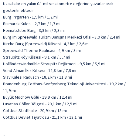
Uzaklıklar en yakın 0.1 mil ve kilometre değerine yuvarlanarak
gösterilmektedir.
Burg İrrgarten - 1,9 km / 1,2 mi
Bismarck Kulesi - 2,7 km / 1,7 mi
Heimatstube Burg - 3,8 km / 2,3 mi
Burg im Spreewald Turizm Danışma Merkezi Ofisi - 3,9 km / 2,4 mi
Kirche Burg (Spreewald) Kilisesi - 4,2 km / 2,6 mi
Spreewald-Therme Kaplıcası - 4,9 km / 3 mi
Straupitz Köy Kilisesi - 9,1 km / 5,7 mi
Holländerwindmühle Straupitz Değirmeni - 9,5 km / 5,9 mi
Vend-Alman İkiz Kilisesi - 12,8 km / 7,9 mi
Slav Kalesi Radusch - 18,2 km / 11,3 mi
Brandenburg Cottbus-Senftenberg Teknoloji Üniversitesi - 19,2 km /
11,9 mi
Büyük Mochow Gölü - 19,9 km / 12,4 mi
Lusatian Göller Bölgesi - 20,1 km / 12,5 mi
Cottbus Stadthalle - 20,9 km / 13 mi
Cottbus Devlet Tiyatrosu - 21,1 km / 13,1 mi