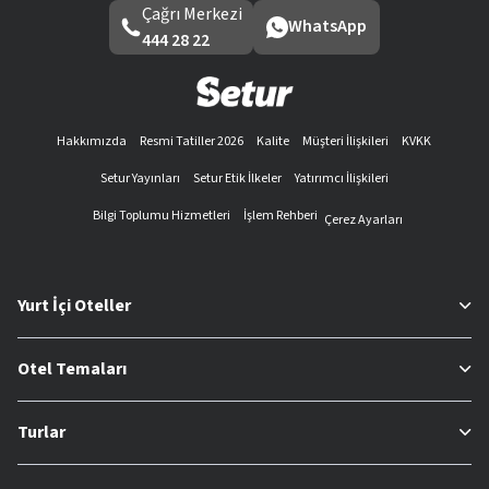
Çağrı Merkezi
WhatsApp
444 28 22
Hakkımızda
Resmi Tatiller 2026
Kalite
Müşteri İlişkileri
KVKK
Setur Yayınları
Setur Etik İlkeler
Yatırımcı İlişkileri
Bilgi Toplumu Hizmetleri
İşlem Rehberi
Çerez Ayarları
Yurt İçi Oteller
Otel Temaları
Turlar