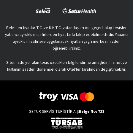
Belirtilen fiyatlar T.C. ve K.K.T.C. vatandaşları için geçerli olup tesisler
yabancı uyruklu misafirlerden fiyat farkı talep edebilmektedir. Yabancı
uyruklu misafirlere uygulanacak fiyatları çağrı merkezimizden
öğrenebilirsiniz.
Sitemizde yer alan tesis özellikleri bilgilendirme amaçlıdır, hizmet ve
kullanım saatleri dönemsel olarak Otel’ler tarafından değişitirilebilir.
SETUR SERVİS TURİSTİK A.Ş
Belge No: 728