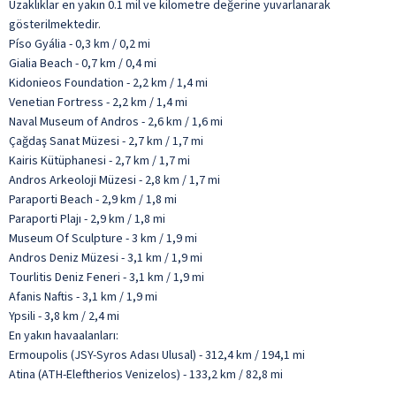
Uzaklıklar en yakın 0.1 mil ve kilometre değerine yuvarlanarak
gösterilmektedir.
Píso Gyália - 0,3 km / 0,2 mi
Gialia Beach - 0,7 km / 0,4 mi
Kidonieos Foundation - 2,2 km / 1,4 mi
Venetian Fortress - 2,2 km / 1,4 mi
Naval Museum of Andros - 2,6 km / 1,6 mi
Çağdaş Sanat Müzesi - 2,7 km / 1,7 mi
Kairis Kütüphanesi - 2,7 km / 1,7 mi
Andros Arkeoloji Müzesi - 2,8 km / 1,7 mi
Paraporti Beach - 2,9 km / 1,8 mi
Paraporti Plajı - 2,9 km / 1,8 mi
Museum Of Sculpture - 3 km / 1,9 mi
Andros Deniz Müzesi - 3,1 km / 1,9 mi
Tourlitis Deniz Feneri - 3,1 km / 1,9 mi
Afanis Naftis - 3,1 km / 1,9 mi
Ypsili - 3,8 km / 2,4 mi
En yakın havaalanları:
Ermoupolis (JSY-Syros Adası Ulusal) - 312,4 km / 194,1 mi
Atina (ATH-Eleftherios Venizelos) - 133,2 km / 82,8 mi