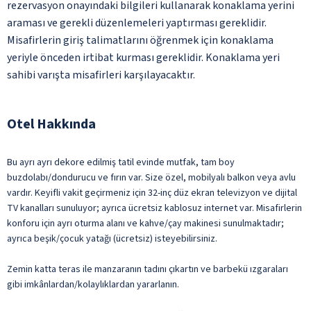
rezervasyon onayındaki bilgileri kullanarak konaklama yerini
araması ve gerekli düzenlemeleri yaptırması gereklidir.
Misafirlerin giriş talimatlarını öğrenmek için konaklama
yeriyle önceden irtibat kurması gereklidir. Konaklama yeri
sahibi varışta misafirleri karşılayacaktır.
Otel Hakkında
Bu ayrı ayrı dekore edilmiş tatil evinde mutfak, tam boy
buzdolabı/dondurucu ve fırın var. Size özel, mobilyalı balkon veya avlu
vardır. Keyifli vakit geçirmeniz için 32-inç düz ekran televizyon ve dijital
TV kanalları sunuluyor; ayrıca ücretsiz kablosuz internet var. Misafirlerin
konforu için ayrı oturma alanı ve kahve/çay makinesi sunulmaktadır;
ayrıca beşik/çocuk yatağı (ücretsiz) isteyebilirsiniz.
Zemin katta teras ile manzaranın tadını çıkartın ve barbekü ızgaraları
gibi imkânlardan/kolaylıklardan yararlanın.