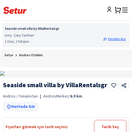
Seaside small villa by VillaRentalsgr
Giriş - Çıkış Tarihleri
Yeniden Ara
1 Oda, 2 Yetişkin
Setur
Andros Otelleri
Seaside small villa by VillaRentalsgr
Andros / Yunanistan
|
Andros
Merkez:
6.9
km
Haritada Gör
Fiyatları görmek için tarih seçiniz
Tarih Seç