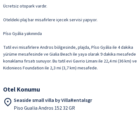
Ücretsiz otopark vardır.
Oteldeki plaj bar misafirlere içecek servisi yapıyor.
Píso Gyália yakınında
Tatil evi misafirlere Andros bölgesinde, plajda, Píso Gyália ile 4 dakika
yürüme mesafesinde ve Gialia Beach ile yaya olarak 9 dakika mesafede
konaklama fırsatı sunuyor. Bu tatil evi Gavrio Limanı ile 22,4 mi (36 km) ve
Kidonieos Foundation ile 2,3 mi (3,7 km) mesafede.
Otel Konumu
Seaside small villa by VillaRentalsgr
Piso Gualia Andros 152 32 GR