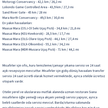
Motorogi Conservancy - 42,1 km / 26,2 mi
Loliondo Game Controlled Area - 43,9 km / 27,3 mi
Sand River Gate - 45 km / 28 mi
Mara North Conservancy - 49,5 km / 30,8 mi
En yakın havaalanları:
Maasai Mara (OSJ-Ol Seki Uçuş Pisti) - 34,8 km / 21,6 mi
Maasai Mara (KEU-Keekorok) - 28,5 km / 17,7 mi
Maasai Mara (OLG-Olare Uçuş Pisti) - 44,1 km / 27,4 mi
Maasai Mara (OLX-Olkiombo) - 55,1 km / 34,2 mi
Maasai Mara (MDR-Musiara Uçuş Pisti) - 71 km / 44,1 mi
Misafirler için ofis, kuru temizleme/çamaşır yıkama servisi ve 24 saat
açık resepsiyon mevcuttur. Misafirler için gidiş-dönüş havaalanı transfer
servisi 24 saat ücretli olarak hizmet vermektedir, ayrıca otelde ücretsiz
otopark vardır.
Otelin yerel ve uluslararası mutfak alanında uzman restoranı Siana
misafirlere öğle yemeği veya akşam yemeği servisi yapıyor, ayrıca
belirli saatlerde oda servisi mevcut. Barda/oturma salonunda
misafirlerimize içecek servisi yapılmaktadır. Misafirlere her gün 6 ve