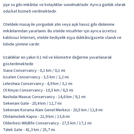
şişe su gibi imkânlar ve kolaylıklar sunulmaktadır. Ayrıca günlük olarak
oda/kat hizmeti verilmektedir.
Oteldeki masaj ile yorgunluk atın veya açık havuz gibi dinlenme
imkânlarından yararlanın. Bu otelde misafirler için ayrıca ücretsiz
kablosuz İnternet, otelde hediyelik eşya dükkânı/gazete standı ve
lobide şömine vardır.
Uzaklıklar en yakın 0.1 mil ve kilometre değerine yuvarlanarak
gösterilmektedir.
Siana Conservancy - 0,1 km / 0,1 mi
Issaten Conservancy - 3,5 km / 2,2 mi
Leleshwa Conservancy - 4,9 km / 3,1 mi
Ol Kinyei Conservancy - 10,5 km / 6,5 mi
Nashulai Maasai Conservancy - 14,6 km / 9,1 mi
Sekenani Gate - 20,4 km / 12,7 mi
Sekenani Koruma Alanı Genel Merkezi - 20,5 km / 12,8 mi
Ololaimutiek Kapısı - 21,9 km / 13,6 mi
Olderkesi Wildlife Conservancy - 27,5 km / 17,1 mi
Talek Gate - 41,3 km / 25,7 mi