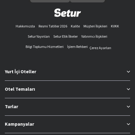
Hakkımızda
Resmi Tatiller 2026
Kalite
Müşteri İlişkileri
KVKK
Setur Yayınları
Setur Etik İlkeler
Yatırımcı İlişkileri
Bilgi Toplumu Hizmetleri
İşlem Rehberi
Çerez Ayarları
Yurt İçi Oteller
Otel Temaları
Turlar
Kampanyalar