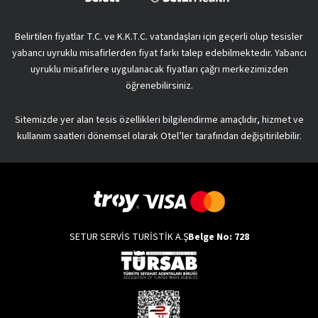
Belirtilen fiyatlar T.C. ve K.K.T.C. vatandaşları için geçerli olup tesisler
yabancı uyruklu misafirlerden fiyat farkı talep edebilmektedir. Yabancı
uyruklu misafirlere uygulanacak fiyatları çağrı merkezimizden
öğrenebilirsiniz.
Sitemizde yer alan tesis özellikleri bilgilendirme amaçlıdır, hizmet ve
kullanım saatleri dönemsel olarak Otel’ler tarafından değişitirilebilir.
SETUR SERVİS TURİSTİK A.Ş
Belge No: 728